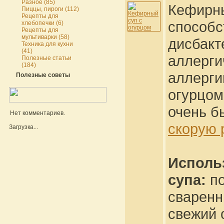
Разное (85)
Кефирны
Пиццы, пироги (112)
Рецепты для
способс
хлебопечки (6)
Рецепты для
мультиварки (58)
дисбакт
Техника для кухни
(41)
аллерги
Полезные статьи
(184)
аллерги
Полезные советы
огурцо
очень б
Нет комментариев.
скорую 
Загрузка...
Исполь
супа:
по
сваренн
свежий 