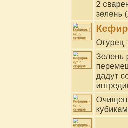
2 сваре
зелень (
Кефир
Огурец 
Зелень 
перемеш
дадут с
ингреди
Очищенн
кубикам