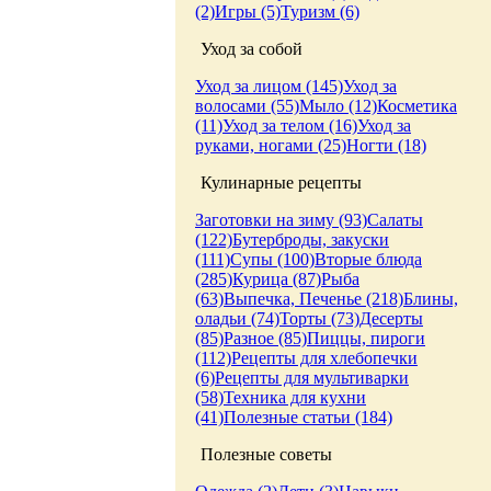
(2)
Игры (5)
Туризм (6)
Уход за собой
Уход за лицом (145)
Уход за
волосами (55)
Мыло (12)
Косметика
(11)
Уход за телом (16)
Уход за
руками, ногами (25)
Ногти (18)
Кулинарные рецепты
Заготовки на зиму (93)
Салаты
(122)
Бутерброды, закуски
(111)
Супы (100)
Вторые блюда
(285)
Курица (87)
Рыба
(63)
Выпечка, Печенье (218)
Блины,
оладьи (74)
Торты (73)
Десерты
(85)
Разное (85)
Пиццы, пироги
(112)
Рецепты для хлебопечки
(6)
Рецепты для мультиварки
(58)
Техника для кухни
(41)
Полезные статьи (184)
Полезные советы