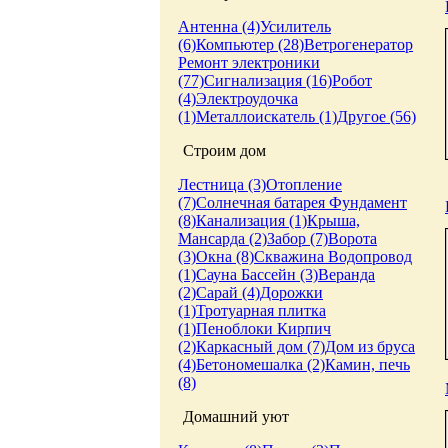
Антенна (4)
Усилитель
(6)
Компьютер (28)
Ветрогенератор
Ремонт электроники
(77)
Сигнализация (16)
Робот
(4)
Электроудочка
(1)
Металлоискатель (1)
Другое (56)
Строим дом
Лестница (3)
Отопление
(7)
Солнечная батарея
Фундамент
(8)
Канализация (1)
Крыша,
Мансарда (2)
Забор (7)
Ворота
(3)
Окна (8)
Скважина
Водопровод
(1)
Сауна
Бассейн (3)
Веранда
(2)
Сарай (4)
Дорожки
(1)
Тротуарная плитка
(1)
Пеноблоки
Кирпич
(2)
Каркасный дом (7)
Дом из бруса
(4)
Бетономешалка (2)
Камин, печь
(8)
Домашний уют