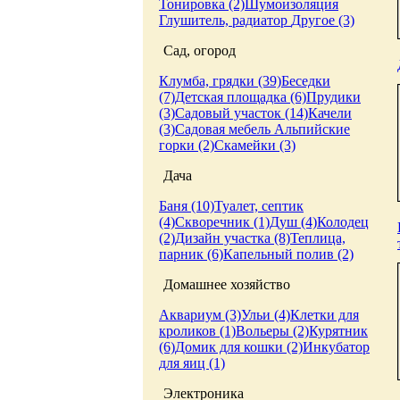
Тонировка (2)
Шумоизоляция
Глушитель, радиатор
Другое (3)
Сад, огород
Клумба, грядки (39)
Беседки
(7)
Детская площадка (6)
Прудики
(3)
Садовый участок (14)
Качели
(3)
Садовая мебель
Альпийские
горки (2)
Скамейки (3)
Дача
Баня (10)
Туалет, септик
(4)
Скворечник (1)
Душ (4)
Колодец
(2)
Дизайн участка (8)
Теплица,
парник (6)
Капельный полив (2)
Домашнее хозяйство
Аквариум (3)
Ульи (4)
Клетки для
кроликов (1)
Вольеры (2)
Курятник
(6)
Домик для кошки (2)
Инкубатор
для яиц (1)
Электроника