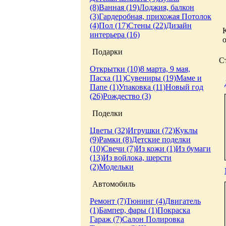
(8)
Ванная (19)
Лоджия, балкон
(3)
Гардеробная, прихожая
Потолок
(4)
Пол (17)
Стены (22)
Дизайн
интерьера (16)
Подарки
С
Открытки (10)
8 марта, 9 мая,
Пасха (11)
Сувениры (19)
Маме и
Папе (1)
Упаковка (11)
Новый год
(26)
Рождество (3)
Поделки
Цветы (32)
Игрушки (72)
Куклы
(9)
Рамки (8)
Детские поделки
(10)
Свечи (7)
Из кожи (1)
Из бумаги
(13)
Из войлока, шерсти
(2)
Модельки
Автомобиль
Ремонт (7)
Тюнинг (4)
Двигатель
(1)
Бампер, фары (1)
Покраска
Гараж (7)
Салон
Полировка