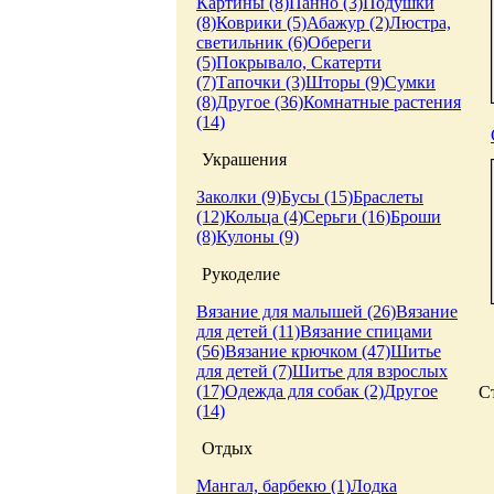
Картины (8)
Панно (3)
Подушки
(8)
Коврики (5)
Абажур (2)
Люстра,
светильник (6)
Обереги
(5)
Покрывало, Скатерти
(7)
Тапочки (3)
Шторы (9)
Сумки
(8)
Другое (36)
Комнатные растения
(14)
Украшения
Заколки (9)
Бусы (15)
Браслеты
(12)
Кольца (4)
Серьги (16)
Броши
(8)
Кулоны (9)
Рукоделие
Вязание для малышей (26)
Вязание
для детей (11)
Вязание спицами
(56)
Вязание крючком (47)
Шитье
для детей (7)
Шитье для взрослых
(17)
Одежда для собак (2)
Другое
С
(14)
Отдых
Мангал, барбекю (1)
Лодка