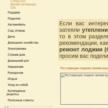
Стены (22)
Дизайн интерьера
(16)
Подарки
Поделки
Если вас интер
Автомобиль
затеяли
утеплени
Сад, огород
то в этом раздел
Дача
рекомендации, как
Домашнее хозяйство
ремонт лоджии (
Электроника
просим вас подел
Строим дом
Домашний уют
Украшения
Реставрация лоджии своими ру
Рукоделие
Отдых
Уход за собой
Кулинарные
рецепты
Полезные советы