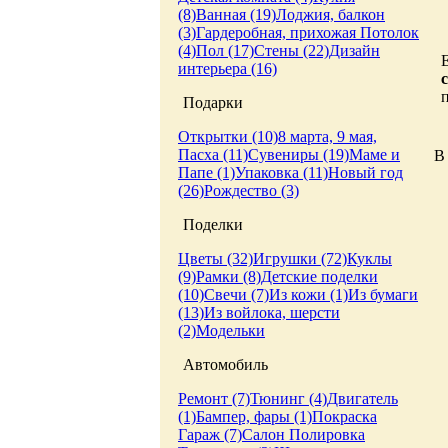
(8)
Ванная (19)
Лоджия, балкон
(3)
Гардеробная, прихожая
Потолок
(4)
Пол (17)
Стены (22)
Дизайн
интерьера (16)
Подарки
Открытки (10)
8 марта, 9 мая,
Пасха (11)
Сувениры (19)
Маме и
В
Папе (1)
Упаковка (11)
Новый год
(26)
Рождество (3)
Поделки
Цветы (32)
Игрушки (72)
Куклы
(9)
Рамки (8)
Детские поделки
(10)
Свечи (7)
Из кожи (1)
Из бумаги
(13)
Из войлока, шерсти
(2)
Модельки
Автомобиль
Ремонт (7)
Тюнинг (4)
Двигатель
(1)
Бампер, фары (1)
Покраска
Гараж (7)
Салон
Полировка