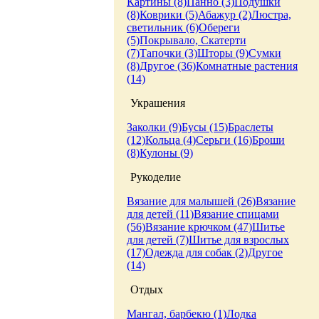
Картины (8)
Панно (3)
Подушки
(8)
Коврики (5)
Абажур (2)
Люстра,
светильник (6)
Обереги
(5)
Покрывало, Скатерти
(7)
Тапочки (3)
Шторы (9)
Сумки
(8)
Другое (36)
Комнатные растения
(14)
Украшения
Заколки (9)
Бусы (15)
Браслеты
(12)
Кольца (4)
Серьги (16)
Броши
(8)
Кулоны (9)
Рукоделие
Вязание для малышей (26)
Вязание
для детей (11)
Вязание спицами
(56)
Вязание крючком (47)
Шитье
для детей (7)
Шитье для взрослых
(17)
Одежда для собак (2)
Другое
(14)
Отдых
Мангал, барбекю (1)
Лодка