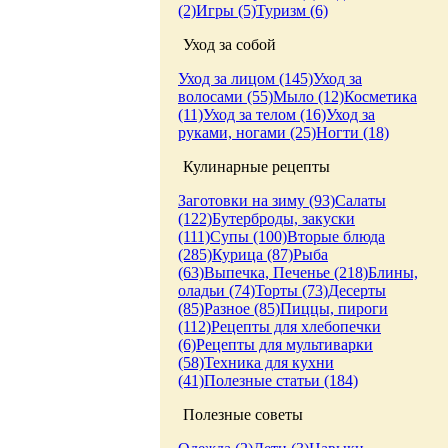
(2)
Игры (5)
Туризм (6)
Уход за собой
Уход за лицом (145)
Уход за
волосами (55)
Мыло (12)
Косметика
(11)
Уход за телом (16)
Уход за
руками, ногами (25)
Ногти (18)
Кулинарные рецепты
Заготовки на зиму (93)
Салаты
(122)
Бутерброды, закуски
(111)
Супы (100)
Вторые блюда
(285)
Курица (87)
Рыба
(63)
Выпечка, Печенье (218)
Блины,
оладьи (74)
Торты (73)
Десерты
(85)
Разное (85)
Пиццы, пироги
(112)
Рецепты для хлебопечки
(6)
Рецепты для мультиварки
(58)
Техника для кухни
(41)
Полезные статьи (184)
Полезные советы