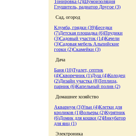
Тонировка (2)
Шумоизоляция
Глушитель, радиатор
Другое (3)
Сад, огород
Клумба, грядки (39)
Беседки
(7)
Детская площадка (6)
Прудики
(3)
Садовый участок (14)
Качели
(3)
Садовая мебель
Альпийские
горки (2)
Скамейки (3)
Дача
Баня (10)
Туалет, септик
(4)
Скворечник (1)
Душ (4)
Колодец
(2)
Дизайн участка (8)
Теплица,
парник (6)
Капельный полив (2)
Домашнее хозяйство
Аквариум (3)
Ульи (4)
Клетки для
кроликов (1)
Вольеры (2)
Курятник
(6)
Домик для кошки (2)
Инкубатор
для яиц (1)
Электроника