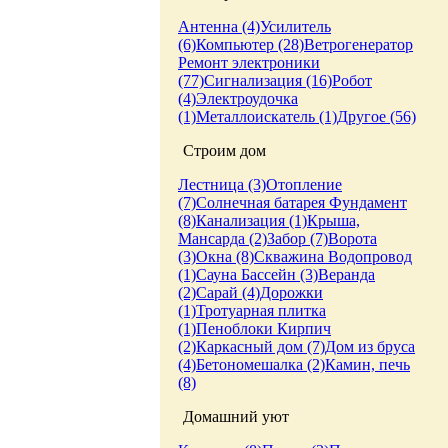
Антенна (4)
Усилитель
(6)
Компьютер (28)
Ветрогенератор
Ремонт электроники
(77)
Сигнализация (16)
Робот
(4)
Электроудочка
(1)
Металлоискатель (1)
Другое (56)
Строим дом
Лестница (3)
Отопление
(7)
Солнечная батарея
Фундамент
(8)
Канализация (1)
Крыша,
Мансарда (2)
Забор (7)
Ворота
(3)
Окна (8)
Скважина
Водопровод
(1)
Сауна
Бассейн (3)
Веранда
(2)
Сарай (4)
Дорожки
(1)
Тротуарная плитка
(1)
Пеноблоки
Кирпич
(2)
Каркасный дом (7)
Дом из бруса
(4)
Бетономешалка (2)
Камин, печь
(8)
Домашний уют