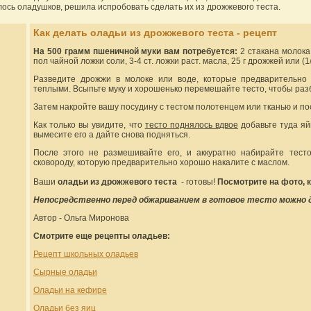
лось оладушков, решила испробовать сделать их из дрожжевого теста.
Как делать оладьи из дрожжевого теста - рецепт
На 500 грамм пшеничной муки вам потребуется:
2 стакана молока 
пол чайной ложки соли, 3-4 ст. ложки раст. масла, 25 г дрожжей или (1/
Разведите дрожжи в молоке или воде, которые предварительно
теплыми. Всыпьте муку и хорошенько перемешайте тесто, чтобы разб
Затем накройте вашу посудину с тестом полотенцем или тканью и по
Как только вы увидите, что
тесто поднялось вдвое
добавьте туда яй
вымесите его а дайте снова подняться.
После этого не размешивайте его, и аккуратно набирайте тест
сковороду, которую предварительно хорошо накалите с маслом.
Ваши
оладьи из дрожжевого теста
- готовы!
Посмотрите на фото, 
Непосредственно перед обжариванием в готовое тесто можно до
Автор - Ольга Миронова
Смотрите еще рецепты оладьев:
Рецепт школьных оладьев
Сырные оладьи
Оладьи на кефире
Оладьи без яиц