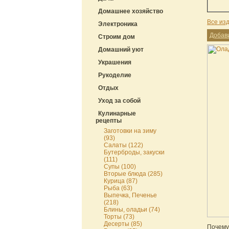
Домашнее хозяйство
Все из
Электроника
Добав
Строим дом
Домашний уют
Украшения
Рукоделие
Отдых
Уход за собой
Кулинарные
рецепты
Заготовки на зиму
(93)
Салаты (122)
Бутерброды, закуски
(111)
Супы (100)
Вторые блюда (285)
Курица (87)
Рыба (63)
Выпечка, Печенье
(218)
Блины, оладьи (74)
Торты (73)
Десерты (85)
Почему-