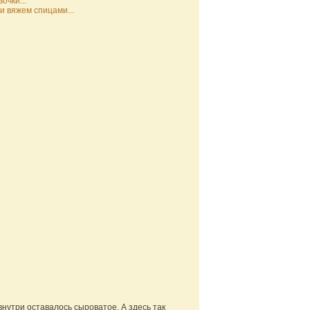
очки...
и вяжем спицами...
внутри оставалось сыроватое. А здесь так