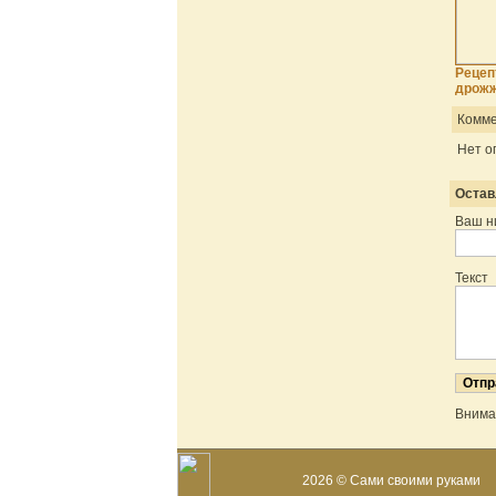
Рецеп
дрожж
Комме
Нет о
Остав
Ваш н
Текст
Внима
2026 © Сами своими руками