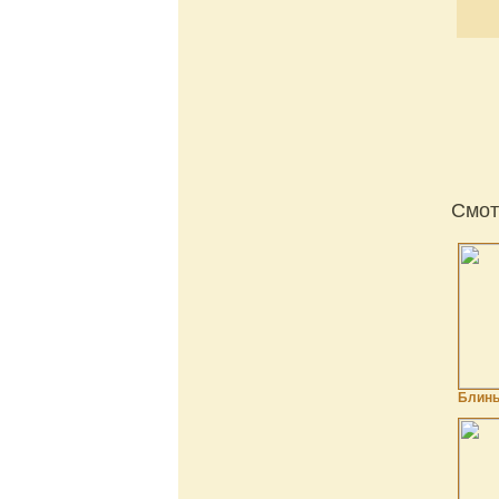
Смот
Блины