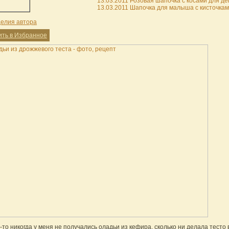
13.03.2011 Розовая шапочка с косами для дев
13.03.2011 Шапочка для малыша с кисточкам
делия автора
ить в Избранное
то никогда у меня не получались оладьи из кефира, сколько ни делала тесто 