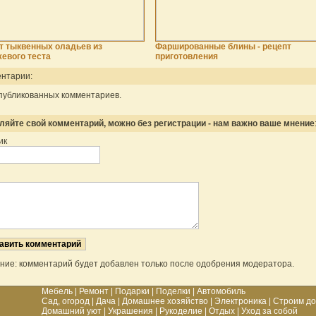
т тыквенных оладьев из
Фаршированные блины - рецепт
евого теста
приготовления
нтарии:
публикованных комментариев.
ляйте свой комментарий, можно без регистрации - нам важно ваше мнение
ик
ние: комментарий будет добавлен только после одобрения модератора.
Мебель
|
Ремонт
|
Подарки
|
Поделки
|
Автомобиль
Сад, огород
|
Дача
|
Домашнее хозяйство
|
Электроника
|
Строим д
Домашний уют
|
Украшения
|
Рукоделие
|
Отдых
|
Уход за собой