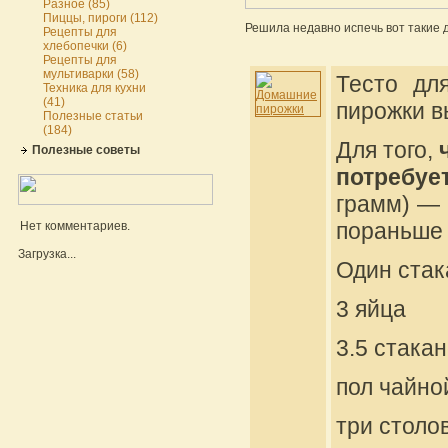
Разное (85)
Пиццы, пироги (112)
Решила недавно испечь вот такие 
Рецепты для
хлебопечки (6)
Рецепты для
мультиварки (58)
Тесто дл
Техника для кухни
(41)
пирожки в
Полезные статьи
(184)
Для того,
Полезные советы
потребуе
грамм) — 
пораньше 
Нет комментариев.
Загрузка...
Один стак
3 яйца
3.5 стака
пол чайно
три столо