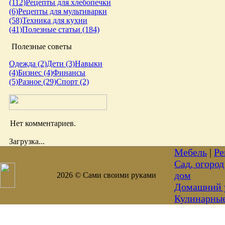
(112)
Рецепты для хлебопечки
(6)
Рецепты для мультиварки
(58)
Техника для кухни
(41)
Полезные статьи (184)
Полезные советы
Одежда (2)
Дети (3)
Навыки
(4)
Бизнес (4)
Финансы
(5)
Разное (29)
Спорт (2)
Нет комментариев.
Загрузка...
Мебель
|
Ре
Сад, огород
дом
2026 © Сами своими руками
Домашний 
Кулинарны