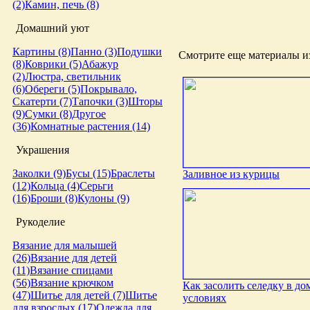
(2)
Камин, печь (8)
Домашний уют
Картины (8)
Панно (3)
Подушки
Смотрите еще материалы из
(8)
Коврики (5)
Абажур
(2)
Люстра, светильник
(6)
Обереги (5)
Покрывало,
Скатерти (7)
Тапочки (3)
Шторы
(9)
Сумки (8)
Другое
(36)
Комнатные растения (14)
Украшения
Заколки (9)
Бусы (15)
Браслеты
Заливное из курицы
(12)
Кольца (4)
Серьги
(16)
Броши (8)
Кулоны (9)
Рукоделие
Вязание для малышей
(26)
Вязание для детей
(11)
Вязание спицами
(56)
Вязание крючком
Как засолить селедку в д
(47)
Шитье для детей (7)
Шитье
условиях
для взрослых (17)
Одежда для