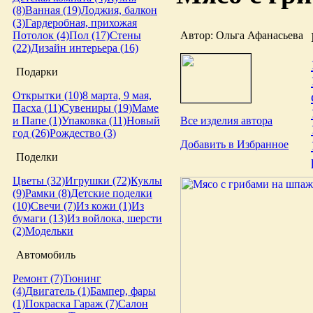
(8)
Ванная (19)
Лоджия, балкон
(3)
Гардеробная, прихожая
Автор: Ольга Афанасьева
Потолок (4)
Пол (17)
Стены
(22)
Дизайн интерьера (16)
Подарки
Открытки (10)
8 марта, 9 мая,
Пасха (11)
Сувениры (19)
Маме
Все изделия автора
и Папе (1)
Упаковка (11)
Новый
год (26)
Рождество (3)
Добавить в Избранное
Поделки
Цветы (32)
Игрушки (72)
Куклы
(9)
Рамки (8)
Детские поделки
(10)
Свечи (7)
Из кожи (1)
Из
бумаги (13)
Из войлока, шерсти
(2)
Модельки
Автомобиль
Ремонт (7)
Тюнинг
(4)
Двигатель (1)
Бампер, фары
(1)
Покраска
Гараж (7)
Салон