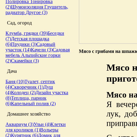
Полировка
Тонировка
(2)
Шумоизоляция
Глушитель,
радиатор
Другое (3)
Сад, огород
Клумба, грядки (39)
Беседки
(7)
Детская площадка
(6)
Прудики (3)
Садовый
участок (14)
Качели (3)
Садовая
Мясо с грибами на шпажк
мебель
Альпийские горки
(2)
Скамейки (3)
Мясо н
Дача
пригот
Баня (10)
Туалет, септик
(4)
Скворечник (1)
Душ
(4)
Колодец (2)
Дизайн участка
Мясо на
(8)
Теплица, парник
Я вечер
(6)
Капельный полив (2)
лук, до
Домашнее хозяйство
приправ
Аквариум (3)
Ульи (4)
Клетки
для кроликов (1)
Вольеры
(2)
Курятник (6)
Домик для