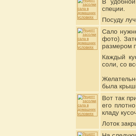
В удобной
специи.
Посуду луч
Сало нужно
фото). Зат
размером п
Каждый ку
соли, со в
Желательн
была крыш
Вот так пр
его плотно
кладу кусо
Лоток закр
На следующ