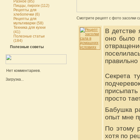
Разное (85)
Пиццы, пироги (112)
Рецепты для
хлебопечки (6)
Смотрите рецепт с фото засолки са
Рецепты для
мультиварки (58)
Техника для кухни
В детстве 
(41)
Полезные статьи
оно было п
(184)
отвращени
Полезные советы
поселилас
правильно 
Нет комментариев.
Секрета ту
Загрузка...
подчерево
присыпать
просто тает
Бабушка ра
опыт мне п
По этому р
хотя по ре