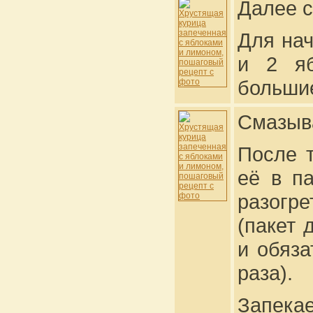
Далее с
Для нач
и 2 яб
большие
Смазыв
После 
её в п
разогр
(пакет 
и обяза
раза).
Запекае