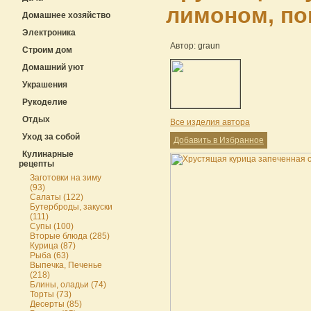
лимоном, по
Домашнее хозяйство
Электроника
Автор: graun
Строим дом
Домашний уют
Украшения
Рукоделие
Отдых
Все изделия автора
Уход за собой
Добавить в Избранное
Кулинарные
рецепты
Заготовки на зиму
(93)
Салаты (122)
Бутерброды, закуски
(111)
Супы (100)
Вторые блюда (285)
Курица (87)
Рыба (63)
Выпечка, Печенье
(218)
Блины, оладьи (74)
Торты (73)
Десерты (85)