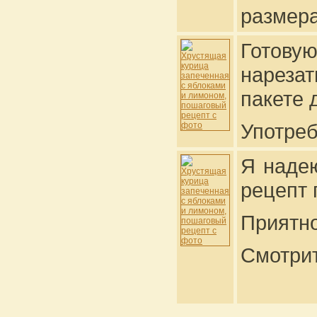
размера
Готову
нарезат
пакете 
Употреб
Я надею
рецепт 
Приятно
Смотри