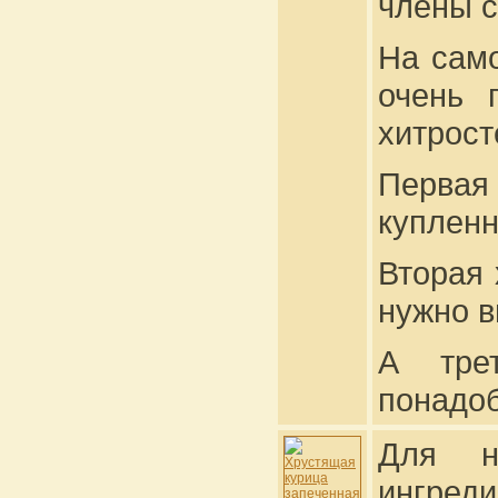
члены с
На само
очень 
хитрост
Перва
купленн
Вторая 
нужно в
А тре
понадоб
Для н
ингреди