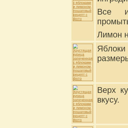
Все и
промыть
Лимон н
Яблоки
размер
Верх к
вкусу.