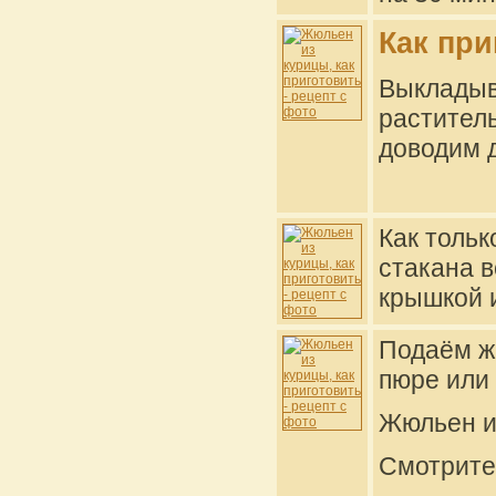
Как при
Выклад
растител
доводим д
Как тольк
стакана в
крышкой 
Подаём ж
пюре или 
Жюльен из
Смотрит