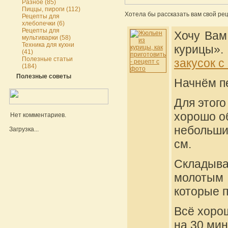
Разное (85)
Пиццы, пироги (112)
Хотела бы рассказать вам свой рец
Рецепты для
хлебопечки (6)
Рецепты для
Хочу Вам
мультиварки (58)
Техника для кухни
курицы».
(41)
Полезные статьи
закусок с
(184)
Полезные советы
Начнём п
Для этого
хорошо об
Нет комментариев.
небольшие
Загрузка...
см.
Складыв
молотым 
которые 
Всё хоро
на 30 мин