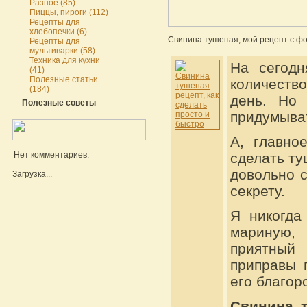
Разное (85)
Пиццы, пироги (112)
Рецепты для
хлебопечки (6)
Свинина тушеная, мой рецепт с фот
Рецепты для
мультиварки (58)
Техника для кухни
На сегодн
(41)
Полезные статьи
количеств
(184)
день. Но 
Полезные советы
придумыват
А, главно
Нет комментариев.
сделать ту
довольно с
Загрузка...
секрету.
Я никогда
мариную, 
приятный 
приправы 
его благор
Свинина 