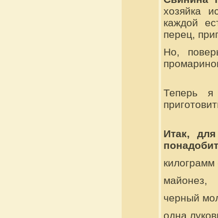
хозяйка и
каждой ес
перец, при
Но, повер
промаринов
Теперь я
приготовит
Итак, дл
понадобит
килограмм
майонез,
черный мо
одна луков