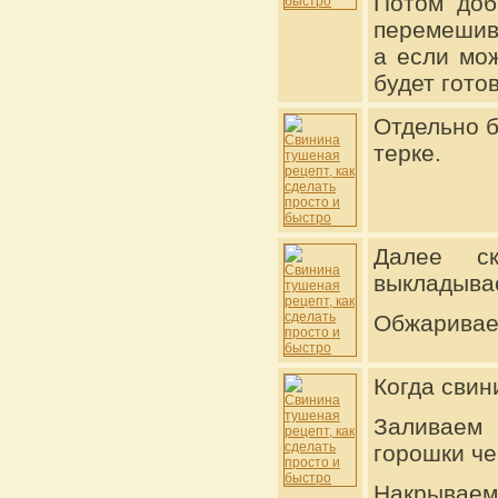
Потом доб
перемешив
а если мо
будет готов
Отдельно б
терке.
Далее ск
выкладывае
Обжариваем
Когда свин
Заливаем 
горошки че
Накрывае