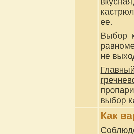
вкусная
кастрюл
ее.
Выбор к
равноме
не выхо
Главны
гречне
пропар
выбор к
Как в
Соблюд