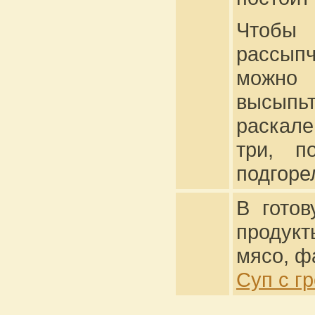
Чтобы 
рассыпч
можно 
высыпь
раскале
три, п
подгоре
В готов
продукт
мясо, ф
Суп с г