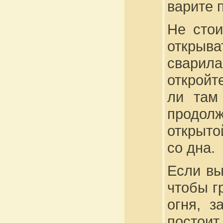
варите 
Не стои
открыва
сварил
откройт
ли там
продол
открыто
со дна.
Если вы
чтобы г
огня, з
постоит