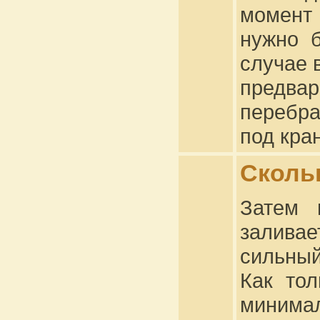
момент 
нужно б
случае 
предвар
перебра
под кра
Скольк
Затем 
залива
сильный
Как тол
минима