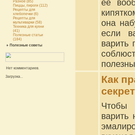
ее воо
Разное (85)
Пиццы, пироги (112)
Рецепты для
кипятко
хлебопечки (6)
Рецепты для
она наб
мультиварки (58)
Техника для кухни
если в
(41)
Полезные статьи
(184)
варить 
Полезные советы
соблюс
полезны
Нет комментариев.
Как пр
Загрузка...
секрет
Чтобы 
варить 
эмалир