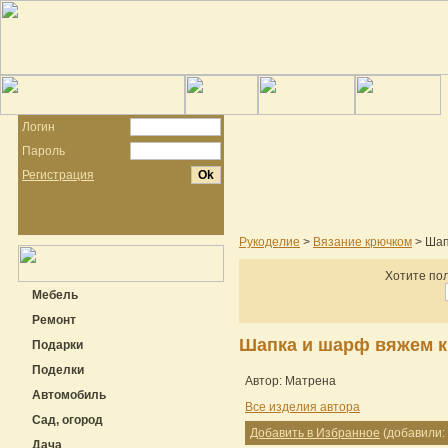
Логин
Пароль
Регистрация
Рукоделие
>
Вязание крючком
> Шап
Хотите пол
Мебель
Ремонт
Шапка и шарф вяжем 
Подарки
Поделки
Автор: Матрена
Автомобиль
Все изделия автора
Сад, огород
Добавить в Избранное
(добавили: 
Дача