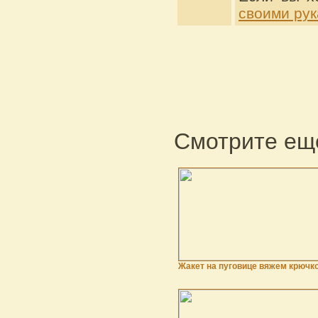
своими ру
Смотрите еще
Жакет на пуговице вяжем крючк