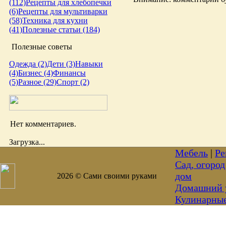
(112)
Рецепты для хлебопечки
(6)
Рецепты для мультиварки
(58)
Техника для кухни
(41)
Полезные статьи (184)
Полезные советы
Одежда (2)
Дети (3)
Навыки
(4)
Бизнес (4)
Финансы
(5)
Разное (29)
Спорт (2)
Нет комментариев.
Загрузка...
Мебель
|
Ре
Сад, огород
дом
2026 © Сами своими руками
Домашний 
Кулинарны