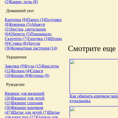
(2)
Камин, печь (8)
Домашний уют
Картины (8)
Панно (3)
Подушки
(8)
Коврики (5)
Абажур
(2)
Люстра, светильник
(6)
Обереги (5)
Покрывало,
Скатерти (7)
Тапочки (3)
Шторы
(9)
Сумки (8)
Другое
Смотрите еще 
(36)
Комнатные растения (14)
Украшения
Заколки (9)
Бусы (15)
Браслеты
(12)
Кольца (4)
Серьги
(16)
Броши (8)
Кулоны (9)
Рукоделие
Вязание для малышей
Как обвязать крючком чаш
(26)
Вязание для детей
купальника
(11)
Вязание спицами
(56)
Вязание крючком
(47)
Шитье для детей (7)
Шитье
для взрослых (17)
Одежда для