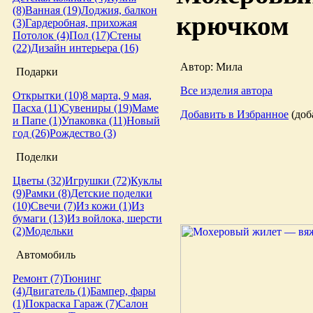
(8)
Ванная (19)
Лоджия, балкон
крючком
(3)
Гардеробная, прихожая
Потолок (4)
Пол (17)
Стены
(22)
Дизайн интерьера (16)
Автор: Мила
Подарки
Все изделия автора
Открытки (10)
8 марта, 9 мая,
Пасха (11)
Сувениры (19)
Маме
Добавить в Избранное
(доба
и Папе (1)
Упаковка (11)
Новый
год (26)
Рождество (3)
Поделки
Цветы (32)
Игрушки (72)
Куклы
(9)
Рамки (8)
Детские поделки
(10)
Свечи (7)
Из кожи (1)
Из
бумаги (13)
Из войлока, шерсти
(2)
Модельки
Автомобиль
Ремонт (7)
Тюнинг
(4)
Двигатель (1)
Бампер, фары
(1)
Покраска
Гараж (7)
Салон