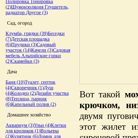
Полировка
Тонировка
(2)
Шумоизоляция
Глушитель,
радиатор
Другое (3)
Сад, огород
Клумба, грядки (39)
Беседки
(7)
Детская площадка
(6)
Прудики (3)
Садовый
участок (14)
Качели (3)
Садовая
мебель
Альпийские горки
(2)
Скамейки (3)
Дача
Баня (10)
Туалет, септик
(4)
Скворечник (1)
Душ
Вот такой
мох
(4)
Колодец (2)
Дизайн участка
(8)
Теплица, парник
крючком, ни
(6)
Капельный полив (2)
двумя пугович
Домашнее хозяйство
этот жилет и
Аквариум (3)
Ульи (4)
Клетки
для кроликов (1)
Вольеры
сиреневой пря
(2)
Курятник (6)
Домик для