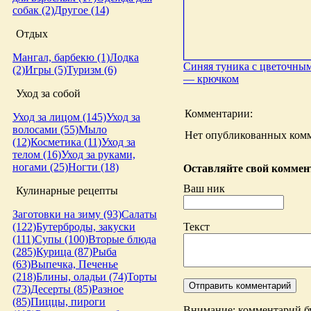
собак (2)
Другое (14)
Отдых
Мангал, барбекю (1)
Лодка
Синяя туника с цветочны
(2)
Игры (5)
Туризм (6)
— крючком
Уход за собой
Комментарии:
Уход за лицом (145)
Уход за
волосами (55)
Мыло
Нет опубликованных комм
(12)
Косметика (11)
Уход за
телом (16)
Уход за руками,
ногами (25)
Ногти (18)
Оставляйте свой коммент
Ваш ник
Кулинарные рецепты
Заготовки на зиму (93)
Салаты
Текст
(122)
Бутерброды, закуски
(111)
Супы (100)
Вторые блюда
(285)
Курица (87)
Рыба
(63)
Выпечка, Печенье
(218)
Блины, оладьи (74)
Торты
(73)
Десерты (85)
Разное
(85)
Пиццы, пироги
Внимание: комментарий бу