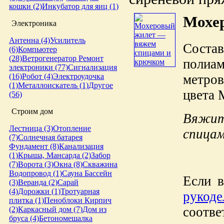
кошки (2)
Инкубатор для яиц (1)
Мохер
Электроника
Антенна (4)
Усилитель
Состав
(6)
Компьютер
(28)
Ветрогенератор
Ремонт
полиа
электроники (77)
Сигнализация
метро
(16)
Робот (4)
Электроудочка
(1)
Металлоискатель (1)
Другое
цвета 
(56)
Строим дом
Вяжит
Лестница (3)
Отопление
спицам
(7)
Солнечная батарея
Фундамент (8)
Канализация
(1)
Крыша, Мансарда (2)
Забор
(7)
Ворота (3)
Окна (8)
Скважина
Водопровод (1)
Сауна
Бассейн
Если в
(3)
Веранда (2)
Сарай
(4)
Дорожки (1)
Тротуарная
руко
плитка (1)
Пеноблоки
Кирпич
соотве
(2)
Каркасный дом (7)
Дом из
бруса (4)
Бетономешалка