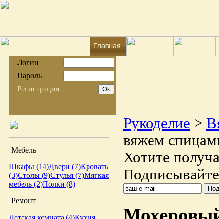
Логин
Пароль
Регистрация
Рукоделие
>
В
вяжем спицам
Мебель
Хотите получа
Шкафы (14)
Двери (7)
Кровать
Подписывайтес
(3)
Столы (9)
Стулья (7)
Мягкая
мебель (2)
Полки (8)
Ремонт
Мохеровый
Детская комната (4)
Кухня