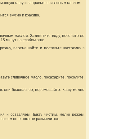
в манную кашу и заправьте сливочным маслом.
тся вкусно и красиво.
ивочным маслом. Закипятите воду, посолите ее
15 минут на слабом огне.
орковку, перемешайте и поставьте кастрюлю в
бавьте сливочное масло, посахарите, посолите,
как они безопаснее, перемешайте. Кашу можно
ия и оставляем. Тыкву чистим, мелко режем,
ольшом огне пока не размягчится.