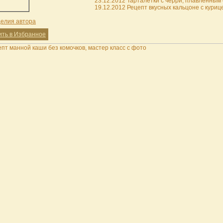
23.12.2012 Тарталетки с черри, плавленным 
19.12.2012 Рецепт вкусных кальцоне с курице
делия автора
ить в Избранное