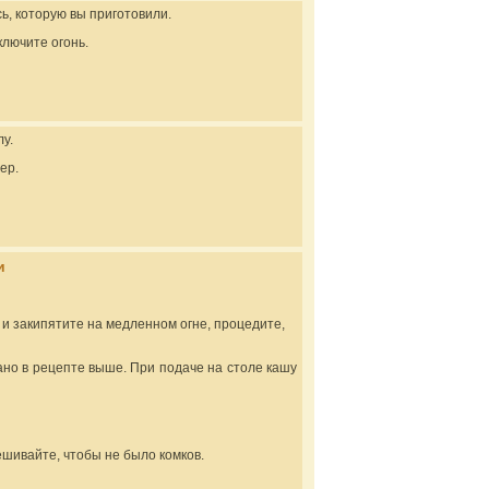
сь, которую вы приготовили.
лючите огонь.
у.
ер.
и
й и закипятите на медленном огне, процедите,
зано в рецепте выше. При подаче на столе кашу
ешивайте, чтобы не было комков.