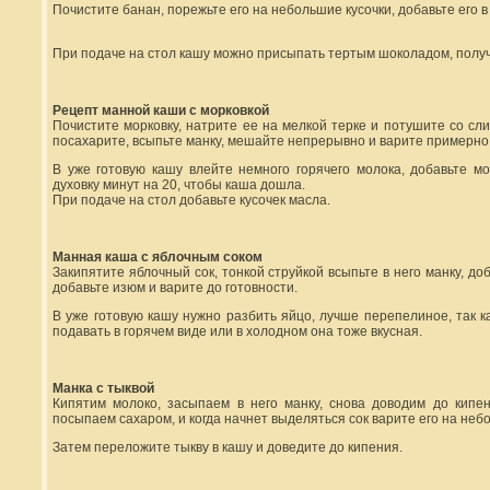
Почистите банан, порежьте его на небольшие кусочки, добавьте его 
При подаче на стол кашу можно присыпать тертым шоколадом, получи
Рецепт манной каши с морковкой
Почистите морковку, натрите ее на мелкой терке и потушите со сл
посахарите, всыпьте манку, мешайте непрерывно и варите примерно 
В уже готовую кашу влейте немного горячего молока, добавьте м
духовку минут на 20, чтобы каша дошла.
При подаче на стол добавьте кусочек масла.
Манная каша с яблочным соком
Закипятите яблочный сок, тонкой струйкой всыпьте в него манку, до
добавьте изюм и варите до готовности.
В уже готовую кашу нужно разбить яйцо, лучше перепелиное, так 
подавать в горячем виде или в холодном она тоже вкусная.
Манка с тыквой
Кипятим молоко, засыпаем в него манку, снова доводим до кипен
посыпаем сахаром, и когда начнет выделяться сок варите его на неб
Затем переложите тыкву в кашу и доведите до кипения.