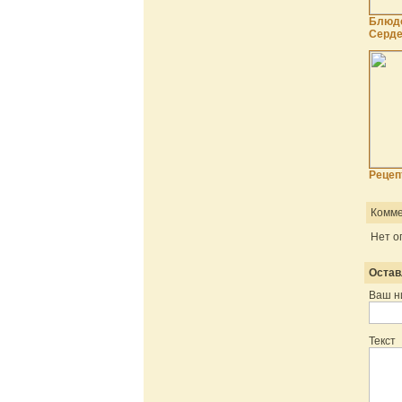
Блюдо
Серде
Рецеп
Комме
Нет о
Остав
Ваш н
Текст