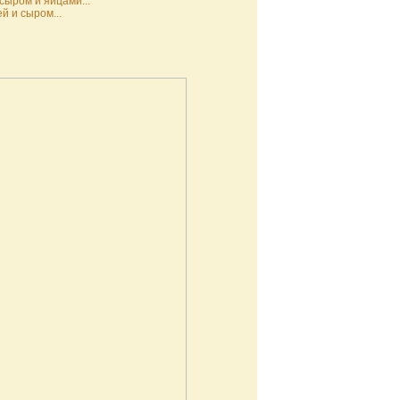
сыром и яйцами...
й и сыром...