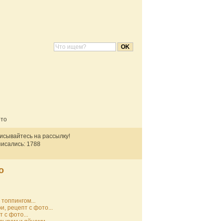
ото
писывайтесь на рассылку!
исались: 1788
о
топпингом...
и, рецепт с фото...
 с фото...