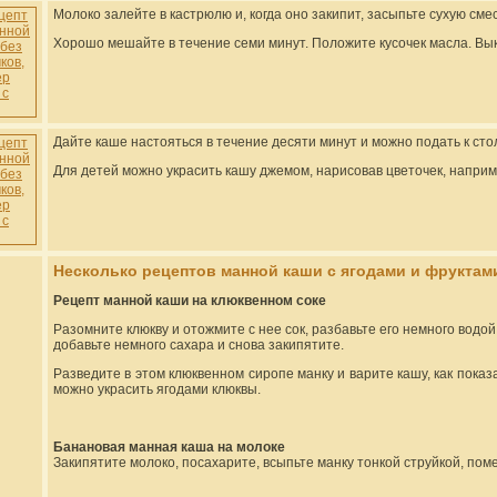
Молоко залейте в кастрюлю и, когда оно закипит, засыпьте сухую сме
Хорошо мешайте в течение семи минут. Положите кусочек масла. Вык
Дайте каше настояться в течение десяти минут и можно подать к стол
Для детей можно украсить кашу джемом, нарисовав цветочек, наприм
Несколько рецептов манной каши с ягодами и фруктам
Рецепт манной каши на клюквенном соке
Разомните клюкву и отожмите с нее сок, разбавьте его немного водо
добавьте немного сахара и снова закипятите.
Разведите в этом клюквенном сиропе манку и варите кашу, как пока
можно украсить ягодами клюквы.
Банановая манная каша на молоке
Закипятите молоко, посахарите, всыпьте манку тонкой струйкой, пом