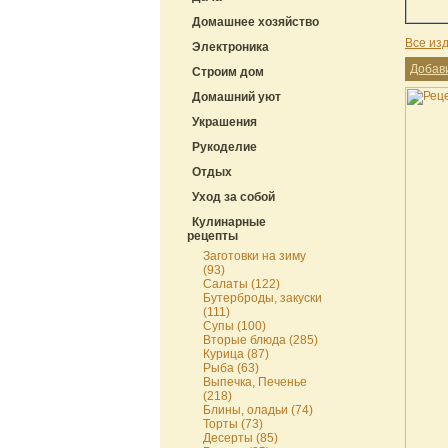
Домашнее хозяйство
Все из
Электроника
Добав
Строим дом
Домашний уют
Украшения
Рукоделие
Отдых
Уход за собой
Кулинарные
рецепты
Заготовки на зиму
(93)
Салаты (122)
Бутерброды, закуски
(111)
Супы (100)
Вторые блюда (285)
Курица (87)
Рыба (63)
Выпечка, Печенье
(218)
Блины, оладьи (74)
Торты (73)
Десерты (85)