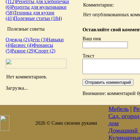
(112)
Рецепты для хлебопечки
Комментарии:
(6)
Рецепты для мультиварки
(58)
Техника для кухни
Нет опубликованных комм
(41)
Полезные статьи (184)
Полезные советы
Оставляйте свой коммент
Ваш ник
Одежда (2)
Дети (3)
Навыки
(4)
Бизнес (4)
Финансы
(5)
Разное (29)
Спорт (2)
Текст
Нет комментариев.
Загрузка...
Внимание: комментарий бу
Мебель
|
Ре
Сад, огород
дом
2026 © Сами своими руками
Домашний 
Кулинарны