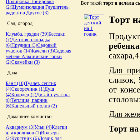
Полировка
Тонировка
Вот такой
торт я делала с
(2)
Шумоизоляция
Глушитель,
радиатор
Другое (3)
Торт н
Сад, огород
Клумба, грядки (39)
Беседки
Продук
(7)
Детская площадка
ребенка
(6)
Прудики (3)
Садовый
участок (14)
Качели (3)
Садовая
сахара,
мебель
Альпийские горки
(2)
Скамейки (3)
Для при
Дача
сливок, 
Баня (10)
Туалет, септик
от конс
(4)
Скворечник (1)
Душ
(4)
Колодец (2)
Дизайн участка
столовы
(8)
Теплица, парник
(6)
Капельный полив (2)
Для жел
Домашнее хозяйство
Торт на
Аквариум (3)
Ульи (4)
Клетки
для кроликов (1)
Вольеры
(2)
Курятник (6)
Домик для