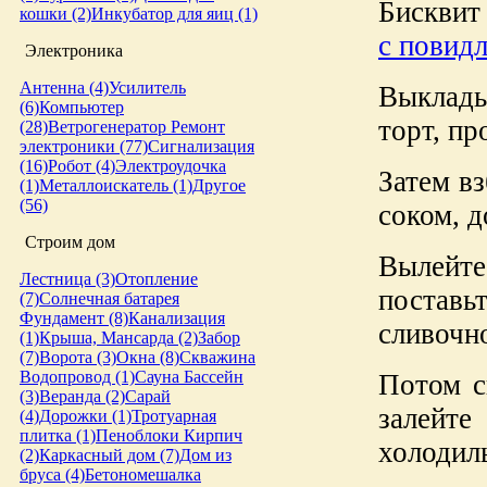
Бисквит 
кошки (2)
Инкубатор для яиц (1)
с повид
Электроника
Антенна (4)
Усилитель
Выкладыв
(6)
Компьютер
торт, п
(28)
Ветрогенератор
Ремонт
электроники (77)
Сигнализация
(16)
Робот (4)
Электроудочка
Затем вз
(1)
Металлоискатель (1)
Другое
(56)
соком, д
Строим дом
Вылейте
Лестница (3)
Отопление
постав
(7)
Солнечная батарея
Фундамент (8)
Канализация
сливочн
(1)
Крыша, Мансарда (2)
Забор
(7)
Ворота (3)
Окна (8)
Скважина
Водопровод (1)
Сауна
Бассейн
Потом с
(3)
Веранда (2)
Сарай
залейте
(4)
Дорожки (1)
Тротуарная
плитка (1)
Пеноблоки
Кирпич
холодиль
(2)
Каркасный дом (7)
Дом из
бруса (4)
Бетономешалка