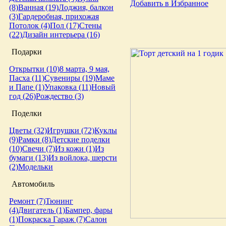
Добавить в Избранное
(8)
Ванная (19)
Лоджия, балкон
(3)
Гардеробная, прихожая
Потолок (4)
Пол (17)
Стены
(22)
Дизайн интерьера (16)
Подарки
Открытки (10)
8 марта, 9 мая,
Пасха (11)
Сувениры (19)
Маме
и Папе (1)
Упаковка (11)
Новый
год (26)
Рождество (3)
Поделки
Цветы (32)
Игрушки (72)
Куклы
(9)
Рамки (8)
Детские поделки
(10)
Свечи (7)
Из кожи (1)
Из
бумаги (13)
Из войлока, шерсти
(2)
Модельки
Автомобиль
Ремонт (7)
Тюнинг
(4)
Двигатель (1)
Бампер, фары
(1)
Покраска
Гараж (7)
Салон