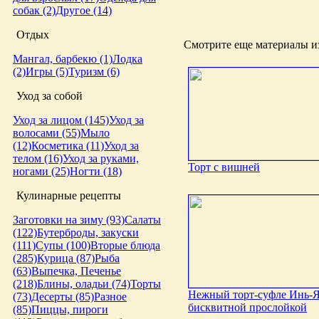
собак (2)
Другое (14)
Отдых
Смотрите еще материалы из
Мангал, барбекю (1)
Лодка
(2)
Игры (5)
Туризм (6)
Уход за собой
Уход за лицом (145)
Уход за
волосами (55)
Мыло
(12)
Косметика (11)
Уход за
телом (16)
Уход за руками,
Торт с вишней
ногами (25)
Ногти (18)
Кулинарные рецепты
Заготовки на зиму (93)
Салаты
(122)
Бутерброды, закуски
(111)
Супы (100)
Вторые блюда
(285)
Курица (87)
Рыба
(63)
Выпечка, Печенье
(218)
Блины, оладьи (74)
Торты
Нежный торт-суфле Инь-Я
(73)
Десерты (85)
Разное
бисквитной прослойкой
(85)
Пиццы, пироги