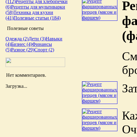
Ре
(112)
Рецепты для хлебопечки
(6)
Рецепты для мультиварки
(58)
Техника для кухни
фа
(41)
Полезные статьи (184)
Полезные советы
(ф
Одежда (2)
Дети (3)
Навыки
(4)
Бизнес (4)
Финансы
(5)
Разное (29)
Спорт (2)
С
бр
Нет комментариев.
За
Загрузка...
Ка
Оч