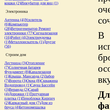
кошки (2)
Инкубатор для яиц (1)
оч
Электроника
со
Антенна (4)
Усилитель
(6)
Компьютер
(28)
Ветрогенератор
Ремонт
В
электроники (77)
Сигнализация
(16)
Робот (4)
Электроудочка
(1)
Металлоискатель (1)
Другое
ис
(56)
бр
Строим дом
Лестница (3)
Отопление
ос
(7)
Солнечная батарея
Фундамент (8)
Канализация
вк
(1)
Крыша, Мансарда (2)
Забор
(7)
Ворота (3)
Окна (8)
Скважина
Водопровод (1)
Сауна
Бассейн
(3)
Веранда (2)
Сарай
Дл
(4)
Дорожки (1)
Тротуарная
плитка (1)
Пеноблоки
Кирпич
фа
(2)
Каркасный дом (7)
Дом из
бруса (4)
Бетономешалка