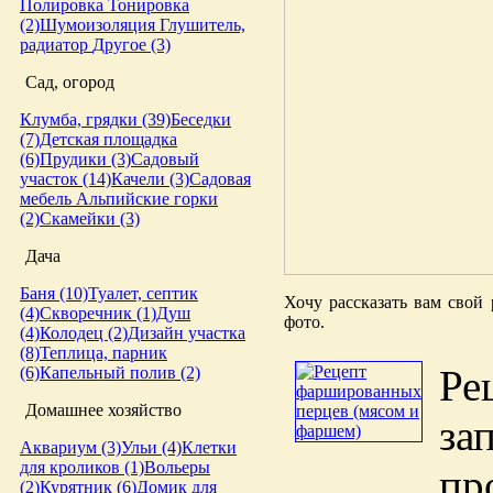
Полировка
Тонировка
(2)
Шумоизоляция
Глушитель,
радиатор
Другое (3)
Сад, огород
Клумба, грядки (39)
Беседки
(7)
Детская площадка
(6)
Прудики (3)
Садовый
участок (14)
Качели (3)
Садовая
мебель
Альпийские горки
(2)
Скамейки (3)
Дача
Баня (10)
Туалет, септик
Хочу рассказать вам свой
(4)
Скворечник (1)
Душ
фото.
(4)
Колодец (2)
Дизайн участка
(8)
Теплица, парник
Ре
(6)
Капельный полив (2)
Домашнее хозяйство
за
Аквариум (3)
Ульи (4)
Клетки
для кроликов (1)
Вольеры
пр
(2)
Курятник (6)
Домик для