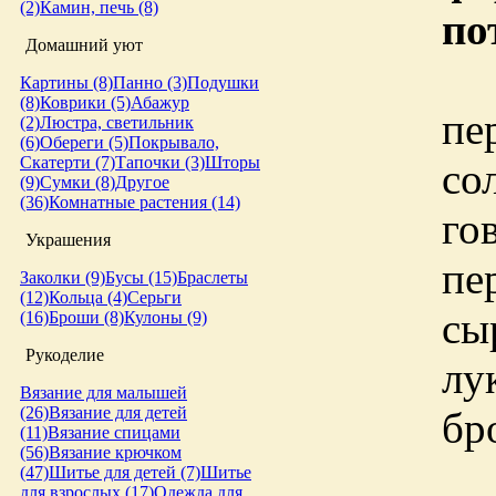
(2)
Камин, печь (8)
по
Домашний уют
Картины (8)
Панно (3)
Подушки
(8)
Коврики (5)
Абажур
пе
(2)
Люстра, светильник
(6)
Обереги (5)
Покрывало,
Скатерти (7)
Тапочки (3)
Шторы
со
(9)
Сумки (8)
Другое
(36)
Комнатные растения (14)
го
Украшения
пе
Заколки (9)
Бусы (15)
Браслеты
(12)
Кольца (4)
Серьги
сы
(16)
Броши (8)
Кулоны (9)
Рукоделие
лу
Вязание для малышей
(26)
Вязание для детей
бр
(11)
Вязание спицами
(56)
Вязание крючком
(47)
Шитье для детей (7)
Шитье
для взрослых (17)
Одежда для