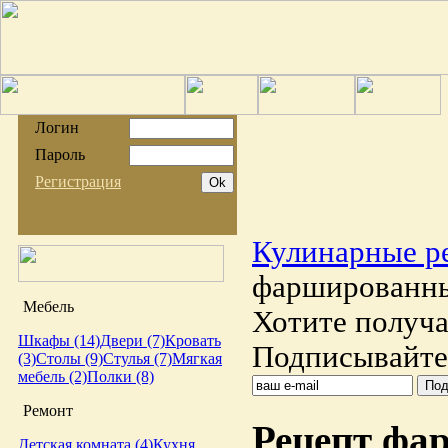
Логин
Пароль
Регистрация
Кулинарные р
фаршированны
Мебель
Хотите получа
Шкафы (14)
Двери (7)
Кровать
Подписывайтес
(3)
Столы (9)
Стулья (7)
Мягкая
мебель (2)
Полки (8)
Ремонт
Рецепт фа
Детская комната (4)
Кухня