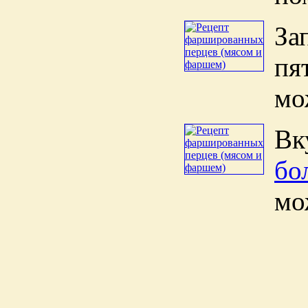
За
пя
мо
Вк
бо
мо