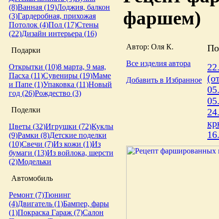
(8)
Ванная (19)
Лоджия, балкон
фаршем)
(3)
Гардеробная, прихожая
Потолок (4)
Пол (17)
Стены
(22)
Дизайн интерьера (16)
Автор: Оля К.
По
Подарки
Все изделия автора
22
Открытки (10)
8 марта, 9 мая,
Пасха (11)
Сувениры (19)
Маме
(о
Добавить в Избранное
и Папе (1)
Упаковка (11)
Новый
05
год (26)
Рождество (3)
05
Поделки
24
кр
Цветы (32)
Игрушки (72)
Куклы
16
(9)
Рамки (8)
Детские поделки
(10)
Свечи (7)
Из кожи (1)
Из
бумаги (13)
Из войлока, шерсти
(2)
Модельки
Автомобиль
Ремонт (7)
Тюнинг
(4)
Двигатель (1)
Бампер, фары
(1)
Покраска
Гараж (7)
Салон