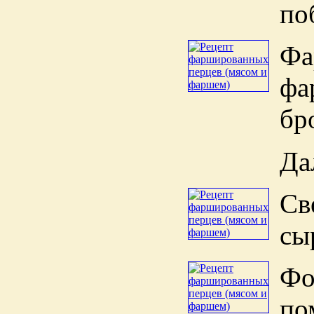
по
Фа
фа
бр
Да
Св
сы
Фо
по