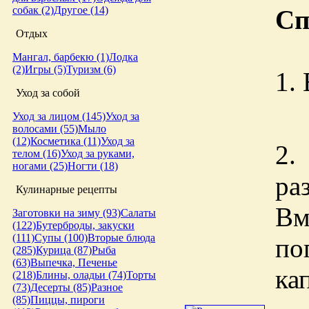
собак (2)
Другое (14)
Сп
Отдых
Мангал, барбекю (1)
Лодка
(2)
Игры (5)
Туризм (6)
1.
Уход за собой
Уход за лицом (145)
Уход за
волосами (55)
Мыло
(12)
Косметика (11)
Уход за
2
телом (16)
Уход за руками,
ногами (25)
Ногти (18)
ра
Кулинарные рецепты
Вм
Заготовки на зиму (93)
Салаты
(122)
Бутерброды, закуски
(111)
Супы (100)
Вторые блюда
по
(285)
Курица (87)
Рыба
(63)
Выпечка, Печенье
ка
(218)
Блины, оладьи (74)
Торты
(73)
Десерты (85)
Разное
(85)
Пиццы, пироги