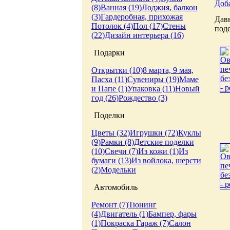
Доб
(8)
Ванная (19)
Лоджия, балкон
(3)
Гардеробная, прихожая
Дав
Потолок (4)
Пол (17)
Стены
поде
(22)
Дизайн интерьера (16)
Подарки
Открытки (10)
8 марта, 9 мая,
Пасха (11)
Сувениры (19)
Маме
и Папе (1)
Упаковка (11)
Новый
год (26)
Рождество (3)
Поделки
Цветы (32)
Игрушки (72)
Куклы
(9)
Рамки (8)
Детские поделки
(10)
Свечи (7)
Из кожи (1)
Из
бумаги (13)
Из войлока, шерсти
(2)
Модельки
Автомобиль
Ремонт (7)
Тюнинг
(4)
Двигатель (1)
Бампер, фары
(1)
Покраска
Гараж (7)
Салон