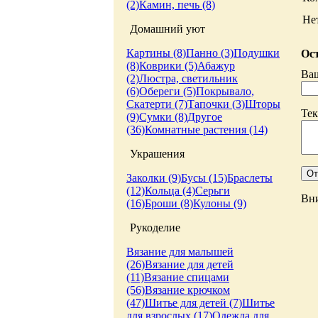
(2)
Камин, печь (8)
Не
Домашний уют
Картины (8)
Панно (3)
Подушки
Ост
(8)
Коврики (5)
Абажур
Ва
(2)
Люстра, светильник
(6)
Обереги (5)
Покрывало,
Скатерти (7)
Тапочки (3)
Шторы
Тек
(9)
Сумки (8)
Другое
(36)
Комнатные растения (14)
Украшения
Заколки (9)
Бусы (15)
Браслеты
(12)
Кольца (4)
Серьги
Вни
(16)
Броши (8)
Кулоны (9)
Рукоделие
Вязание для малышей
(26)
Вязание для детей
(11)
Вязание спицами
(56)
Вязание крючком
(47)
Шитье для детей (7)
Шитье
для взрослых (17)
Одежда для