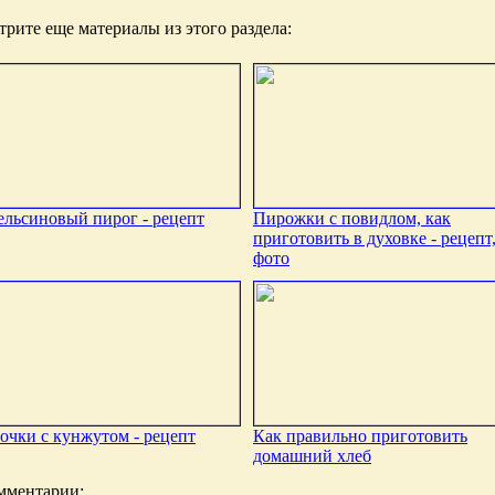
рите еще материалы из этого раздела:
льсиновый пирог - рецепт
Пирожки с повидлом, как
приготовить в духовке - рецепт
фото
очки с кунжутом - рецепт
Как правильно приготовить
домашний хлеб
мментарии: