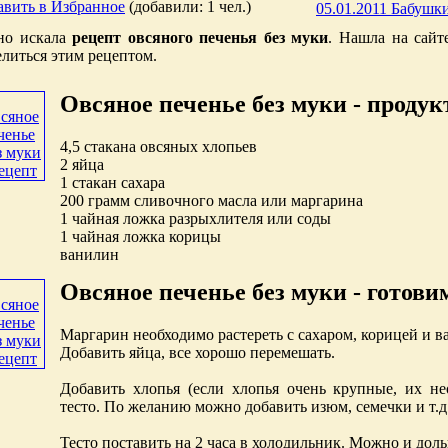
авить в Избранное
(добавили: 1 чел.)
05.01.2011 Бабушки
но искала
рецепт овсяного печенья без муки
. Нашла на сайт
литься этим рецептом.
Овсяное печенье без муки - проду
4,5 стакана овсяных хлопьев
2 яйца
1 стакан сахара
200 грамм сливочного масла или маргарина
1 чайная ложка разрыхлителя или соды
1 чайная ложка корицы
ванилин
Овсяное печенье без муки - готови
Маргарин необходимо растереть с сахаром, корицей и 
Добавить яйца, все хорошо перемешать.
Добавить хлопья (если хлопья очень крупные, их нео
тесто. По желанию можно добавить изюм, семечки и т.д
Тесто поставить на 2 часа в холодильник. Можно и дол