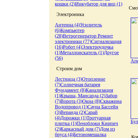
кошки (2)
Инкубатор для яиц (1)
Смот
Электроника
Антенна (4)
Усилитель
(6)
Компьютер
(28)
Ветрогенератор
Ремонт
электроники (77)
Сигнализация
(16)
Робот (4)
Электроудочка
(1)
Металлоискатель (1)
Другое
(56)
Апе
Строим дом
Лестница (3)
Отопление
(7)
Солнечная батарея
Фундамент (8)
Канализация
(1)
Крыша, Мансарда (2)
Забор
(7)
Ворота (3)
Окна (8)
Скважина
Водопровод (1)
Сауна
Бассейн
(3)
Веранда (2)
Сарай
(4)
Дорожки (1)
Тротуарная
Бул
плитка (1)
Пеноблоки
Кирпич
(2)
Каркасный дом (7)
Дом из
бруса (4)
Бетономешалка
Ко