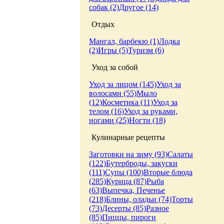
собак (2)
Другое (14)
Отдых
Мангал, барбекю (1)
Лодка
(2)
Игры (5)
Туризм (6)
Уход за собой
Уход за лицом (145)
Уход за
волосами (55)
Мыло
(12)
Косметика (11)
Уход за
телом (16)
Уход за руками,
ногами (25)
Ногти (18)
Кулинарные рецепты
Заготовки на зиму (93)
Салаты
(122)
Бутерброды, закуски
(111)
Супы (100)
Вторые блюда
(285)
Курица (87)
Рыба
(63)
Выпечка, Печенье
(218)
Блины, оладьи (74)
Торты
(73)
Десерты (85)
Разное
(85)
Пиццы, пироги