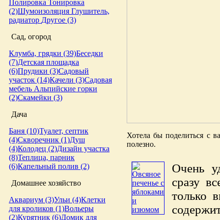
Полировка
Тонировка
(2)
Шумоизоляция
Глушитель,
радиатор
Другое (3)
Сад, огород
Клумба, грядки (39)
Беседки
(7)
Детская площадка
(6)
Прудики (3)
Садовый
участок (14)
Качели (3)
Садовая
мебель
Альпийские горки
(2)
Скамейки (3)
Дача
Баня (10)
Туалет, септик
Хотела бы поделиться с ва
(4)
Скворечник (1)
Душ
полезно.
(4)
Колодец (2)
Дизайн участка
(8)
Теплица, парник
Очень у
(6)
Капельный полив (2)
сразу вс
Домашнее хозяйство
только в
Аквариум (3)
Ульи (4)
Клетки
содержит
для кроликов (1)
Вольеры
(2)
Курятник (6)
Домик для