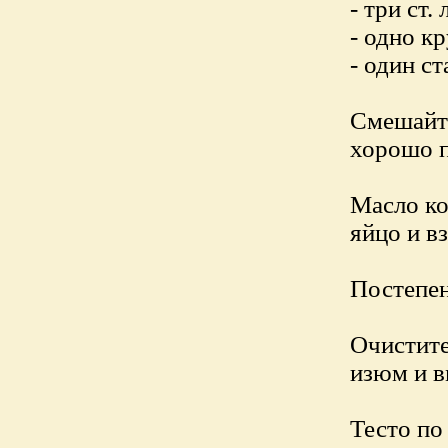
- три ст.
- одно к
- один с
Смешайте
хорошо 
Масло ко
яйцо и в
Постепен
Очистите
изюм и в
Тесто по