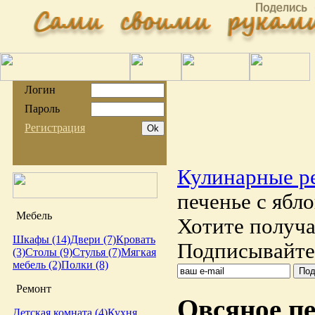
Логин
Пароль
Регистрация
Кулинарные р
печенье с ябл
Мебель
Хотите получа
Шкафы (14)
Двери (7)
Кровать
Подписывайтес
(3)
Столы (9)
Стулья (7)
Мягкая
мебель (2)
Полки (8)
Ремонт
Овсяное пе
Детская комната (4)
Кухня