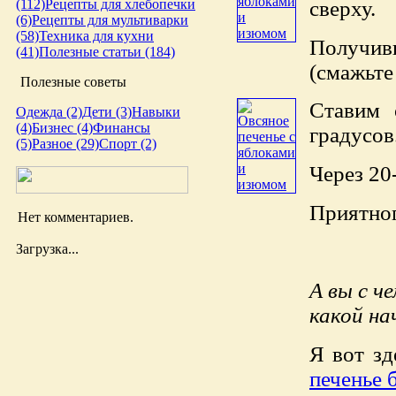
сверху.
(112)
Рецепты для хлебопечки
(6)
Рецепты для мультиварки
(58)
Техника для кухни
Получив
(41)
Полезные статьи (184)
(смажьте
Полезные советы
Ставим 
Одежда (2)
Дети (3)
Навыки
(4)
Бизнес (4)
Финансы
градусов
(5)
Разное (29)
Спорт (2)
Через 20
Приятног
Нет комментариев.
Загрузка...
А вы с ч
какой н
Я вот зд
печенье 