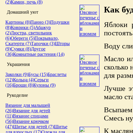
(2)
Камин, печь (8)
Как бу
Домашний уют
Картины (8)
Панно (3)
Подушки
Яблоки 
(8)
Коврики (5)
Абажур
постоять
(2)
Люстра, светильник
(6)
Обереги (5)
Покрывало,
Скатерти (7)
Тапочки (3)
Шторы
Воду сли
(9)
Сумки (8)
Другое
(36)
Комнатные растения (14)
Масло ил
Украшения
сколько 
для разм
Заколки (9)
Бусы (15)
Браслеты
(12)
Кольца (4)
Серьги
(16)
Броши (8)
Кулоны (9)
Лучше эт
масло ст
Рукоделие
Вязание для малышей
Всыпаем
(26)
Вязание для детей
(11)
Вязание спицами
Смесь н
(56)
Вязание крючком
(47)
Шитье для детей (7)
Шитье
К маслян
для взрослых (17)
Одежда для