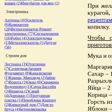
кошки (2)
Инкубатор для яиц (1)
При жел
курагой,
Электроника
рецепта
Антенна (4)
Усилитель
(6)
Компьютер
копилку.
(28)
Ветрогенератор
Ремонт
электроники (77)
Сигнализация
Чтобы с
(16)
Робот (4)
Электроудочка
(1)
Металлоискатель (1)
Другое
приготов
(56)
Мука и о
Строим дом
Лестница (3)
Отопление
Маргарин
(7)
Солнечная батарея
Сахар – 
Фундамент (8)
Канализация
(1)
Крыша, Мансарда (2)
Забор
Разрыхли
(7)
Ворота (3)
Окна (8)
Скважина
Яйца – 2
Водопровод (1)
Сауна
Бассейн
(3)
Веранда (2)
Сарай
Корица –
(4)
Дорожки (1)
Тротуарная
плитка (1)
Пеноблоки
Кирпич
Горсть и
(2)
Каркасный дом (7)
Дом из
Яблоки –
бруса (4)
Бетономешалка