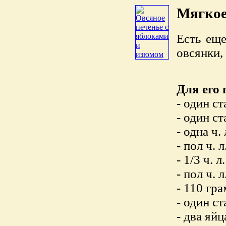
Мягкое
Есть еще
овсянки,
Для его 
- один с
- один с
- одна ч.
- пол ч. 
- 1/3 ч. 
- пол ч. л
- 110 гр
- один с
- два яйц