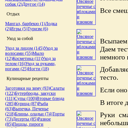
собак (2)
Другое (14)
Все смеш
Отдых
Мангал, барбекю (1)
Лодка
(2)
Игры (5)
Туризм (6)
Уход за собой
Всыпаем 
Даем тес
Уход за лицом (145)
Уход за
волосами (55)
Мыло
немного 
(12)
Косметика (11)
Уход за
телом (16)
Уход за руками,
Добавля
ногами (25)
Ногти (18)
тесто.
Кулинарные рецепты
Заготовки на зиму (93)
Салаты
Если оно
(122)
Бутерброды, закуски
(111)
Супы (100)
Вторые блюда
В итоге 
(285)
Курица (87)
Рыба
(63)
Выпечка, Печенье
Руки см
(218)
Блины, оладьи (74)
Торты
(73)
Десерты (85)
Разное
небольш
(85)
Пиццы, пироги