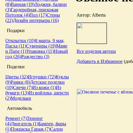
(8)
Ванная (19)
Лоджия, балкон
(3)
Гардеробная, прихожая
Автор: Alberta
Потолок (4)
Пол (17)
Стены
(22)
Дизайн интерьера (16)
Подарки
Открытки (10)
8 марта, 9 мая,
Пасха (11)
Сувениры (19)
Маме
Все изделия автора
и Папе (1)
Упаковка (11)
Новый
год (26)
Рождество (3)
Добавить в Избранное
(доба
Поделки
Цветы (32)
Игрушки (72)
Куклы
(9)
Рамки (8)
Детские поделки
(10)
Свечи (7)
Из кожи (1)
Из
бумаги (13)
Из войлока, шерсти
(2)
Модельки
Автомобиль
Ремонт (7)
Тюнинг
(4)
Двигатель (1)
Бампер, фары
(1)
Покраска
Гараж (7)
Салон