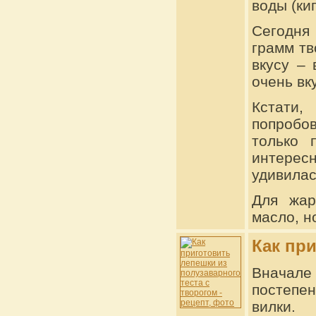
воды (ки
Сегодня
грамм тв
вкусу –
очень вк
Кстати,
попробов
только 
интерес
удивила
Для жар
масло, н
Как пр
Вначале
постепе
вилки.