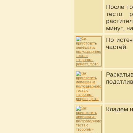
После то
тесто 
растите
минут, н
По истеч
частей.
Раскаты
податлив
Кладем н