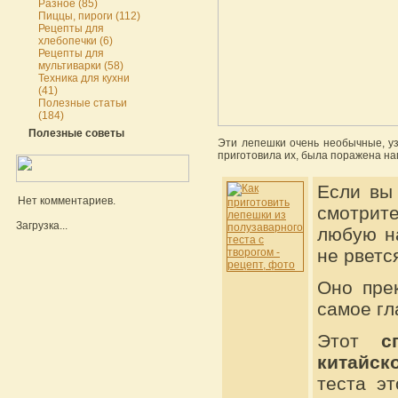
Разное (85)
Пиццы, пироги (112)
Рецепты для
хлебопечки (6)
Рецепты для
мультиварки (58)
Техника для кухни
(41)
Полезные статьи
(184)
Полезные советы
Эти лепешки очень необычные, узн
приготовила их, была поражена на
Если вы 
Нет комментариев.
смотрит
Загрузка...
любую на
не рветс
Оно прек
самое гл
Этот
с
китайск
теста э