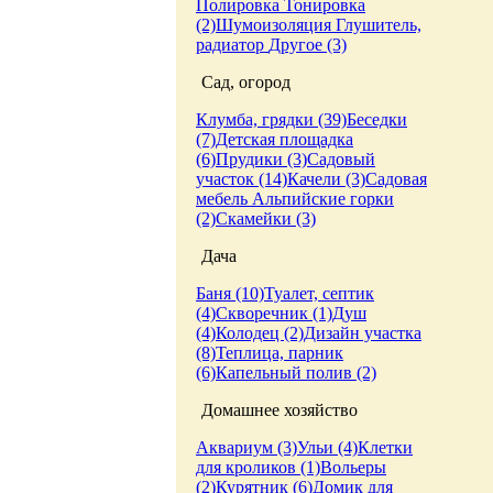
Полировка
Тонировка
(2)
Шумоизоляция
Глушитель,
радиатор
Другое (3)
Сад, огород
Клумба, грядки (39)
Беседки
(7)
Детская площадка
(6)
Прудики (3)
Садовый
участок (14)
Качели (3)
Садовая
мебель
Альпийские горки
(2)
Скамейки (3)
Дача
Баня (10)
Туалет, септик
(4)
Скворечник (1)
Душ
(4)
Колодец (2)
Дизайн участка
(8)
Теплица, парник
(6)
Капельный полив (2)
Домашнее хозяйство
Аквариум (3)
Ульи (4)
Клетки
для кроликов (1)
Вольеры
(2)
Курятник (6)
Домик для