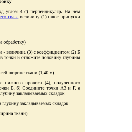
ройку
од углом 45°) перпендикуляр. На нем
его свага
величину (1) плюс припуски
на обработку)
а - величина (3) с коэффициентом (2) Б
е из точки Б отложите половину глубины
всей ширине ткани (1,40 м)
е нижнего провиса (4), полученного
чки Б. 6) Соедините точки А3 и Г, а
 глубину закладываемых складок
на глубину закладываемых складок.
ширина ткани).