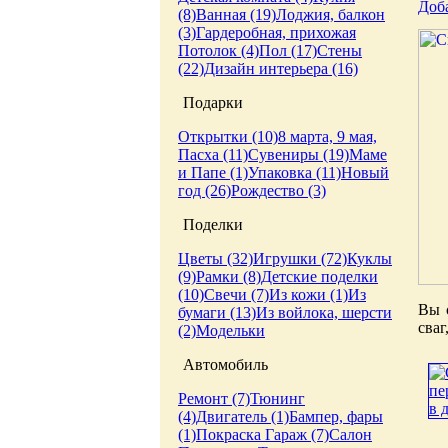
Доб
(8)
Ванная (19)
Лоджия, балкон
(3)
Гардеробная, прихожая
Потолок (4)
Пол (17)
Стены
(22)
Дизайн интерьера (16)
Подарки
Открытки (10)
8 марта, 9 мая,
Пасха (11)
Сувениры (19)
Маме
и Папе (1)
Упаковка (11)
Новый
год (26)
Рождество (3)
Поделки
Цветы (32)
Игрушки (72)
Куклы
(9)
Рамки (8)
Детские поделки
(10)
Свечи (7)
Из кожи (1)
Из
Вы 
бумаги (13)
Из войлока, шерсти
сваг
(2)
Модельки
Автомобиль
Ремонт (7)
Тюнинг
(4)
Двигатель (1)
Бампер, фары
(1)
Покраска
Гараж (7)
Салон