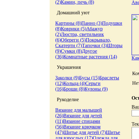
(2)
Камин, печь (8)
Авс
Домашний уют
Картины (8)
Панно (3)
Подушки
(8)
Коврики (5)
Абажур
(2)
Люстра, светильник
(6)
Обереги (5)
Покрывало,
Скатерти (7)
Тапочки (3)
Шторы
(9)
Сумки (8)
Другое
(36)
Комнатные растения (14)
Как
Украшения
Ко
Заколки (9)
Бусы (15)
Браслеты
Не
(12)
Кольца (4)
Серьги
(16)
Броши (8)
Кулоны (9)
Ост
Рукоделие
Ва
Вязание для малышей
(26)
Вязание для детей
(11)
Вязание спицами
Тек
(56)
Вязание крючком
(47)
Шитье для детей (7)
Шитье
для взрослых (17)
Одежда для