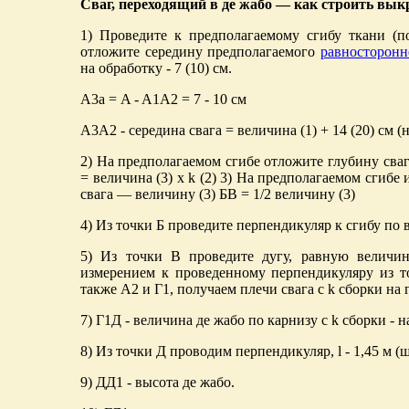
Сваг, переходящий в де жабо — как строить вык
1) Проведите к предполагаемому сгибу ткани (п
отложите середину предполагаемого
равносторонн
на обработку - 7 (10) см.
А3а = A - A1A2 = 7 - 10 см
А3А2 - середина свага = величина (1) + 14 (20) см (
2) На предполагаемом сгибе отложите глубину сваг
= величина (3) х k (2) 3) На предполагаемом сгиб
свага — величину (3) БВ = 1/2 величину (3)
4) Из точки Б проведите перпендикуляр к сгибу по 
5) Из точки В проведите дугу, равную величин
измерением к проведенному перпендикуляру из то
также А2 и Г1, получаем плечи свага с k сборки на
7) Г1Д - величина де жабо по карнизу с k сборки - 
8) Из точки Д проводим перпендикуляр, l - 1,45 м (
9) ДД1 - высота де жабо.