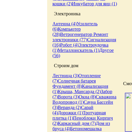
кошки (2)
Инкубатор для яиц (1)
Электроника
Антенна (4)
Усилитель
(6)
Компьютер
(28)
Ветрогенератор
Ремонт
электроники (77)
Сигнализация
(16)
Робот (4)
Электроудочка
(1)
Металлоискатель (1)
Другое
(56)
Строим дом
Лестница (3)
Отопление
(7)
Солнечная батарея
Смот
Фундамент (8)
Канализация
(1)
Крыша, Мансарда (2)
Забор
(7)
Ворота (3)
Окна (8)
Скважина
Водопровод (1)
Сауна
Бассейн
(3)
Веранда (2)
Сарай
(4)
Дорожки (1)
Тротуарная
плитка (1)
Пеноблоки
Кирпич
(2)
Каркасный дом (7)
Дом из
бруса (4)
Бетономешалка