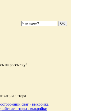
сь на рассылку!
ликации автора
носторонний сваг - выкройка
трийские шторы - выкройки