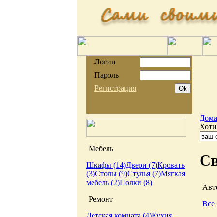
Логин
Пароль
Регистрация
Дома
Хоти
Мебель
Св
Шкафы (14)
Двери (7)
Кровать
(3)
Столы (9)
Стулья (7)
Мягкая
мебель (2)
Полки (8)
Авт
Ремонт
Все 
Детская комната (4)
Кухня