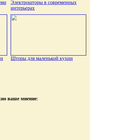
ими
Электрошторы в современных
интерьерах
ми
Шторы для маленькой кухни
жно ваше мнение
: