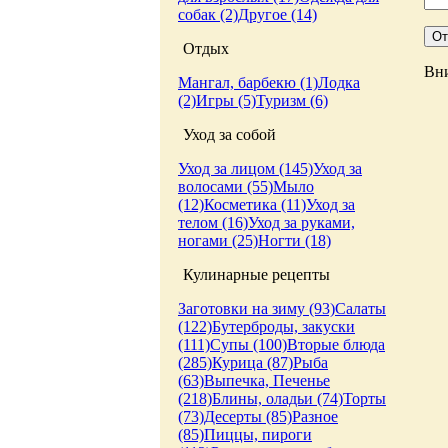
собак (2)
Другое (14)
Отдых
Вни
Мангал, барбекю (1)
Лодка
(2)
Игры (5)
Туризм (6)
Уход за собой
Уход за лицом (145)
Уход за
волосами (55)
Мыло
(12)
Косметика (11)
Уход за
телом (16)
Уход за руками,
ногами (25)
Ногти (18)
Кулинарные рецепты
Заготовки на зиму (93)
Салаты
(122)
Бутерброды, закуски
(111)
Супы (100)
Вторые блюда
(285)
Курица (87)
Рыба
(63)
Выпечка, Печенье
(218)
Блины, оладьи (74)
Торты
(73)
Десерты (85)
Разное
(85)
Пиццы, пироги