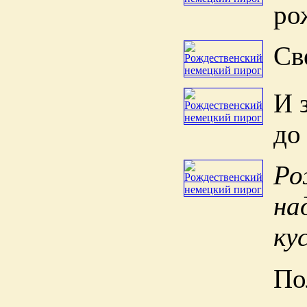
ро
Св
И 
до
Ро
на
ку
По