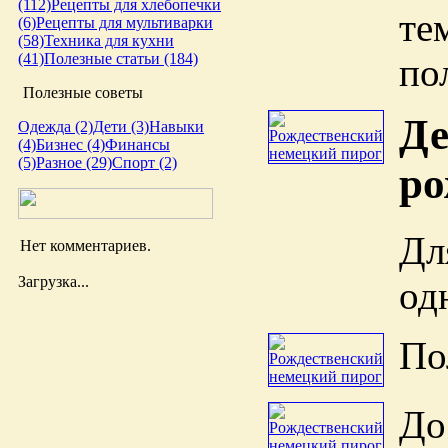
(112)
Рецепты для хлебопечки
те
(6)
Рецепты для мультиварки
(58)
Техника для кухни
(41)
Полезные статьи (184)
по
Полезные советы
Де
Одежда (2)
Дети (3)
Навыки
(4)
Бизнес (4)
Финансы
(5)
Разное (29)
Спорт (2)
ро
Дл
Нет комментариев.
Загрузка...
од
По
До