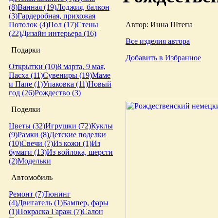
(8)
Ванная (19)
Лоджия, балкон
(3)
Гардеробная, прихожая
Автор: Инна Штепа
Потолок (4)
Пол (17)
Стены
(22)
Дизайн интерьера (16)
Все изделия автора
Подарки
Добавить в Избранное
Открытки (10)
8 марта, 9 мая,
Пасха (11)
Сувениры (19)
Маме
и Папе (1)
Упаковка (11)
Новый
год (26)
Рождество (3)
Поделки
Цветы (32)
Игрушки (72)
Куклы
(9)
Рамки (8)
Детские поделки
(10)
Свечи (7)
Из кожи (1)
Из
бумаги (13)
Из войлока, шерсти
(2)
Модельки
Автомобиль
Ремонт (7)
Тюнинг
(4)
Двигатель (1)
Бампер, фары
(1)
Покраска
Гараж (7)
Салон