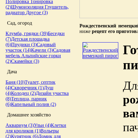
Полировка
Тонировка
(2)
Шумоизоляция
Глушитель,
радиатор
Другое (3)
Сад, огород
Рождественский немецки
ниже
рецепт его приготов
Клумба, грядки (39)
Беседки
(7)
Детская площадка
(6)
Прудики (3)
Садовый
Го
участок (14)
Качели (3)
Садовая
мебель
Альпийские горки
пи
(2)
Скамейки (3)
Дача
Дл
Баня (10)
Туалет, септик
(4)
Скворечник (1)
Душ
(4)
Колодец (2)
Дизайн участка
ро
(8)
Теплица, парник
(6)
Капельный полив (2)
ва
Домашнее хозяйство
па
Аквариум (3)
Ульи (4)
Клетки
для кроликов (1)
Вольеры
(2)
Курятник (6)
Домик для