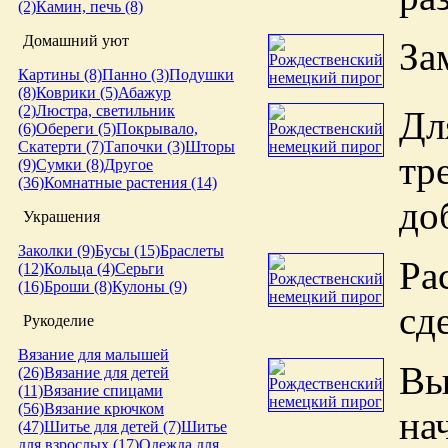
(2)
Камин, печь (8)
Домашний уют
За
Картины (8)
Панно (3)
Подушки
(8)
Коврики (5)
Абажур
(2)
Люстра, светильник
Дл
(6)
Обереги (5)
Покрывало,
Скатерти (7)
Тапочки (3)
Шторы
тр
(9)
Сумки (8)
Другое
(36)
Комнатные растения (14)
до
Украшения
Заколки (9)
Бусы (15)
Браслеты
Ра
(12)
Кольца (4)
Серьги
(16)
Броши (8)
Кулоны (9)
сд
Рукоделие
Вязание для малышей
Вы
(26)
Вязание для детей
(11)
Вязание спицами
(56)
Вязание крючком
на
(47)
Шитье для детей (7)
Шитье
для взрослых (17)
Одежда для