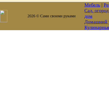
Мебель
|
Ре
Сад, огород
дом
2026 © Сами своими руками
Домашний 
Кулинарны