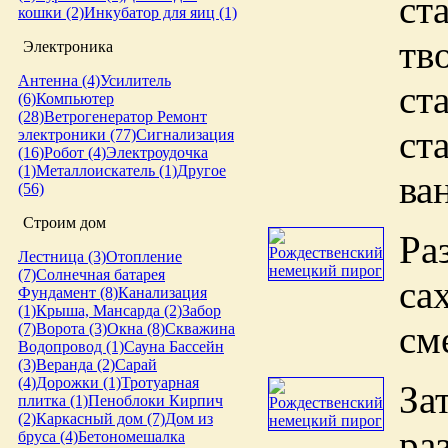
ст
кошки (2)
Инкубатор для яиц (1)
тв
Электроника
Антенна (4)
Усилитель
ст
(6)
Компьютер
(28)
Ветрогенератор
Ремонт
ст
электроники (77)
Сигнализация
(16)
Робот (4)
Электроудочка
(1)
Металлоискатель (1)
Другое
ва
(56)
Строим дом
Ра
Лестница (3)
Отопление
(7)
Солнечная батарея
са
Фундамент (8)
Канализация
(1)
Крыша, Мансарда (2)
Забор
см
(7)
Ворота (3)
Окна (8)
Скважина
Водопровод (1)
Сауна
Бассейн
(3)
Веранда (2)
Сарай
(4)
Дорожки (1)
Тротуарная
За
плитка (1)
Пеноблоки
Кирпич
(2)
Каркасный дом (7)
Дом из
ра
бруса (4)
Бетономешалка