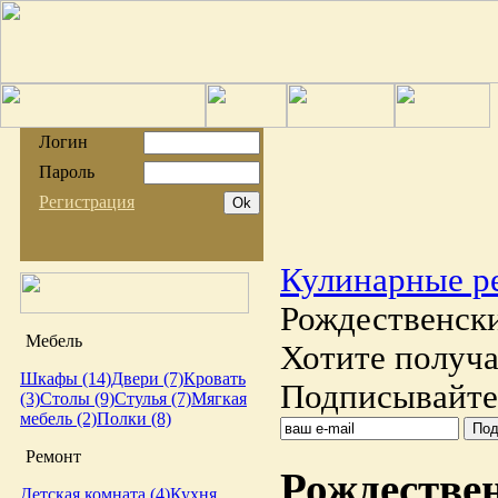
Логин
Пароль
Регистрация
Кулинарные р
Рождественск
Мебель
Хотите получа
Шкафы (14)
Двери (7)
Кровать
Подписывайтес
(3)
Столы (9)
Стулья (7)
Мягкая
мебель (2)
Полки (8)
Ремонт
Рождестве
Детская комната (4)
Кухня