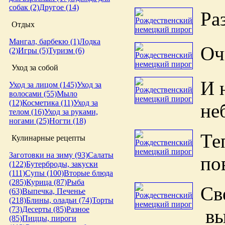
собак (2)
Другое (14)
Ра
Отдых
Мангал, барбекю (1)
Лодка
Оч
(2)
Игры (5)
Туризм (6)
Уход за собой
И 
Уход за лицом (145)
Уход за
волосами (55)
Мыло
(12)
Косметика (11)
Уход за
не
телом (16)
Уход за руками,
ногами (25)
Ногти (18)
Те
Кулинарные рецепты
Заготовки на зиму (93)
Салаты
по
(122)
Бутерброды, закуски
(111)
Супы (100)
Вторые блюда
(285)
Курица (87)
Рыба
Св
(63)
Выпечка, Печенье
(218)
Блины, оладьи (74)
Торты
(73)
Десерты (85)
Разное
вы
(85)
Пиццы, пироги