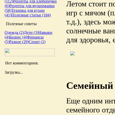
(112)
Рецепты для хлебопечки
Летом стоит п
(6)
Рецепты для мультиварки
(58)
Техника для кухни
игр с мячом (
(41)
Полезные статьи (184)
т.д.), здесь 
Полезные советы
солнечные ван
Одежда (2)
Дети (3)
Навыки
(4)
Бизнес (4)
Финансы
для здоровья, 
(5)
Разное (29)
Спорт (2)
Нет комментариев.
Загрузка...
Семейный 
Еще одним инт
семейного отд