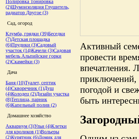
Полировка
Тонировка
(2)
Шумоизоляция
Глушитель,
радиатор
Другое (3)
Сад, огород
Клумба, грядки (39)
Беседки
(7)
Детская площадка
Активный сем
(6)
Прудики (3)
Садовый
участок (14)
Качели (3)
Садовая
провести врем
мебель
Альпийские горки
(2)
Скамейки (3)
впечатления. Л
Дача
приключений, 
Баня (10)
Туалет, септик
погодой и све
(4)
Скворечник (1)
Душ
(4)
Колодец (2)
Дизайн участка
быть интересн
(8)
Теплица, парник
(6)
Капельный полив (2)
Домашнее хозяйство
Загородны
Аквариум (3)
Ульи (4)
Клетки
для кроликов (1)
Вольеры
Одним из самы
(2)
Курятник (6)
Домик для