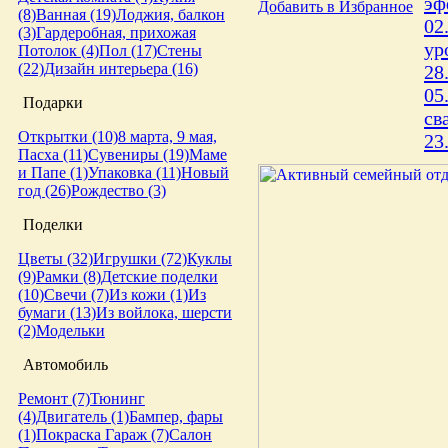
эф
Добавить в Избранное
(8)
Ванная (19)
Лоджия, балкон
02
(3)
Гардеробная, прихожая
ур
Потолок (4)
Пол (17)
Стены
(22)
Дизайн интерьера (16)
28
05
Подарки
св
Открытки (10)
8 марта, 9 мая,
23
Пасха (11)
Сувениры (19)
Маме
и Папе (1)
Упаковка (11)
Новый
год (26)
Рождество (3)
Поделки
Цветы (32)
Игрушки (72)
Куклы
(9)
Рамки (8)
Детские поделки
(10)
Свечи (7)
Из кожи (1)
Из
бумаги (13)
Из войлока, шерсти
(2)
Модельки
Автомобиль
Ремонт (7)
Тюнинг
(4)
Двигатель (1)
Бампер, фары
(1)
Покраска
Гараж (7)
Салон