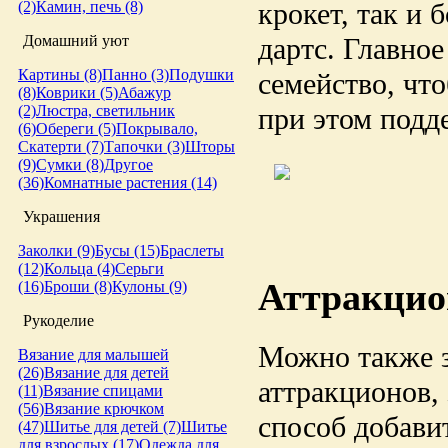
крокет, так и 
(2)
Камин, печь (8)
Домашний уют
дартс. Главное
Картины (8)
Панно (3)
Подушки
семейство, чт
(8)
Коврики (5)
Абажур
(2)
Люстра, светильник
при этом подд
(6)
Обереги (5)
Покрывало,
Скатерти (7)
Тапочки (3)
Шторы
(9)
Сумки (8)
Другое
(36)
Комнатные растения (14)
Украшения
Заколки (9)
Бусы (15)
Браслеты
(12)
Кольца (4)
Серьги
Аттракци
(16)
Броши (8)
Кулоны (9)
Рукоделие
Можно также з
Вязание для малышей
(26)
Вязание для детей
аттракционов,
(11)
Вязание спицами
(56)
Вязание крючком
способ добави
(47)
Шитье для детей (7)
Шитье
для взрослых (17)
Одежда для