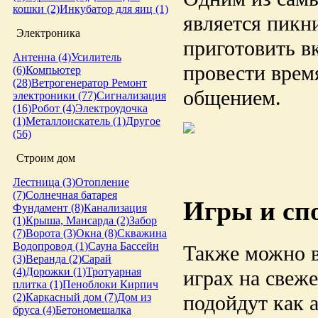
кошки (2)
Инкубатор для яиц (1)
является пикн
Электроника
приготовить в
Антенна (4)
Усилитель
провести врем
(6)
Компьютер
(28)
Ветрогенератор
Ремонт
общением.
электроники (77)
Сигнализация
(16)
Робот (4)
Электроудочка
(1)
Металлоискатель (1)
Другое
(56)
Строим дом
Лестница (3)
Отопление
(7)
Солнечная батарея
Игры и сп
Фундамент (8)
Канализация
(1)
Крыша, Мансарда (2)
Забор
(7)
Ворота (3)
Окна (8)
Скважина
Водопровод (1)
Сауна
Бассейн
Также можно в
(3)
Веранда (2)
Сарай
(4)
Дорожки (1)
Тротуарная
играх на свеже
плитка (1)
Пеноблоки
Кирпич
(2)
Каркасный дом (7)
Дом из
подойдут как 
бруса (4)
Бетономешалка