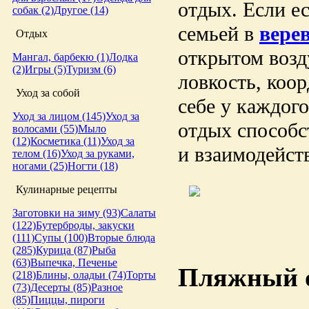
отдых. Если е
собак (2)
Другое (14)
семьей в
вере
Отдых
открытом возд
Мангал, барбекю (1)
Лодка
(2)
Игры (5)
Туризм (6)
ловкость, коо
Уход за собой
себе у каждого
Уход за лицом (145)
Уход за
отдых способс
волосами (55)
Мыло
(12)
Косметика (11)
Уход за
и взаимодейств
телом (16)
Уход за руками,
ногами (25)
Ногти (18)
Кулинарные рецепты
Заготовки на зиму (93)
Салаты
(122)
Бутерброды, закуски
(111)
Супы (100)
Вторые блюда
(285)
Курица (87)
Рыба
(63)
Выпечка, Печенье
Пляжный 
(218)
Блины, оладьи (74)
Торты
(73)
Десерты (85)
Разное
(85)
Пиццы, пироги