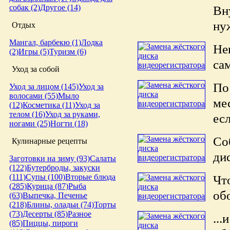
Вн
собак (2)
Другое (14)
ну
Отдых
Мангал, барбекю (1)
Лодка
Не
(2)
Игры (5)
Туризм (6)
са
Уход за собой
По
Уход за лицом (145)
Уход за
волосами (55)
Мыло
ме
(12)
Косметика (11)
Уход за
телом (16)
Уход за руками,
ес
ногами (25)
Ногти (18)
Со
Кулинарные рецепты
дис
Заготовки на зиму (93)
Салаты
(122)
Бутерброды, закуски
Чт
(111)
Супы (100)
Вторые блюда
(285)
Курица (87)
Рыба
обо
(63)
Выпечка, Печенье
(218)
Блины, оладьи (74)
Торты
(73)
Десерты (85)
Разное
..
(85)
Пиццы, пироги