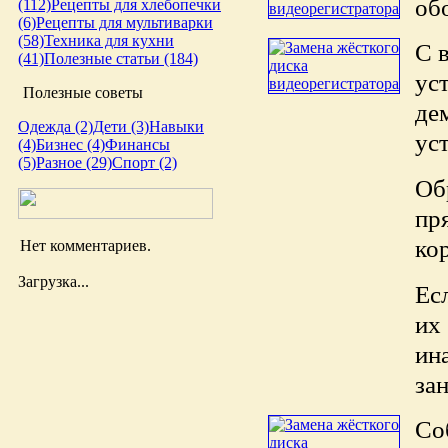
об
(112)
Рецепты для хлебопечки
(6)
Рецепты для мультиварки
(58)
Техника для кухни
С 
(41)
Полезные статьи (184)
ус
Полезные советы
де
Одежда (2)
Дети (3)
Навыки
ус
(4)
Бизнес (4)
Финансы
(5)
Разное (29)
Спорт (2)
Об
пр
ко
Нет комментариев.
Загрузка...
Ес
их
ин
за
Со