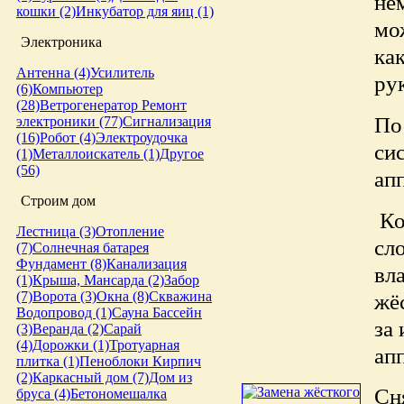
нё
кошки (2)
Инкубатор для яиц (1)
мо
Электроника
ка
Антенна (4)
Усилитель
ру
(6)
Компьютер
(28)
Ветрогенератор
Ремонт
По
электроники (77)
Сигнализация
(16)
Робот (4)
Электроудочка
си
(1)
Металлоискатель (1)
Другое
(56)
ап
Строим дом
Ко
Лестница (3)
Отопление
сл
(7)
Солнечная батарея
Фундамент (8)
Канализация
вл
(1)
Крыша, Мансарда (2)
Забор
жё
(7)
Ворота (3)
Окна (8)
Скважина
Водопровод (1)
Сауна
Бассейн
за
(3)
Веранда (2)
Сарай
(4)
Дорожки (1)
Тротуарная
апп
плитка (1)
Пеноблоки
Кирпич
(2)
Каркасный дом (7)
Дом из
Сн
бруса (4)
Бетономешалка