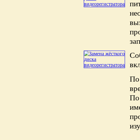
пи
не
вы
пр
за
Со
вк
По
вр
По
им
пр
из