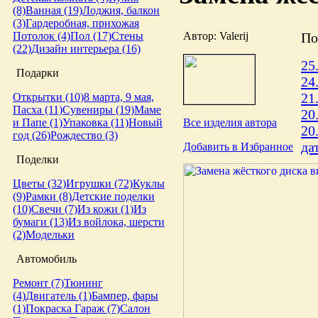
(8)
Ванная (19)
Лоджия, балкон
(3)
Гардеробная, прихожая
Автор: Valerij
По
Потолок (4)
Пол (17)
Стены
(22)
Дизайн интерьера (16)
25
Подарки
24
21
Открытки (10)
8 марта, 9 мая,
Пасха (11)
Сувениры (19)
Маме
20
Все изделия автора
и Папе (1)
Упаковка (11)
Новый
20
год (26)
Рождество (3)
да
Добавить в Избранное
Поделки
Цветы (32)
Игрушки (72)
Куклы
(9)
Рамки (8)
Детские поделки
(10)
Свечи (7)
Из кожи (1)
Из
бумаги (13)
Из войлока, шерсти
(2)
Модельки
Автомобиль
Ремонт (7)
Тюнинг
(4)
Двигатель (1)
Бампер, фары
(1)
Покраска
Гараж (7)
Салон