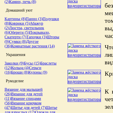
(2)
Камин, печь (8)
бе
Домашний уют
ме
Картины (8)
Панно (3)
Подушки
то
(8)
Коврики (5)
Абажур
вы
(2)
Люстра, светильник
(6)
Обереги (5)
Покрывало,
ча
Скатерти (7)
Тапочки (3)
Шторы
(9)
Сумки (8)
Другое
Чт
(36)
Комнатные растения (14)
ли
Украшения
ви
Заколки (9)
Бусы (15)
Браслеты
(12)
Кольца (4)
Серьги
Кр
(16)
Броши (8)
Кулоны (9)
Рукоделие
Вязание для малышей
К 
(26)
Вязание для детей
че
(11)
Вязание спицами
(56)
Вязание крючком
зе
(47)
Шитье для детей (7)
Шитье
для взрослых (17)
Одежда для