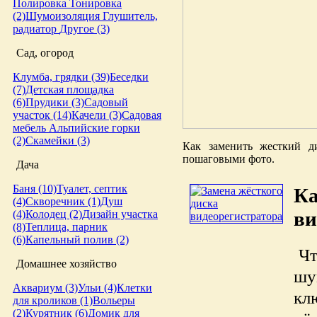
Полировка
Тонировка
(2)
Шумоизоляция
Глушитель,
радиатор
Другое (3)
Сад, огород
Клумба, грядки (39)
Беседки
(7)
Детская площадка
(6)
Прудики (3)
Садовый
участок (14)
Качели (3)
Садовая
мебель
Альпийские горки
(2)
Скамейки (3)
Как заменить жесткий ди
пошаговыми фото.
Дача
Баня (10)
Туалет, септик
Ка
(4)
Скворечник (1)
Душ
ви
(4)
Колодец (2)
Дизайн участка
(8)
Теплица, парник
(6)
Капельный полив (2)
Чт
Домашнее хозяйство
шу
Аквариум (3)
Ульи (4)
Клетки
кл
для кроликов (1)
Вольеры
(2)
Курятник (6)
Домик для