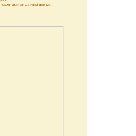
ния...
токонтактный датчик) для ме...