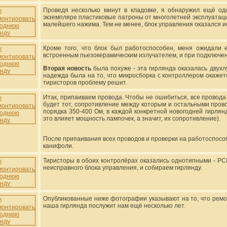
Проведя несколько минут в кладовке, я обнаружил ещё од
экземпляре пластиковые патроны от многолетней эксплуатаци
малейшего нажима. Тем не менее, блок управления оказался 
Кроме того, что блок был работоспособен, меня ожидали 
встроенным пьезокерамическим излучателем, и при подключе
Вторая новость
была похуже - эта гирлянда оказалась двухлу
надежда была на то, что микросборка с контроллером окаже
тиристоров проблему решит.
Итак, припаиваем провода. Чтобы не ошибиться, все провод
будет тот, сопротивление между которым и остальными пров
порядка 350-400 Ом, в каждой конкретной новогодней гирлян
это влияет мощность лампочек, а значит, их сопротивление).
После припаивания всех проводов и проверки на работоспосо
канифоли.
Тиристоры в обоих контролёрах оказались однотипными - PC
неисправного блока управления, и собираем гирлянду.
Опубликованные ниже фотографии указывают на то, что ремо
наша гирлянда послужит нам ещё несколько лет.