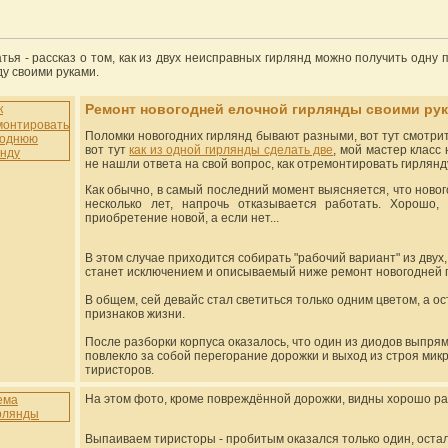
атья - рассказ о том, как из двух неисправных гирлянд можно получить одн
ду своими руками.
Ремонт новогодней елочной гирлянды своими ру
Поломки новогодних гирлянд бывают разными, вот тут смотри
вот тут
как из одной гирлянды сделать две
, мой мастер класс
не нашли ответа на свой вопрос, как отремонтировать гирлянду
Как обычно, в самый последний момент выясняется, что ново
несколько лет, напрочь отказывается работать. Хорошо
приобретение новой, а если нет...
В этом случае приходится собирать "рабочий вариант" из двух,
станет исключением и описываемый ниже ремонт новогодней 
В общем, сей девайс стал светиться только одним цветом, а о
признаков жизни.
После разборки корпуса оказалось, что один из диодов выпря
повлекло за собой перегорание дорожки и выход из строя микр
тиристоров.
На этом фото, кроме повреждённой дорожки, видны хорошо р
Выпаиваем тиристоры - пробитым оказался только один, остал