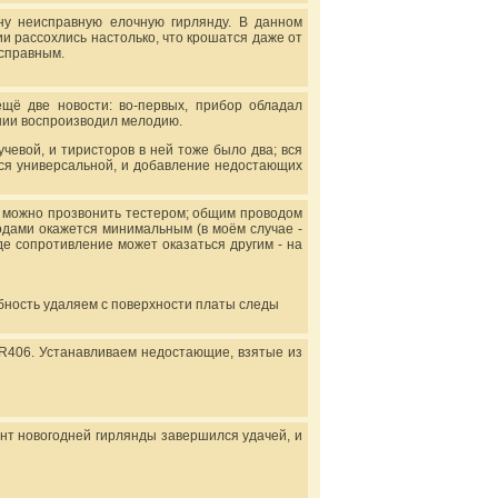
ну неисправную елочную гирлянду. В данном
и рассохлись настолько, что крошатся даже от
исправным.
ещё две новости: во-первых, прибор обладал
нии воспроизводил мелодию.
чевой, и тиристоров в ней тоже было два; вся
тся универсальной, и добавление недостающих
а можно прозвонить тестером; общим проводом
одами окажется минимальным (в моём случае -
де сопротивление может оказаться другим - на
бность удаляем с поверхности платы следы
R406. Устанавливаем недостающие, взятые из
нт новогодней гирлянды завершился удачей, и