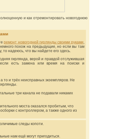
у полноценную и как отремонтировать новогоднюю
ками
те
ремонт новогодней гирлянды своими руками
,
 немного похож на предыдущие, но если вы там
, то надеюсь, что вы найдете его здесь.
годняя гирлянда, верой и правдой отслужившая
, если есть замена или время на поиски и
 а то и трёх неисправных экземпляров. Не
гирлянды.
стальные три канала не подавали никаких
мительного моста оказался пробитым, что
осборки с контроллером, а также одного из
азличимые следы копоти.
ьные нам ещё могут пригодиться.