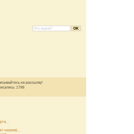
писывайтесь на рассылку!
исались: 1788
та...
 нагрев)...