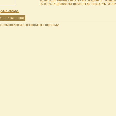
20.09.2014 Ремонт светильника аварийного освеще
20.09.2014 Доработка (ремонт) датчика СМК (магни
делия автора
ить в Избранное