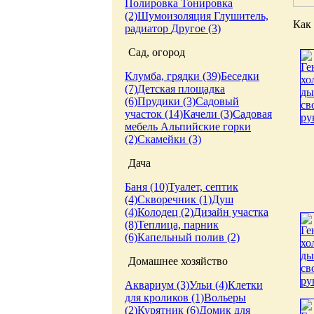
Полировка
Тонировка
(2)
Шумоизоляция
Глушитель,
Как 
радиатор
Другое (3)
Сад, огород
Клумба, грядки (39)
Беседки
(7)
Детская площадка
(6)
Прудики (3)
Садовый
участок (14)
Качели (3)
Садовая
мебель
Альпийские горки
(2)
Скамейки (3)
Дача
Баня (10)
Туалет, септик
(4)
Скворечник (1)
Душ
(4)
Колодец (2)
Дизайн участка
(8)
Теплица, парник
(6)
Капельный полив (2)
Домашнее хозяйство
Аквариум (3)
Ульи (4)
Клетки
для кроликов (1)
Вольеры
(2)
Курятник (6)
Домик для