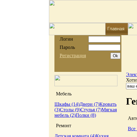
Логин
Пароль
Регистрация
Элек
Хоти
Мебель
Ге
Шкафы (14)
Двери (7)
Кровать
(3)
Столы (9)
Стулья (7)
Мягкая
мебель (2)
Полки (8)
Авто
Ремонт
Все 
Детская комната (4)
Кухня