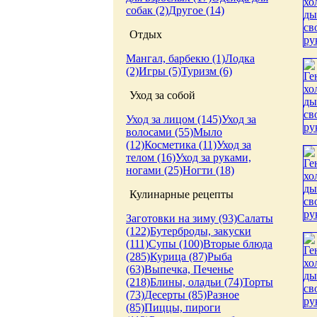
собак (2)
Другое (14)
Отдых
Мангал, барбекю (1)
Лодка
(2)
Игры (5)
Туризм (6)
Уход за собой
Уход за лицом (145)
Уход за
волосами (55)
Мыло
(12)
Косметика (11)
Уход за
телом (16)
Уход за руками,
ногами (25)
Ногти (18)
Кулинарные рецепты
Заготовки на зиму (93)
Салаты
(122)
Бутерброды, закуски
(111)
Супы (100)
Вторые блюда
(285)
Курица (87)
Рыба
(63)
Выпечка, Печенье
(218)
Блины, оладьи (74)
Торты
(73)
Десерты (85)
Разное
(85)
Пиццы, пироги