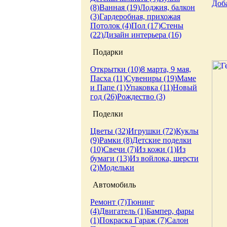
Доб
(8)
Ванная (19)
Лоджия, балкон
(3)
Гардеробная, прихожая
Потолок (4)
Пол (17)
Стены
(22)
Дизайн интерьера (16)
Подарки
Открытки (10)
8 марта, 9 мая,
Пасха (11)
Сувениры (19)
Маме
и Папе (1)
Упаковка (11)
Новый
год (26)
Рождество (3)
Поделки
Цветы (32)
Игрушки (72)
Куклы
(9)
Рамки (8)
Детские поделки
(10)
Свечи (7)
Из кожи (1)
Из
бумаги (13)
Из войлока, шерсти
(2)
Модельки
Автомобиль
Ремонт (7)
Тюнинг
(4)
Двигатель (1)
Бампер, фары
(1)
Покраска
Гараж (7)
Салон