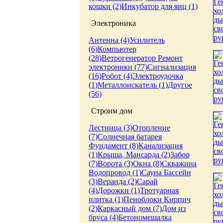
кошки (2)
Инкубатор для яиц (1)
Электроника
Антенна (4)
Усилитель
(6)
Компьютер
(28)
Ветрогенератор
Ремонт
электроники (77)
Сигнализация
(16)
Робот (4)
Электроудочка
(1)
Металлоискатель (1)
Другое
(56)
Строим дом
Лестница (3)
Отопление
(7)
Солнечная батарея
Фундамент (8)
Канализация
(1)
Крыша, Мансарда (2)
Забор
(7)
Ворота (3)
Окна (8)
Скважина
Водопровод (1)
Сауна
Бассейн
(3)
Веранда (2)
Сарай
(4)
Дорожки (1)
Тротуарная
плитка (1)
Пеноблоки
Кирпич
(2)
Каркасный дом (7)
Дом из
бруса (4)
Бетономешалка