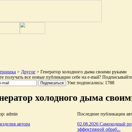
троника
>
Другое
> Генератор холодного дыма своими руками
те получать все новые публикации себе на e-mail? Подписывайте
Уже подписались: 1788
нератор холодного дыма свои
р: admin
Последние публикации ав
изделия автора
02.08.2026 Самоходный р
эффективной обраб...