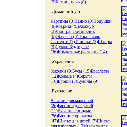
(2)
Камин, печь (8)
Домашний уют
Картины (8)
Панно (3)
Подушки
(8)
Коврики (5)
Абажур
(2)
Люстра, светильник
(6)
Обереги (5)
Покрывало,
Скатерти (7)
Тапочки (3)
Шторы
(9)
Сумки (8)
Другое
(36)
Комнатные растения (14)
Украшения
Заколки (9)
Бусы (15)
Браслеты
(12)
Кольца (4)
Серьги
(16)
Броши (8)
Кулоны (9)
Рукоделие
Вязание для малышей
(26)
Вязание для детей
(11)
Вязание спицами
(56)
Вязание крючком
(47)
Шитье для детей (7)
Шитье
для взрослых (17)
Одежда для