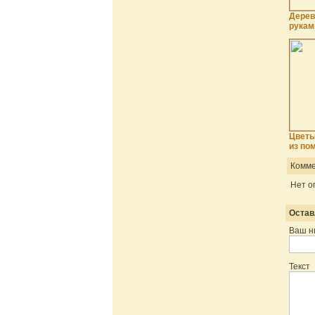
Дерев
рукам
Цветы
из по
Комме
Нет о
Остав
Ваш н
Текст