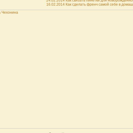
24.02.2014 Как связать пинетки для новорожденной
16.02.2014 Как сделать френч самой себе в домашн