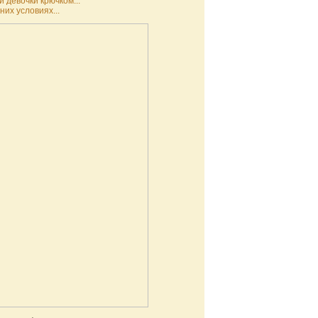
 девочки крючком...
их условиях...