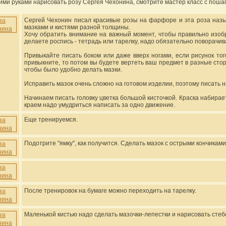
оими руками нарисовать розу Сергея Чехонина, смотрите мастер класс с поша
Сергей Чехонин писал красивые розы на фарфоре и эта роза наз
мазками и кистями разной толщины.
Хочу обратить внимание на важный момент, чтобы правильно изоб
делаете роспись - тетрадь или тарелку, надо обязательно поворачив
Привыкайте писать боком или даже вверх ногами, если рисунок того
привыкните, то потом вы будете вертеть ваш предмет в разные стор
чтобы было удобно делать мазки.
Исправить мазок очень сложно на готовом изделии, поэтому писать на
Начинаем писать головку цветка большой кисточкой. Краска набирает
краем надо умудриться написать за одно движение.
Еще тренируемся.
Подотрите "ямку", как получится. Сделать мазок с острыми кончиками
После тренировок на бумаге можно переходить на тарелку.
Маленькой кистью надо сделать мазочки-лепестки и нарисовать стеб