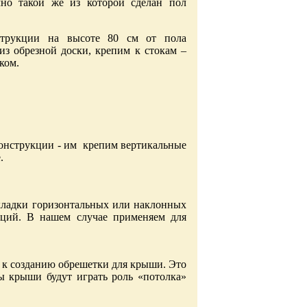
чно такой же из которой сделан пол
струкции на высоте 80 см от пола
из обрезной доски, крепим к стокам –
ком.
онструкции - им крепим вертикальные
.
кладки горизонтальных или наклонных
укций. В нашем случае применяем для
м к созданию обрешетки для крыши. Это
ты крыши будут играть роль «потолка»