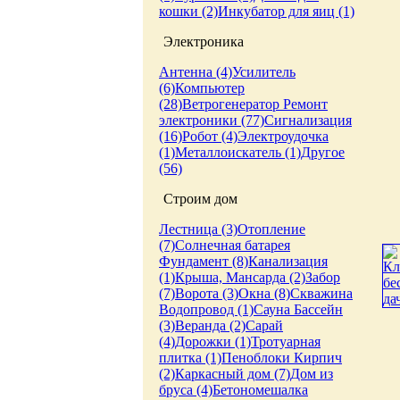
кошки (2)
Инкубатор для яиц (1)
Электроника
Антенна (4)
Усилитель
(6)
Компьютер
(28)
Ветрогенератор
Ремонт
электроники (77)
Сигнализация
(16)
Робот (4)
Электроудочка
(1)
Металлоискатель (1)
Другое
(56)
Строим дом
Лестница (3)
Отопление
(7)
Солнечная батарея
Фундамент (8)
Канализация
(1)
Крыша, Мансарда (2)
Забор
(7)
Ворота (3)
Окна (8)
Скважина
Водопровод (1)
Сауна
Бассейн
(3)
Веранда (2)
Сарай
(4)
Дорожки (1)
Тротуарная
плитка (1)
Пеноблоки
Кирпич
(2)
Каркасный дом (7)
Дом из
бруса (4)
Бетономешалка