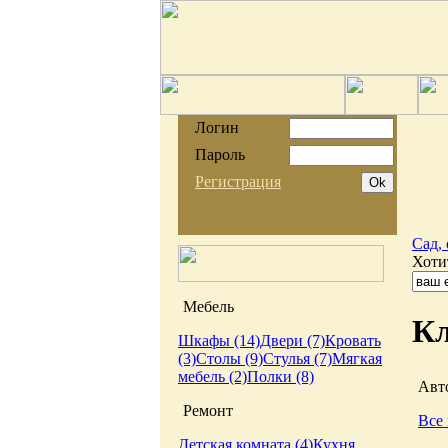
Логин
Пароль
Регистрация
Сад,
Хоти
Мебель
Кл
Шкафы (14)
Двери (7)
Кровать
(3)
Столы (9)
Стулья (7)
Мягкая
мебель (2)
Полки (8)
Авт
Ремонт
Все 
Детская комната (4)
Кухня