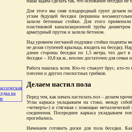
наша задача сделать так, что основание беседки не 
Для этого мы сняв плодородный грунт делаем п
углам будущей беседки (вершины восьмиугольн
залили бетонные стойки. Для этого применили
пластиковой канализационной трубы диаметром
арматурный пруток и залили бетоном.
Над уровнем песчаной подушки стойки подняты мен
не делая ступеней крыльца, входить на беседку. На
длине стороны беседки по 1,5 метра, что даст 
беседки – 10,8 кв.м., вполне достаточно для семьи и
Работа нашлась всем. Кто-то стыкует брус, кто-то
плесени и других гнилостных грибков.
Делаем настил пола
Перед тем, как начать настилать пол – делаем проч
Углы каркаса укладываем на стоки, между собо
«четверть») и стягивая с помощью металлической
соединения. Посередине каркаса укладываем по
прогибались.
Начинаем готовить доски для пола беседки. К