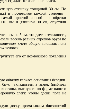
будет страдать от излишней влаги.
есчаную отсыпку толщиной 30 см. По
ика) и посередине каждой стороны -
 самый простой способ – в обрезки
 110 мм и длинной 30 см, опустили
ее чем на 5 см, что дает возможность,
резали восемь равных отрезков бруса по
в конечном счете общую площадь пола
з 4 человек.
 грунтует его от возможного появления
ную обвязку каркаса основания беседки.
й брус укладываем в замок (выбирая
 пластины, выгнув ее по форме нашего
перечную слегу, чтобы доски пола не
аждую доску промазываем биозащитой