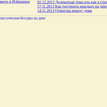
авить в Избранное
02.12.2013 Деликатная тема или как я стро
17.11.2013 Как построить крыльцо на даче
14.11.2013 Отмостка вокруг дома