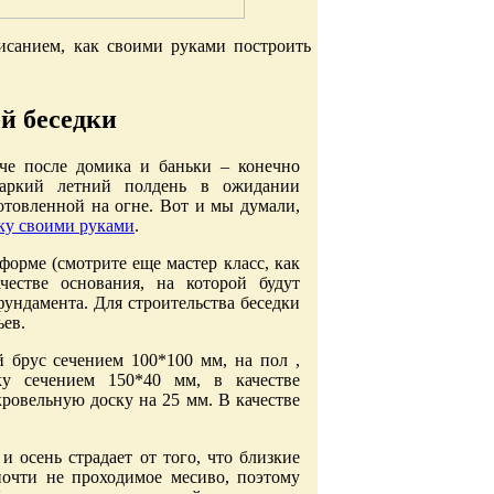
санием, как своими руками построить
й беседки
че после домика и баньки – конечно
жаркий летний полдень в ожидании
товленной на огне. Вот и мы думали,
ку своими руками
.
форме (смотрите еще мастер класс, как
честве основания, на которой будут
ундамента. Для строительства беседки
ев.
 брус сечением 100*100 мм, на пол ,
ку сечением 150*40 мм, в качестве
ровельную доску на 25 мм. В качестве
ю.
 осень страдает от того, что близкие
очти не проходимое месиво, поэтому