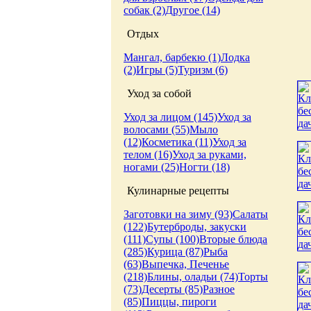
собак (2)
Другое (14)
Отдых
Мангал, барбекю (1)
Лодка
(2)
Игры (5)
Туризм (6)
Уход за собой
Уход за лицом (145)
Уход за
волосами (55)
Мыло
(12)
Косметика (11)
Уход за
телом (16)
Уход за руками,
ногами (25)
Ногти (18)
Кулинарные рецепты
Заготовки на зиму (93)
Салаты
(122)
Бутерброды, закуски
(111)
Супы (100)
Вторые блюда
(285)
Курица (87)
Рыба
(63)
Выпечка, Печенье
(218)
Блины, оладьи (74)
Торты
(73)
Десерты (85)
Разное
(85)
Пиццы, пироги