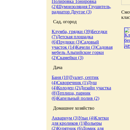
Полировка
Тонировка
(2)
Шумоизоляция
Глушитель,
радиатор
Другое (3)
Смо
клас
Сад, огород
Клумба, грядки (39)
Беседки
(7)
Детская площадка
(6)
Прудики (3)
Садовый
участок (14)
Качели (3)
Садовая
мебель
Альпийские горки
(2)
Скамейки (3)
Дача
Баня (10)
Туалет, септик
(4)
Скворечник (1)
Душ
(4)
Колодец (2)
Дизайн участка
(8)
Теплица, парник
(6)
Капельный полив (2)
Домашнее хозяйство
Аквариум (3)
Ульи (4)
Клетки
для кроликов (1)
Вольеры
(2)
Курятник (6)
Домик для