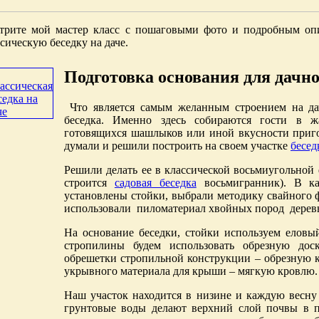
трите мой мастер класс с пошаговыми фото и подробным опи
сическую беседку на даче.
Подготовка основания для дачно
Что является самым желанным строением на да
беседка. Именно здесь собираются гости в 
готовящихся шашлыков или иной вкусности приго
думали и решили построить на своем участке
бесед
Решили делать ее в классической восьмиугольной 
строится
садовая беседка
восьмигранник). В ка
установлены стойки, выбрали методику свайного ф
использовали пиломатериал хвойных пород деревь
На основание беседки, стойки используем еловый
стропилины будем использовать обрезную дос
обрешетки стропильной конструкции – обрезную к
укрывного материала для крыши – мягкую кровл
Наш участок находится в низине и каждую весну и
грунтовые воды делают верхний слой почвы в п