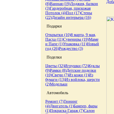
Доб
(8)
Ванная (19)
Лоджия, балкон
(3)
Гардеробная, прихожая
Потолок (4)
Пол (17)
Стены
(22)
Дизайн интерьера (16)
Подарки
Открытки (10)
8 марта, 9 мая,
Пасха (11)
Сувениры (19)
Маме
и Папе (1)
Упаковка (11)
Новый
год (26)
Рождество (3)
Поделки
Цветы (32)
Игрушки (72)
Куклы
(9)
Рамки (8)
Детские поделки
(10)
Свечи (7)
Из кожи (1)
Из
бумаги (13)
Из войлока, шерсти
(2)
Модельки
Автомобиль
Ремонт (7)
Тюнинг
(4)
Двигатель (1)
Бампер, фары
(1)
Покраска
Гараж (7)
Салон