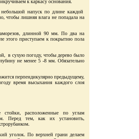
прикручиваем к каркасу основания.
м небольшой напуск по длине каждой
, чтобы лишняя влага не попадала на
аморезов, длинной 90 мм. По два на
ле этого приступаем к покрытию пола
й, в сухую погоду, чтобы дерево было
лубину не менее 5 -8 мм. Обязательно
ожится перпендикулярно предыдущему,
огоду время высыхания каждого слоя
е стойки, расположенные по углам
м. Перед тем, как их установить,
ектрорубанком.
кий уголок. По верхней грани делаем