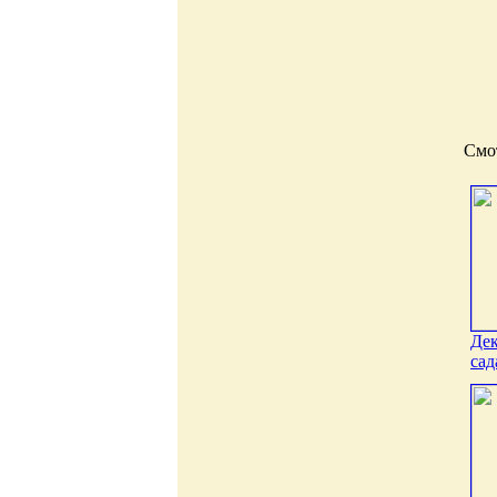
Смот
Дек
сад