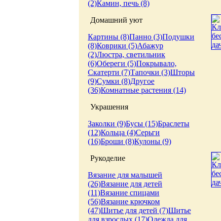
(2)
Камин, печь (8)
Домашний уют
Картины (8)
Панно (3)
Подушки
(8)
Коврики (5)
Абажур
(2)
Люстра, светильник
(6)
Обереги (5)
Покрывало,
Скатерти (7)
Тапочки (3)
Шторы
(9)
Сумки (8)
Другое
(36)
Комнатные растения (14)
Украшения
Заколки (9)
Бусы (15)
Браслеты
(12)
Кольца (4)
Серьги
(16)
Броши (8)
Кулоны (9)
Рукоделие
Вязание для малышей
(26)
Вязание для детей
(11)
Вязание спицами
(56)
Вязание крючком
(47)
Шитье для детей (7)
Шитье
для взрослых (17)
Одежда для