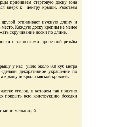
орцы прибиваем стартовую доску (она
ться вверх к центру крыши. Работаем
– другой отпиливает нужную длину и
ое место. Каждую доску крепим не менее
ежать скручивание доски по длине.
оски с элементами прорезной резьбы
крышу у нас ушло около 0.8 куб метра
сделали декоративное украшение по
, а крышу покрыли мягкой кровлей.
частке уголок, в котором так приятно
ько покрыть всю конструкцию беседки
с мини мельницей.