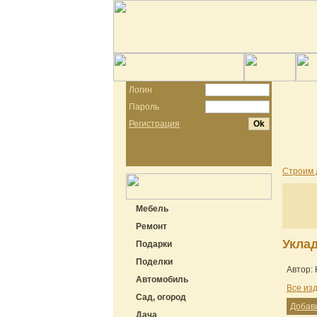
Логин
Пароль
Регистрация
Строим 
Мебель
Ремонт
Укла
Подарки
Поделки
Автор: 
Автомобиль
Все из
Сад, огород
Добав
Дача