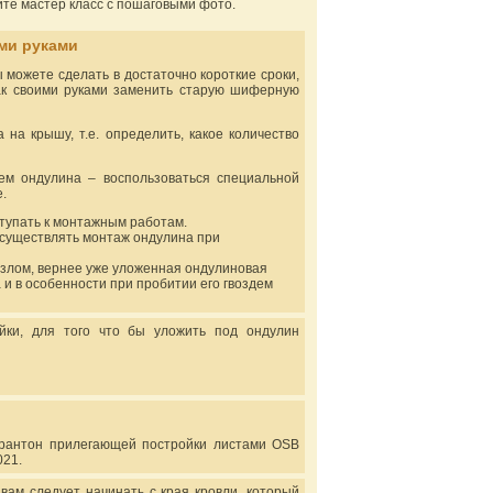
ите мастер класс с пошаговыми фото.
ми руками
 можете сделать в достаточно короткие сроки,
как своими руками заменить старую шиферную
на крышу, т.е. определить, какое количество
ем ондулина – воспользоваться специальной
.
ступать к монтажным работам.
существлять монтаж ондулина при
 излом, вернее уже уложенная ондулиновая
а и в особенности при пробитии его гвоздем
ки, для того что бы уложить под ондулин
франтон прилегающей постройки листами OSB
021.
вам следует начинать с края кровли, который