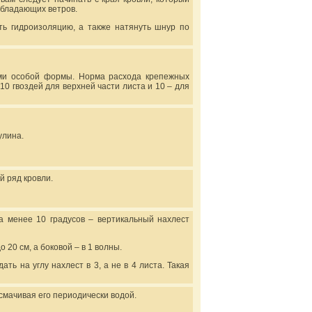
обладающих ветров.
ь гидроизоляцию, а также натянуть шнур по
ми особой формы. Норма расхода крепежных
0 гвоздей для верхней части листа и 10 – для
улина.
й ряд кровли.
та менее 10 градусов – вертикальный нахлест
 20 см, а боковой – в 1 волны.
ть на углу нахлест в 3, а не в 4 листа. Такая
мачивая его периодически водой.