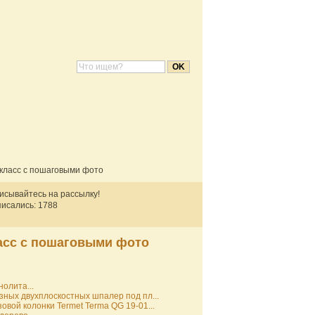
 класс с пошаговыми фото
писывайтесь на рассылку!
исались: 1788
ласс с пошаговыми фото
нолита...
зных двухплоскостных шпалер под пл...
вой колонки Termet Terma QG 19-01...