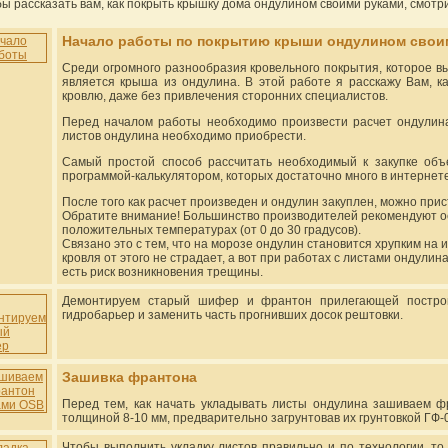
бы рассказать вам, как покрыть крышку дома ондулином своими руками, смотр
Начало работы по покрытию крыши ондулином свои
Среди огромного разнообразия кровельного покрытия, которое вы
является крыша из ондулина. В этой работе я расскажу Вам, 
кровлю, даже без привлечения сторонних специалистов.
Перед началом работы необходимо произвести расчет ондулина 
листов ондулина необходимо приобрести.
Самый простой способ рассчитать необходимый к закупке объ
программой-калькулятором, которых достаточно много в интернете
После того как расчет произведен и ондулин закуплен, можно при
Обратите внимание! Большинство производителей рекомендуют о
положительных температурах (от 0 до 30 градусов).
Связано это с тем, что на морозе ондулин становится хрупким на
кровля от этого не страдает, а вот при работах с листами ондулин
есть риск возникновения трещины.
Демонтируем старый шифер и франтон прилегающей построй
гидробарьер и заменить часть прогнивших досок рештовки.
Зашивка франтона
Перед тем, как начать укладывать листы ондулина зашиваем 
толщиной 8-10 мм, предварительно загрунтовав их грунтовкой ГФ-
Чтобы выполнить укладку листов правильно и по технологии, то 