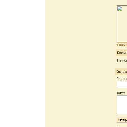
Утепл
Комме
Нет о
Остав
Ваш н
Текст