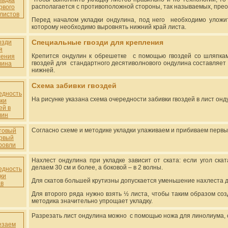
располагается с противоположной стороны, так называемых, пре
Перед началом укладки ондулина, под него необходимо уложит
которому необходимо выровнять нижний край листа.
Специальные гвозди для крепления
Крепится ондулин к обрешетке с помощью гвоздей со шляпка
гвоздей для стандартного десятиволнового ондулина составляет 1
нижней.
Схема забивки гвоздей
На рисунке указана схема очередности забивки гвоздей в лист онд
Согласно схеме и методике укладки улаживаем и прибиваем первы
Нахлест ондулина при укладке зависит от ската: если угол ска
делаем 30 см и более, а боковой – в 2 волны.
Для скатов большей крутизны допускается уменьшение нахлеста до
Для второго ряда нужно взять ½ листа, чтобы таким образом созда
методика значительно упрощает укладку.
Разрезать лист ондулина можно с помощью ножа для линолиума, с