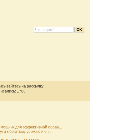
писывайтесь на рассылку!
исались: 1788
мощник для эффективной обраб...
ти к богатому урожаю и оп...