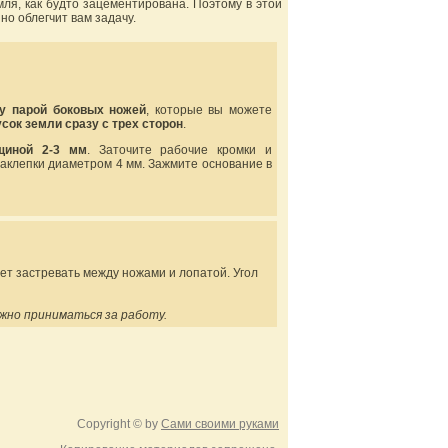
мля, как будто зацементирована. Поэтому в этой
о облегчит вам задачу.
у парой боковых ножей
, которые вы можете
сок земли сразу с трех сторон
.
щиной 2-3 мм
. Заточите рабочие кромки и
заклепки диаметром 4 мм. Зажмите основание в
удет застревать между ножами и лопатой. Угол
жно приниматься за работу.
Copyright © by
Сами своими руками