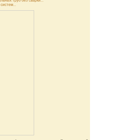
ьных труб без сварки...
систем...