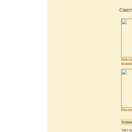
Смот
Красн
выра
Как п
Комме
Нет о