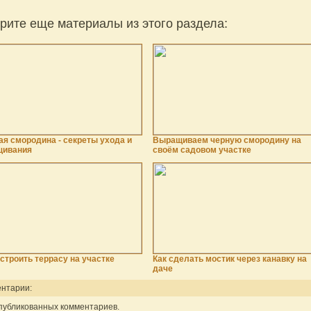
рите еще материалы из этого раздела:
ая смородина - секреты ухода и
Выращиваем черную смородину на
щивания
своём садовом участке
остроить террасу на участке
Как сделать мостик через канавку на
даче
нтарии:
публикованных комментариев.