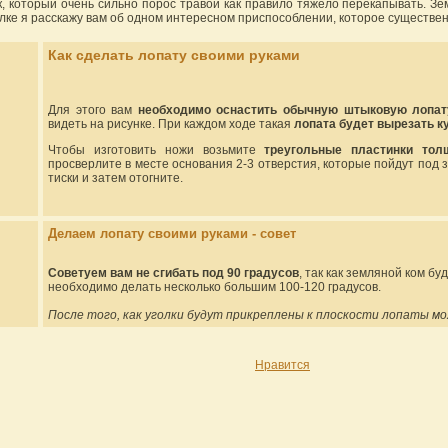
к, который очень сильно порос травой как правило тяжело перекапывать. Зе
лке я расскажу вам об одном интересном приспособлении, которое существенн
Как сделать лопату своими руками
Для этого вам
необходимо оснастить обычную штыковую лопат
видеть на рисунке. При каждом ходе такая
лопата будет вырезать ку
Чтобы изготовить ножи возьмите
треугольные пластинки тол
просверлите в месте основания 2-3 отверстия, которые пойдут под 
тиски и затем отогните.
Делаем лопату своими руками - совет
Советуем вам не сгибать под 90 градусов
, так как земляной ком б
необходимо делать несколько большим 100-120 градусов.
После того, как уголки будут прикреплены к плоскости лопаты мо
Нравится