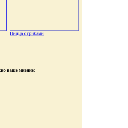
Пицца с грибами
жно ваше мнение
: