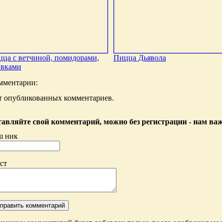
ца с ветчиной, помидорами,
Пицца Дьявола
ивками
мментарии:
т опубликованных комментариев.
авляйте свой комментарий, можно без регистрации - нам ва
ш ник
ст