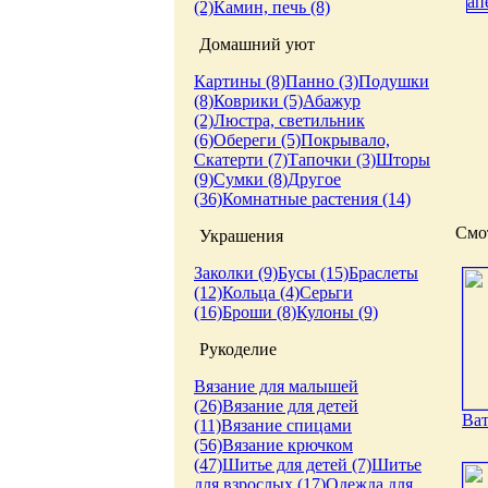
(2)
Камин, печь (8)
Домашний уют
Картины (8)
Панно (3)
Подушки
(8)
Коврики (5)
Абажур
(2)
Люстра, светильник
(6)
Обереги (5)
Покрывало,
Скатерти (7)
Тапочки (3)
Шторы
(9)
Сумки (8)
Другое
(36)
Комнатные растения (14)
Смот
Украшения
Заколки (9)
Бусы (15)
Браслеты
(12)
Кольца (4)
Серьги
(16)
Броши (8)
Кулоны (9)
Рукоделие
Вязание для малышей
(26)
Вязание для детей
Ват
(11)
Вязание спицами
(56)
Вязание крючком
(47)
Шитье для детей (7)
Шитье
для взрослых (17)
Одежда для