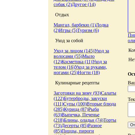
собак (2)
Другое (14)
Отдых
Мангал, барбекю (1)
Лодка
(2)
Игры (5)
Туризм (6)
Пиц
ол
Уход за собой
Ко
Уход за лицом (145)
Уход за
волосами (55)
Мыло
Не
(12)
Косметика (11)
Уход за
телом (16)
Уход за руками,
ногами (25)
Ногти (18)
Ост
Ва
Кулинарные рецепты
Заготовки на зиму (93)
Салаты
(122)
Бутерброды, закуски
Тек
(111)
Супы (100)
Вторые блюда
(285)
Курица (87)
Рыба
(63)
Выпечка, Печенье
(218)
Блины, оладьи (74)
Торты
(73)
Десерты (85)
Разное
(85)
Пиццы, пироги