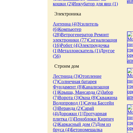
кошки (2)
Инкубатор для яиц (1)
Электроника
Антенна (4)
Усилитель
(6)
Компьютер
(28)
Ветрогенератор
Ремонт
электроники (77)
Сигнализация
(16)
Робот (4)
Электроудочка
(1)
Металлоискатель (1)
Другое
(56)
Строим дом
Лестница (3)
Отопление
(7)
Солнечная батарея
Фундамент (8)
Канализация
(1)
Крыша, Мансарда (2)
Забор
(7)
Ворота (3)
Окна (8)
Скважина
Водопровод (1)
Сауна
Бассейн
(3)
Веранда (2)
Сарай
(4)
Дорожки (1)
Тротуарная
плитка (1)
Пеноблоки
Кирпич
(2)
Каркасный дом (7)
Дом из
бруса (4)
Бетономешалка