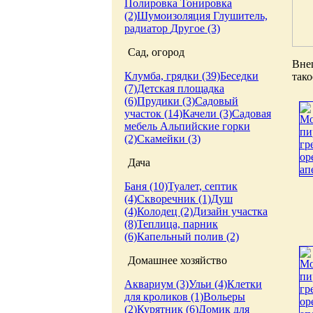
Полировка
Тонировка
(2)
Шумоизоляция
Глушитель,
радиатор
Другое (3)
Сад, огород
Внеш
Клумба, грядки (39)
Беседки
тако
(7)
Детская площадка
(6)
Прудики (3)
Садовый
участок (14)
Качели (3)
Садовая
мебель
Альпийские горки
(2)
Скамейки (3)
Дача
Баня (10)
Туалет, септик
(4)
Скворечник (1)
Душ
(4)
Колодец (2)
Дизайн участка
(8)
Теплица, парник
(6)
Капельный полив (2)
Домашнее хозяйство
Аквариум (3)
Ульи (4)
Клетки
для кроликов (1)
Вольеры
(2)
Курятник (6)
Домик для