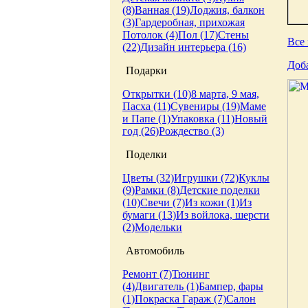
(8)
Ванная (19)
Лоджия, балкон
(3)
Гардеробная, прихожая
Потолок (4)
Пол (17)
Стены
Все 
(22)
Дизайн интерьера (16)
Доб
Подарки
Открытки (10)
8 марта, 9 мая,
Пасха (11)
Сувениры (19)
Маме
и Папе (1)
Упаковка (11)
Новый
год (26)
Рождество (3)
Поделки
Цветы (32)
Игрушки (72)
Куклы
(9)
Рамки (8)
Детские поделки
(10)
Свечи (7)
Из кожи (1)
Из
бумаги (13)
Из войлока, шерсти
(2)
Модельки
Автомобиль
Ремонт (7)
Тюнинг
(4)
Двигатель (1)
Бампер, фары
(1)
Покраска
Гараж (7)
Салон