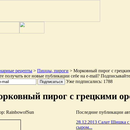
нарные рецепты
>
Пиццы, пироги
> Морковный пирог с грецки
те получать все новые публикации себе на e-mail? Подписывайте
Уже подписались: 1788
рковный пирог с грецкими ор
ор: RainbowofSun
Последние публикации ав
28.12.2013 Салат Шишка с
сыром...