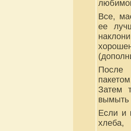
любимог
Все, ма
ее луч
наклони
хорош
(дополн
После 
пакетом
Затем 
вымыть 
Если и 
хлеба,