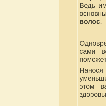
Ведь им
основ
волос
.
Одновр
сами в
поможет
Нанося
уменьши
этом в
здоровы