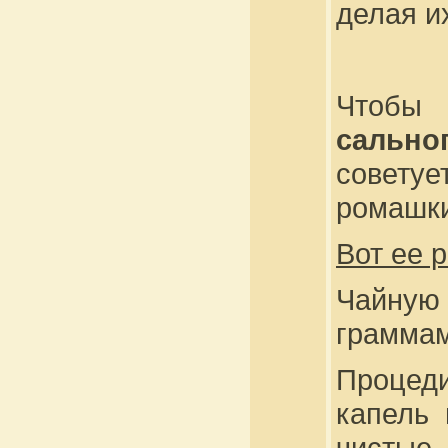
делая и
Чтоб
сально
советуе
ромашки
Вот ее 
Чайную
граммам
Процеди
капель 
чистые 