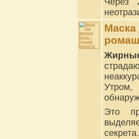
Через 
неотраз
Маска
ромаш
Жирны
страдаю
неакку
Утром,
обнаруж
Это пр
выделяе
секрета