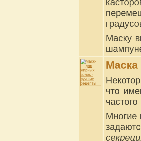
кастор
перемеш
градусов
Маску в
шампун
Маска
Некотор
что име
частого
Многие 
задают
секрец