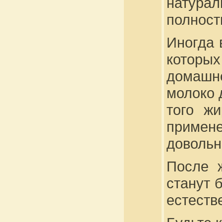
натурал
полност
Иногда 
которы
домашн
молоко 
того ж
примен
довольн
После 
станут 
естеств