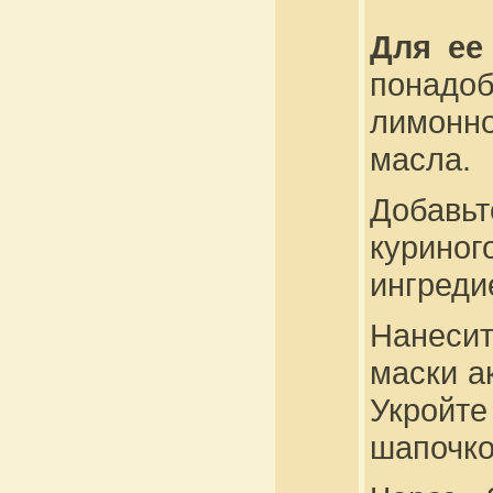
Для ее
понадо
лимонн
масла.
Добавь
куриног
ингреди
Нанеси
маски а
Укройт
шапочко