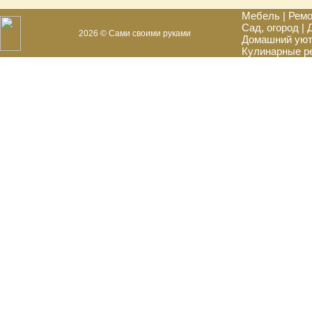
Мебель
|
Ремо
Сад, огород
|
2026 © Сами своими руками
Домашний ую
Кулинарные р