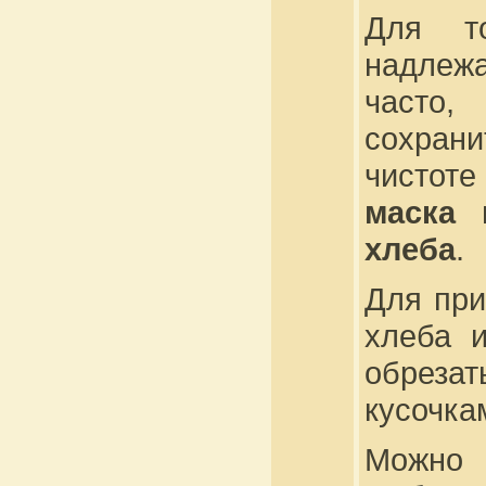
Для т
надлежа
часто,
сохрани
чистоте
маска 
хлеба
.
Для при
хлеба и
обреза
кусочка
Можно 