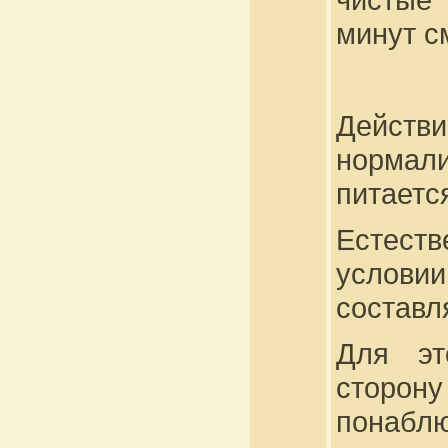
минут с
Действи
нормали
питаетс
Естест
условии
составл
Для эт
сторон
понаблю