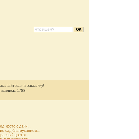
писывайтесь на рассылку!
исались: 1788
д, фото с дачи...
е сад благоуханием...
расный цветок...