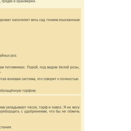
 грядки и оранжереи.
аромат наполняет весь сад тонким изысканным
айных роз.
ам питомниках. Порой, под видом белой розы,
.
тая коневая система, что говорит о полностью
 обогащённую торфом.
яму укладывают песок, торф и навоз. Я не могу
переборщить с удобрениями, что бы не обжечь
стения.