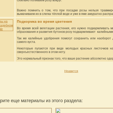
Обильно поливаем розу вокруг.
Важно помнить о том, что при посадке розы нельзя травмиро
вымачиваем их в слегка тёплой воде и уже в яме аккуратно распр
Подкормка во время цветения
Во время всей вегетации растения, его нужно подкармливать 
образования и развития бутонов розу подкармливают калийным
Так же калийные удобрения помогут сохранить или наоборот 
самого куста.
Некоторые пугаются при виде молодых красных листочков на 
сверхъестественного в этом нету.
Это нормальный признак того, что ваше растение абсолютно здо
Нравится
рите еще материалы из этого раздела: