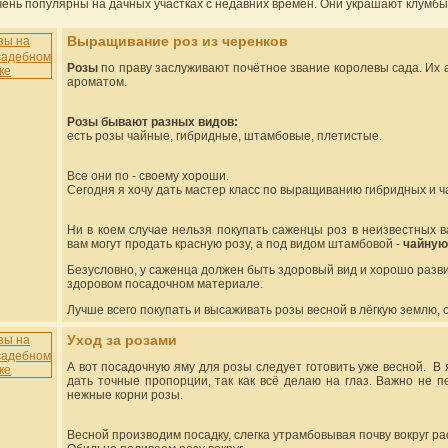
чень популярны на дачных участках с недавних времён. Они украшают клумбы,
Выращивание роз из черенков
Розы
по праву заслуживают почётное звание королевы сада. Их 
ароматом.
Розы бывают разных видов:
есть розы чайные, гибридные, штамбовые, плетистые.
Все они по - своему хороши.
Сегодня я хочу дать мастер класс по выращиванию гибридных и ч
Ни в коем случае нельзя покупать саженцы роз в неизвестных в
вам могут продать красную розу, а под видом штамбовой -
чайную
Безусловно, у саженца должен быть здоровый вид и хорошо разви
здоровом посадочном материале.
Лучше всего покупать и высаживать розы весной в лёгкую землю,
Уход за розами
А вот посадочную яму для розы следует готовить уже весной. В 
дать точные пропорции, так как всё делаю на глаз. Важно не 
нежные корни розы.
Весной производим посадку, слегка утрамбовывая почву вокруг ра