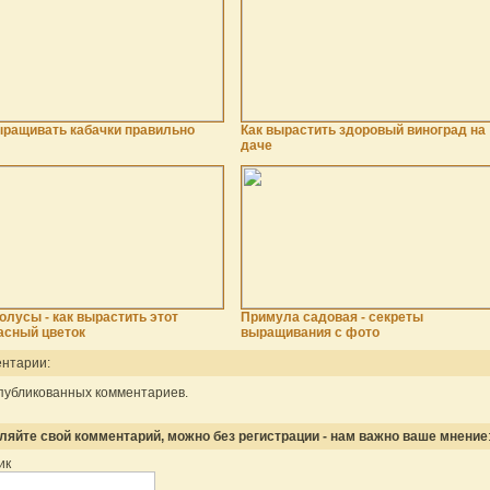
ыращивать кабачки правильно
Как вырастить здоровый виноград на
даче
олусы - как вырастить этот
Примула садовая - секреты
асный цветок
выращивания с фото
нтарии:
публикованных комментариев.
ляйте свой комментарий, можно без регистрации - нам важно ваше мнение
ик