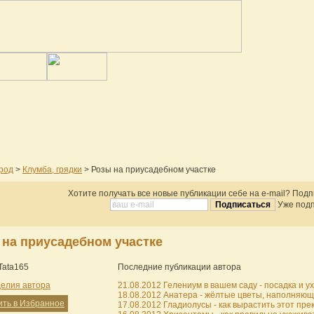
ород
>
Клумба, грядки
> Розы на приусадебном участке
Хотите получать все новые публикации себе на e-mail? Под
Уже подп
 на приусадебном участке
Tata165
Последние публикации автора
делия автора
21.08.2012 Гелениум в вашем саду - посадка и ухо
18.08.2012 Анатера - жёлтые цветы, наполняющи
ить в Избранное
17.08.2012 Гладиолусы - как вырастить этот прек