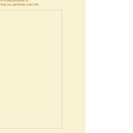
ь и выращивать...
од на дачном участке....