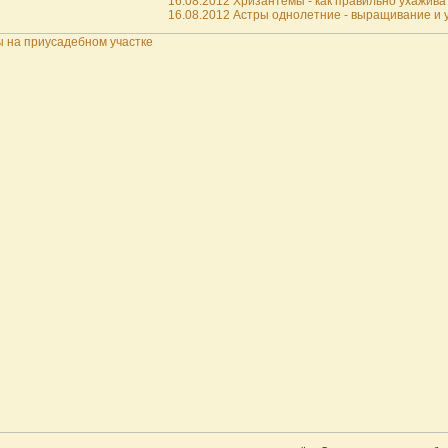
16.08.2012 Хризантемы - как правильно ухаживат
16.08.2012 Астры однолетние - выращивание и ух