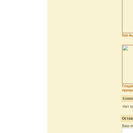
Как в
Глади
прекр
Комме
Нет о
Остав
Ваш н