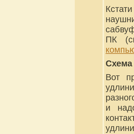
Кстати
науш
сабву
ПК (с
компью
Схема
Вот п
удлин
разного
и над
конта
удлини