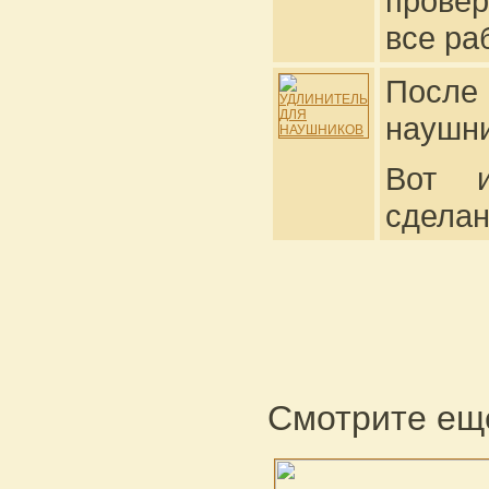
прове
все ра
После
наушни
Вот и
сделан
Смотрите еще