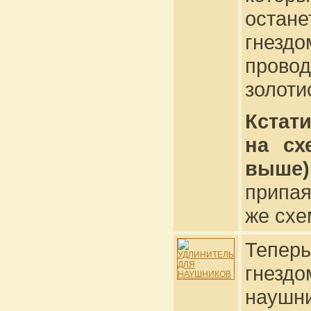
остан
гнездо
провод
золоти
Кстати
на сх
выше)
припая
же схе
Тепер
гнездо
наушн