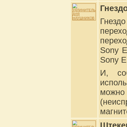
Гнезд
Гнезд
перехо
перехо
Sony E
Sony E
И, со
испол
можн
(неис
магнит
Штеке