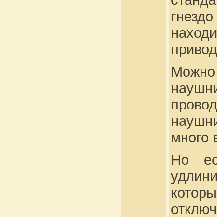
гнезд
наход
привод
Можно
наушн
прово
наушн
много 
Но ес
удлин
которы
отключ