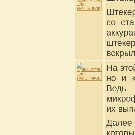
Штекер
со ст
аккур
штекер
вскрыл
На это
но и 
Ведь 
микроф
их вып
Далее
котор