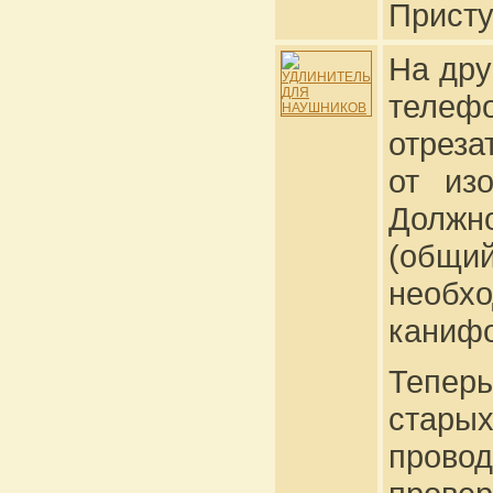
Присту
На дру
телеф
отреза
от из
Должн
(общ
необх
канифо
Тепер
старых
прово