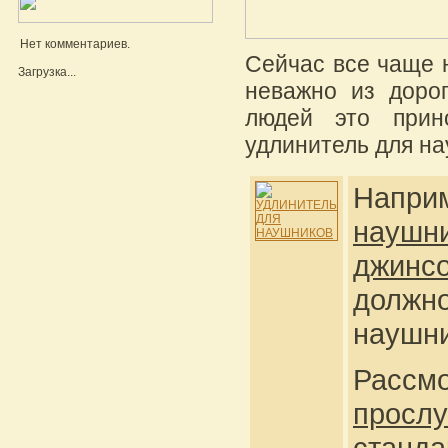
Нет комментариев.
Сейчас все чаще 
Загрузка...
неважно из доро
людей это прин
удлинитель для на
Наприм
наушн
джинс
должн
наушни
Рассм
просл
станда