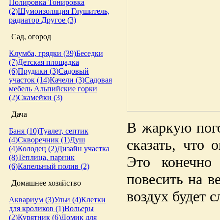
Полировка
Тонировка
(2)
Шумоизоляция
Глушитель,
радиатор
Другое (3)
Сад, огород
Клумба, грядки (39)
Беседки
(7)
Детская площадка
(6)
Прудики (3)
Садовый
участок (14)
Качели (3)
Садовая
мебель
Альпийские горки
(2)
Скамейки (3)
Дача
В жаркую пого
Баня (10)
Туалет, септик
(4)
Скворечник (1)
Душ
сказать, что 
(4)
Колодец (2)
Дизайн участка
(8)
Теплица, парник
Это конечно
(6)
Капельный полив (2)
повесить на в
Домашнее хозяйство
воздух будет 
Аквариум (3)
Ульи (4)
Клетки
для кроликов (1)
Вольеры
(2)
Курятник (6)
Домик для