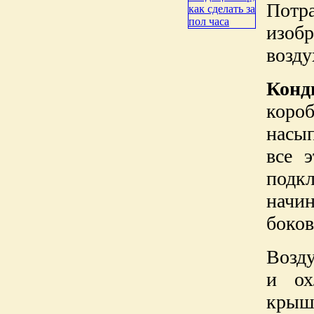
Потр
изоб
возду
Конд
коро
насып
все 
подк
начи
боков
Возду
и ох
крышк