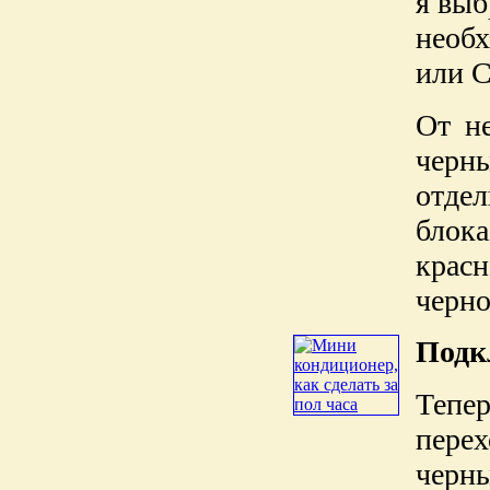
я выб
необ
или 
От н
черн
отде
блок
крас
черно
Подк
Тепе
пере
черны