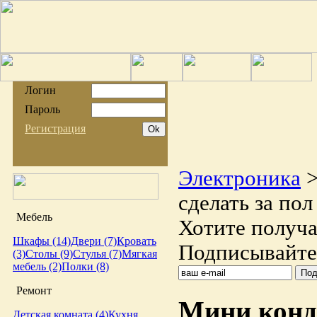
Логин
Пароль
Регистрация
Электроника
сделать за пол
Мебель
Хотите получа
Шкафы (14)
Двери (7)
Кровать
Подписывайтес
(3)
Столы (9)
Стулья (7)
Мягкая
мебель (2)
Полки (8)
Ремонт
Мини конди
Детская комната (4)
Кухня