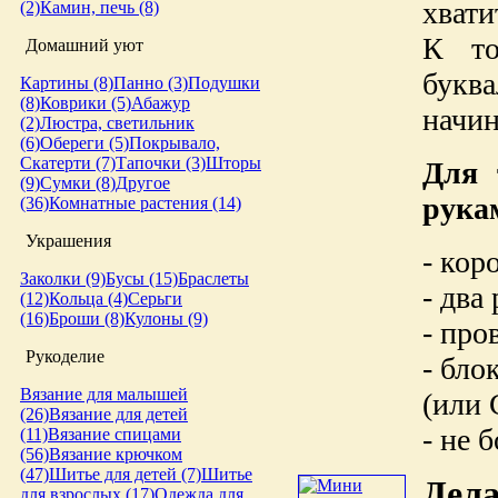
хвати
(2)
Камин, печь (8)
К то
Домашний уют
буква
Картины (8)
Панно (3)
Подушки
(8)
Коврики (5)
Абажур
начи
(2)
Люстра, светильник
(6)
Обереги (5)
Покрывало,
Скатерти (7)
Тапочки (3)
Шторы
Для 
(9)
Сумки (8)
Другое
рука
(36)
Комнатные растения (14)
Украшения
- кор
Заколки (9)
Бусы (15)
Браслеты
- два
(12)
Кольца (4)
Серьги
(16)
Броши (8)
Кулоны (9)
- про
Рукоделие
- бло
Вязание для малышей
(или
(26)
Вязание для детей
- не 
(11)
Вязание спицами
(56)
Вязание крючком
(47)
Шитье для детей (7)
Шитье
Дела
для взрослых (17)
Одежда для