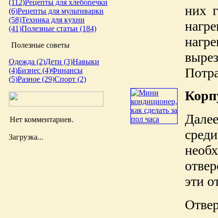
(112)
Рецепты для хлебопечки
них 
(6)
Рецепты для мультиварки
(58)
Техника для кухни
нагре
(41)
Полезные статьи (184)
нагр
Полезные советы
выре
Одежда (2)
Дети (3)
Навыки
Потра
(4)
Бизнес (4)
Финансы
(5)
Разное (29)
Спорт (2)
Корп
Дале
Нет комментариев.
сред
Загрузка...
необх
отве
эти о
Отве