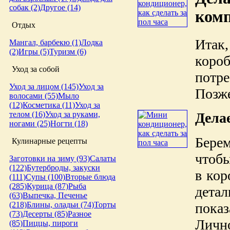
собак (2)
Другое (14)
комп
Отдых
Итак,
Мангал, барбекю (1)
Лодка
(2)
Игры (5)
Туризм (6)
короб
Уход за собой
потре
Уход за лицом (145)
Уход за
Позже
волосами (55)
Мыло
(12)
Косметика (11)
Уход за
Дела
телом (16)
Уход за руками,
ногами (25)
Ногти (18)
Бере
Кулинарные рецепты
чтобы
Заготовки на зиму (93)
Салаты
(122)
Бутерброды, закуски
в кор
(111)
Супы (100)
Вторые блюда
(285)
Курица (87)
Рыба
дета
(63)
Выпечка, Печенье
показ
(218)
Блины, оладьи (74)
Торты
(73)
Десерты (85)
Разное
Лично
(85)
Пиццы, пироги