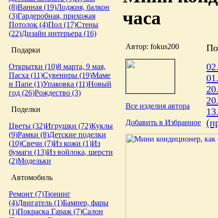
(8)
Ванная (19)
Лоджия, балкон
часа
(3)
Гардеробная, прихожая
Потолок (4)
Пол (17)
Стены
(22)
Дизайн интерьера (16)
Автор: fokus200
По
Подарки
02
Открытки (10)
8 марта, 9 мая,
Пасха (11)
Сувениры (19)
Маме
01
и Папе (1)
Упаковка (11)
Новый
20
год (26)
Рождество (3)
20
Все изделия автора
Поделки
13
(п
Добавить в Избранное
Цветы (32)
Игрушки (72)
Куклы
(9)
Рамки (8)
Детские поделки
(10)
Свечи (7)
Из кожи (1)
Из
бумаги (13)
Из войлока, шерсти
(2)
Модельки
Автомобиль
Ремонт (7)
Тюнинг
(4)
Двигатель (1)
Бампер, фары
(1)
Покраска
Гараж (7)
Салон