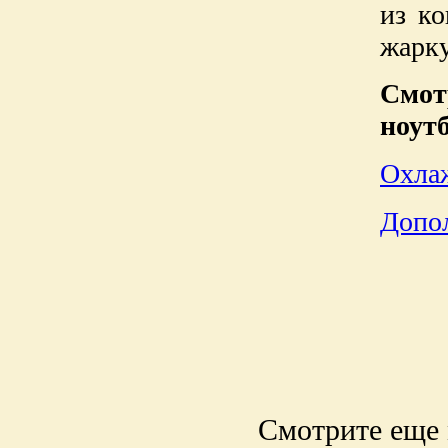
из ко
жарку
Смот
ноутб
Охлаж
Допол
Смотрите еще 