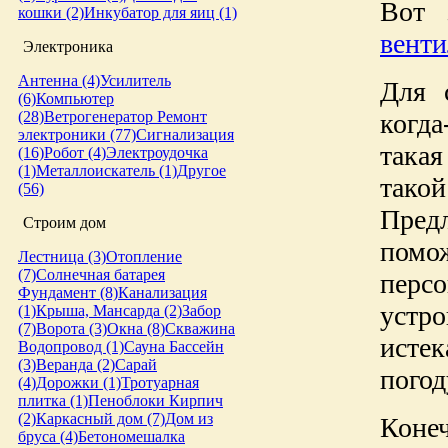
Вот 
кошки (2)
Инкубатор для яиц (1)
венти
Электроника
Антенна (4)
Усилитель
Для 
(6)
Компьютер
когд
(28)
Ветрогенератор
Ремонт
электроники (77)
Сигнализация
такая
(16)
Робот (4)
Электроудочка
(1)
Металлоискатель (1)
Другое
тако
(56)
Пред
Строим дом
пом
Лестница (3)
Отопление
(7)
Солнечная батарея
перс
Фундамент (8)
Канализация
устро
(1)
Крыша, Мансарда (2)
Забор
(7)
Ворота (3)
Окна (8)
Скважина
исте
Водопровод (1)
Сауна
Бассейн
(3)
Веранда (2)
Сарай
погод
(4)
Дорожки (1)
Тротуарная
плитка (1)
Пеноблоки
Кирпич
(2)
Каркасный дом (7)
Дом из
Коне
бруса (4)
Бетономешалка