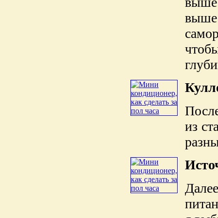
выше
выше
самор
чтобы
глуби
Кулл
После
из ст
разны
Исто
Дале
питан