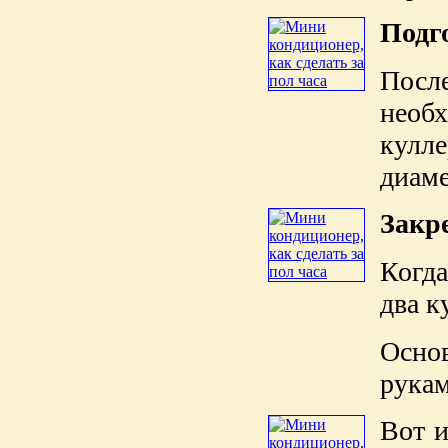
Подг
Посл
необ
кулле
диаме
Закр
Когда
два к
Осно
рукам
Вот и