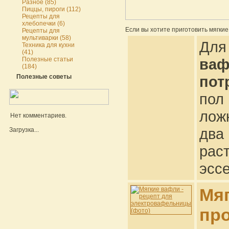
Разное (85)
Пиццы, пироги (112)
Рецепты для
хлебопечки (6)
Если вы хотите приготовить мягки
Рецепты для
мультиварки (58)
Для
Техника для кухни
(41)
Полезные статьи
ва
(184)
Полезные советы
пот
пол
лож
Нет комментариев.
два
Загрузка...
рас
эсс
Мяг
пр