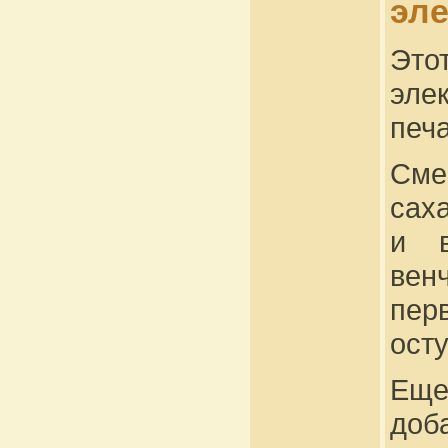
эл
Эт
эле
печа
Сме
сах
и в
вен
пер
осту
Еще
доб