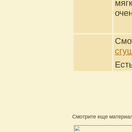
мяг
очен
Смо
сгу
Ест
Смотрите еще материал