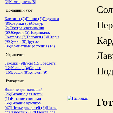
(2)
Камин, печь (8)
Сол
Домашний уют
Картины (8)
Панно (3)
Подушки
Пер
(8)
Коврики (5)
Абажур
(2)
Люстра, светильник
(6)
Обереги (5)
Покрывало,
Кар
Скатерти (7)
Тапочки (3)
Шторы
(9)
Сумки (8)
Другое
(36)
Комнатные растения (14)
Лав
Украшения
Заколки (9)
Бусы (15)
Браслеты
Под
(12)
Кольца (4)
Серьги
(16)
Броши (8)
Кулоны (9)
Рукоделие
Вязание для малышей
(26)
Вязание для детей
Гот
(11)
Вязание спицами
(56)
Вязание крючком
(47)
Шитье для детей (7)
Шитье
для взрослых (17)
Одежда для