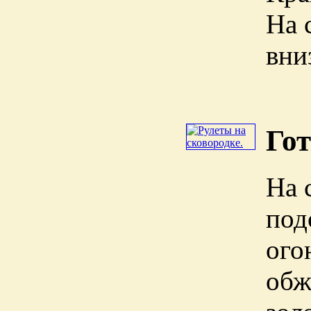
На 
вни
Го
На 
под
ого
обж