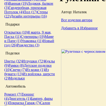
(8)
Ванная (19)
Лоджия, балкон
(3)
Гардеробная, прихожая
Автор: Наталик
Потолок (4)
Пол (17)
Стены
(22)
Дизайн интерьера (16)
Все изделия автора
Подарки
Добавить в Избранное
Открытки (10)
8 марта, 9 мая,
Пасха (11)
Сувениры (19)
Маме
и Папе (1)
Упаковка (11)
Новый
год (26)
Рождество (3)
Поделки
Цветы (32)
Игрушки (72)
Куклы
(9)
Рамки (8)
Детские поделки
(10)
Свечи (7)
Из кожи (1)
Из
бумаги (13)
Из войлока, шерсти
(2)
Модельки
Автомобиль
Ремонт (7)
Тюнинг
(4)
Двигатель (1)
Бампер, фары
(1)
Покраска
Гараж (7)
Салон