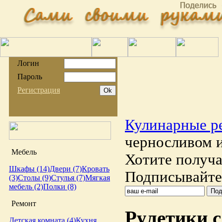
Логин
Пароль
Регистрация
Кулинарные р
черносливом 
Мебель
Хотите получа
Шкафы (14)
Двери (7)
Кровать
Подписывайтес
(3)
Столы (9)
Стулья (7)
Мягкая
мебель (2)
Полки (8)
Ремонт
Рулетики с
Детская комната (4)
Кухня