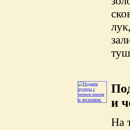
зол
ско
лук
зал
туш
По
и ч
На 