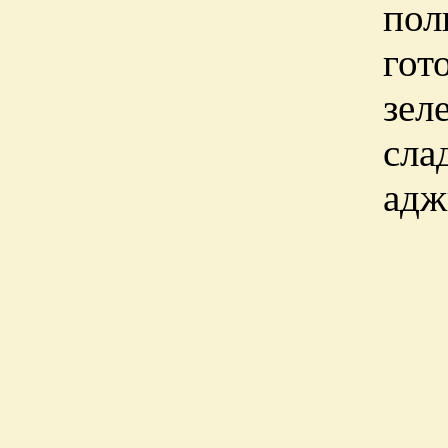
пол
гот
зел
сла
адж