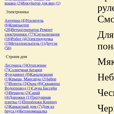
кошки (2)
Инкубатор для яиц (1)
рул
Электроника
Смо
Антенна (4)
Усилитель
(6)
Компьютер
(28)
Ветрогенератор
Ремонт
Для
электроники (77)
Сигнализация
(16)
Робот (4)
Электроудочка
пон
(1)
Металлоискатель (1)
Другое
(56)
Строим дом
Мяк
Лестница (3)
Отопление
(7)
Солнечная батарея
Неб
Фундамент (8)
Канализация
(1)
Крыша, Мансарда (2)
Забор
(7)
Ворота (3)
Окна (8)
Скважина
Водопровод (1)
Сауна
Бассейн
Чес
(3)
Веранда (2)
Сарай
(4)
Дорожки (1)
Тротуарная
плитка (1)
Пеноблоки
Кирпич
Чер
(2)
Каркасный дом (7)
Дом из
бруса (4)
Бетономешалка