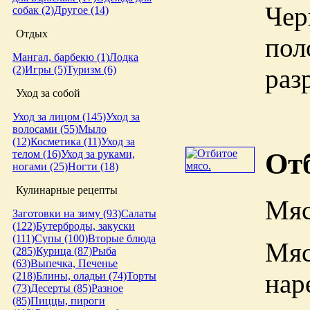
Чер
собак (2)
Другое (14)
Отдых
пол
Мангал, барбекю (1)
Лодка
раз
(2)
Игры (5)
Туризм (6)
Уход за собой
Уход за лицом (145)
Уход за
волосами (55)
Мыло
(12)
Косметика (11)
Уход за
От
телом (16)
Уход за руками,
ногами (25)
Ногти (18)
Кулинарные рецепты
Мяс
Заготовки на зиму (93)
Салаты
(122)
Бутерброды, закуски
(111)
Супы (100)
Вторые блюда
Мяс
(285)
Курица (87)
Рыба
(63)
Выпечка, Печенье
нар
(218)
Блины, оладьи (74)
Торты
(73)
Десерты (85)
Разное
(85)
Пиццы, пироги