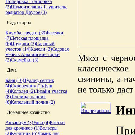
Полировка
Тонировка
(2)
Шумоизоляция
Глушитель,
радиатор
Другое (3)
Сад, огород
Клумба, грядки (39)
Беседки
(7)
Детская площадка
(6)
Прудики (3)
Садовый
участок (14)
Качели (3)
Садовая
мебель
Альпийские горки
Мясо с черно
(2)
Скамейки (3)
классическо
Дача
свинины, а на
Баня (10)
Туалет, септик
(4)
Скворечник (1)
Душ
не только даст
(4)
Колодец (2)
Дизайн участка
(8)
Теплица, парник
(6)
Капельный полив (2)
Ин
Домашнее хозяйство
Аквариум (3)
Ульи (4)
Клетки
При
для кроликов (1)
Вольеры
(2)
Курятник (6)
Домик для