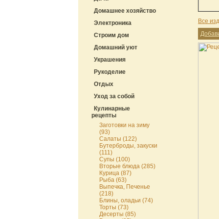
Домашнее хозяйство
Все из
Электроника
Добав
Строим дом
Домашний уют
Украшения
Рукоделие
Отдых
Уход за собой
Кулинарные
рецепты
Заготовки на зиму
(93)
Салаты (122)
Бутерброды, закуски
(111)
Супы (100)
Вторые блюда (285)
Курица (87)
Рыба (63)
Выпечка, Печенье
(218)
Блины, оладьи (74)
Торты (73)
Десерты (85)