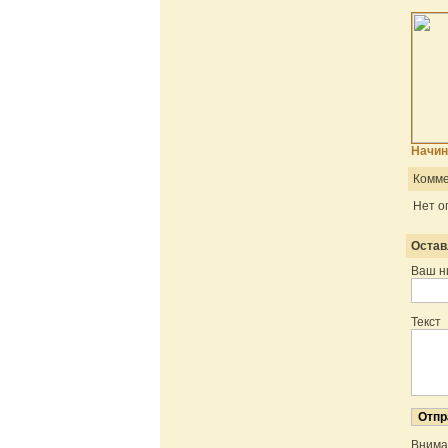
Начин
Комме
Нет о
Остав
Ваш н
Текст
Внима