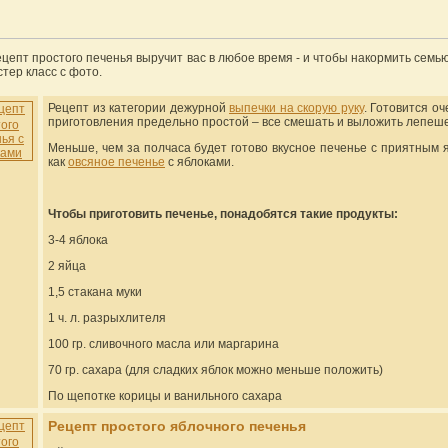
ецепт простого печенья выручит вас в любое время - и чтобы накормить семь
стер класс с фото.
Рецепт из категории дежурной
выпечки на скорую руку
. Готовится о
приготовления предельно простой – все смешать и выложить лепешеч
Меньше, чем за полчаса будет готово вкусное печенье с приятным 
как
овсяное печенье
с яблоками.
Чтобы приготовить печенье, понадобятся такие продукты:
3-4 яблока
2 яйца
1,5 стакана муки
1 ч. л. разрыхлителя
100 гр. сливочного масла или маргарина
70 гр. сахара (для сладких яблок можно меньше положить)
По щепотке корицы и ванильного сахара
Рецепт простого яблочного печенья