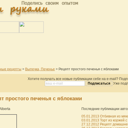
ные рецепты
>
Выпечка, Печенье
> Рецепт простого печенья с яблоками
Хотите получать все новые публикации себе на e-mail? Под
Уже подп
пт простого печенья с яблоками
Alberta
Последние публикации авто
05.01.2013 Отбивная из мяко
03.01.2013 Торт из коржей с
27.12.2012 Рецепт домашнег