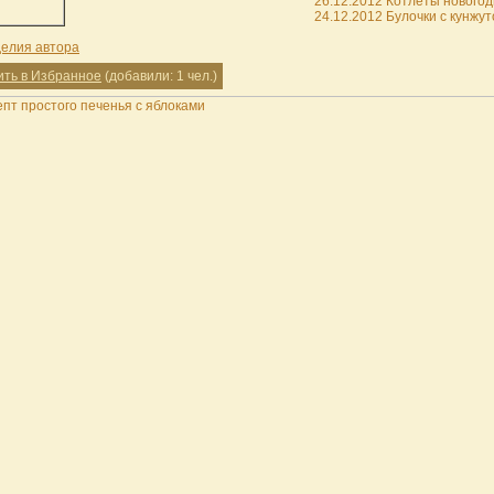
26.12.2012 Котлеты нового
24.12.2012 Булочки с кунжу
делия автора
ить в Избранное
(добавили: 1 чел.)