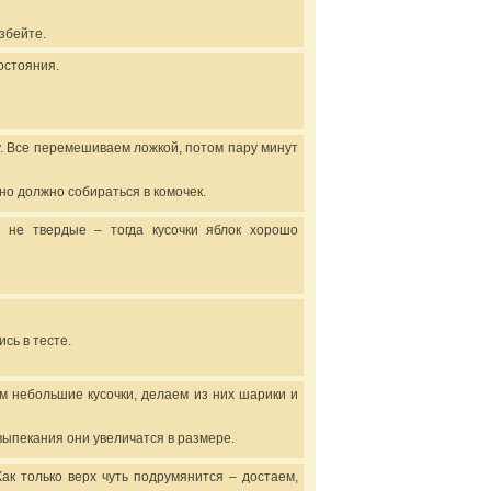
взбейте.
остояния.
. Все перемешиваем ложкой, потом пару минут
 но должно собираться в комочек.
и не твердые – тогда кусочки яблок хорошо
сь в тесте.
м небольшие кусочки, делаем из них шарики и
выпекания они увеличатся в размере.
ак только верх чуть подрумянится – достаем,