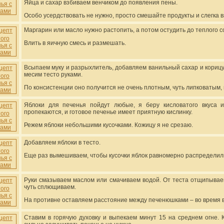
Яйца и сахар взбиваем венчиком до появления пены.
Особо усердствовать не нужно, просто смешайте продукты и слегка 
Маргарин или масло нужно растопить, а потом остудить до теплого с
Влить в яичную смесь и размешать.
Всыпаем муку и разрыхлитель, добавляем ванильный сахар и корицу
месим тесто руками.
По консистенции оно получится не очень плотным, чуть липковатым,
Яблоки для печенья пойдут любые, я беру кисловатого вкуса 
пропекаются, и готовое печенье имеет приятную кислинку.
Режем яблоки небольшими кусочками. Кожицу я не срезаю.
Добавляем яблоки в тесто.
Еще раз вымешиваем, чтобы кусочки яблок равномерно распределили
Руки смазываем маслом или смачиваем водой. От теста отщипывае
чуть сплющиваем.
На противне оставляем расстояние между печенюшками – во время 
Ставим в горячую духовку и выпекаем минут 15 на среднем огне. К