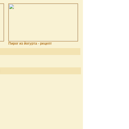
Пирог из йогурта - рецепт
: