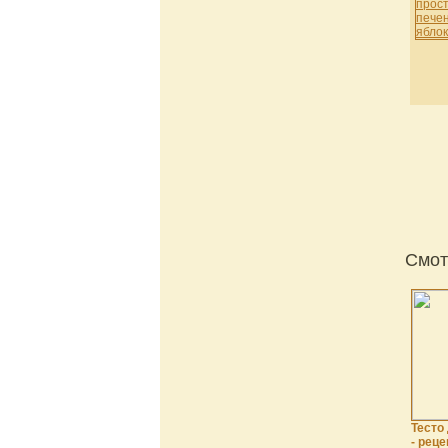
Смот
Тесто
- реце