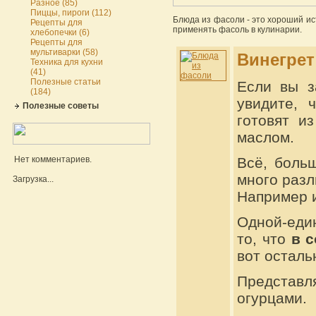
Разное (85)
Пиццы, пироги (112)
Блюда из фасоли - это хороший ис
Рецепты для
применять фасоль в кулинарии.
хлебопечки (6)
Рецепты для
мультиварки (58)
Винегрет
Техника для кухни
(41)
Полезные статьи
Если вы з
(184)
увидите, 
Полезные советы
готовят и
маслом.
Нет комментариев.
Всё, боль
много разл
Загрузка...
Например 
Одной-еди
то, что
в с
вот осталь
Представ
огурцами.