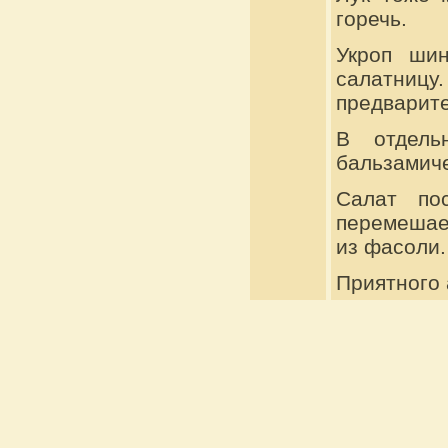
горечь.
Укроп шин
салатниц
предварите
В отдель
бальзамиче
Салат по
перемешаем
из фасоли.
Приятного 