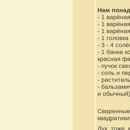
Нам понад
- 1 варёна
- 1 варёна
- 1 варёна
- 1 головка
- 3 - 4 сол
- 1 банка 
красная фа
- пучок све
- соль и пе
- растител
- бальзами
и обычный)
Сваренные
квадратики
Лук тоже 