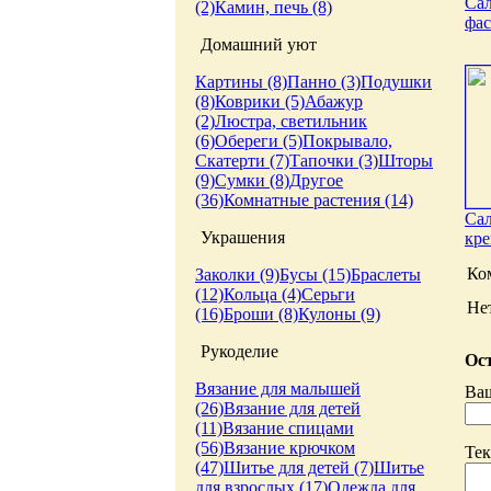
Сал
(2)
Камин, печь (8)
фа
Домашний уют
Картины (8)
Панно (3)
Подушки
(8)
Коврики (5)
Абажур
(2)
Люстра, светильник
(6)
Обереги (5)
Покрывало,
Скатерти (7)
Тапочки (3)
Шторы
(9)
Сумки (8)
Другое
(36)
Комнатные растения (14)
Сал
Украшения
кре
Ко
Заколки (9)
Бусы (15)
Браслеты
(12)
Кольца (4)
Серьги
Не
(16)
Броши (8)
Кулоны (9)
Рукоделие
Ост
Вязание для малышей
Ва
(26)
Вязание для детей
(11)
Вязание спицами
(56)
Вязание крючком
Тек
(47)
Шитье для детей (7)
Шитье
для взрослых (17)
Одежда для