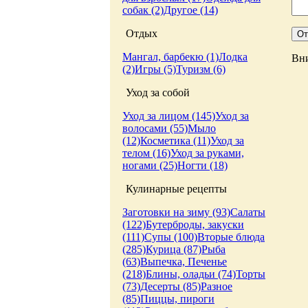
собак (2)
Другое (14)
Отдых
Мангал, барбекю (1)
Лодка
Вни
(2)
Игры (5)
Туризм (6)
Уход за собой
Уход за лицом (145)
Уход за
волосами (55)
Мыло
(12)
Косметика (11)
Уход за
телом (16)
Уход за руками,
ногами (25)
Ногти (18)
Кулинарные рецепты
Заготовки на зиму (93)
Салаты
(122)
Бутерброды, закуски
(111)
Супы (100)
Вторые блюда
(285)
Курица (87)
Рыба
(63)
Выпечка, Печенье
(218)
Блины, оладьи (74)
Торты
(73)
Десерты (85)
Разное
(85)
Пиццы, пироги