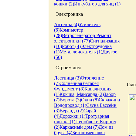
кошки (2)
Инкубатор для яиц (1)
Электроника
Антенна (4)
Усилитель
(6)
Компьютер
(28)
Ветрогенератор
Ремонт
электроники (77)
Сигнализация
(16)
Робот (4)
Электроудочка
(1)
Металлоискатель (1)
Другое
(56)
Строим дом
Лестница (3)
Отопление
(7)
Солнечная батарея
Смот
Фундамент (8)
Канализация
(1)
Крыша, Мансарда (2)
Забор
(7)
Ворота (3)
Окна (8)
Скважина
Водопровод (1)
Сауна
Бассейн
(3)
Веранда (2)
Сарай
(4)
Дорожки (1)
Тротуарная
плитка (1)
Пеноблоки
Кирпич
(2)
Каркасный дом (7)
Дом из
бруса (4)
Бетономешалка