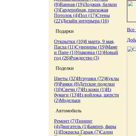
(8)
Ванная (19)
Лоджия, балкон
(3)
Гардеробная, прихожая
Потолок (4)
Пол (17)
Стены
(22)
Дизайн интерьера (16)
Все 
Подарки
Доб
Открытки (10)
8 марта, 9 мая,
Пасха (11)
Сувениры (19)
Маме
и Папе (1)
Упаковка (11)
Новый
год (26)
Рождество (3)
Поделки
Цветы (32)
Игрушки (72)
Куклы
(9)
Рамки (8)
Детские поделки
(10)
Свечи (7)
Из кожи (1)
Из
бумаги (13)
Из войлока, шерсти
(2)
Модельки
Автомобиль
Ремонт (7)
Тюнинг
(4)
Двигатель (1)
Бампер, фары
(1)
Покраска
Гараж (7)
Салон