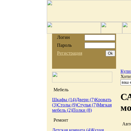
Логин
Пароль
Регистрация
Кули
Хоти
Мебель
С
Шкафы (14)
Двери (7)
Кровать
(3)
Столы (9)
Стулья (7)
Мягкая
мо
мебель (2)
Полки (8)
Ремонт
Авт
Детская комната (4)
Кухня