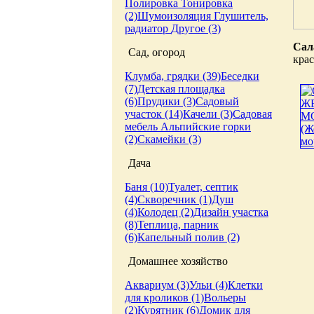
Полировка
Тонировка
(2)
Шумоизоляция
Глушитель,
радиатор
Другое (3)
Сал
Сад, огород
кра
Клумба, грядки (39)
Беседки
(7)
Детская площадка
(6)
Прудики (3)
Садовый
участок (14)
Качели (3)
Садовая
мебель
Альпийские горки
(2)
Скамейки (3)
Дача
Баня (10)
Туалет, септик
(4)
Скворечник (1)
Душ
(4)
Колодец (2)
Дизайн участка
(8)
Теплица, парник
(6)
Капельный полив (2)
Домашнее хозяйство
Аквариум (3)
Ульи (4)
Клетки
для кроликов (1)
Вольеры
(2)
Курятник (6)
Домик для