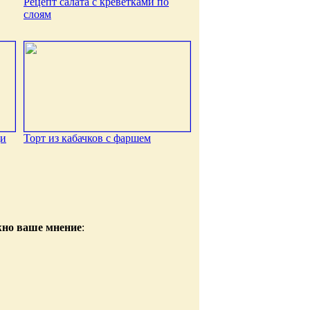
Рецепт салата с креветками по
слоям
ди
Торт из кабачков с фаршем
жно ваше мнение
: