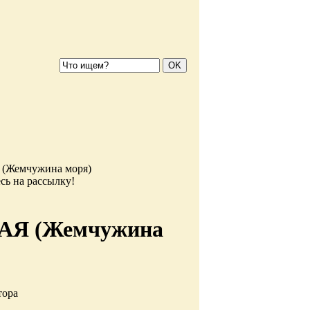
емчужина моря)
сь на рассылку!
Я (Жемчужина
тора