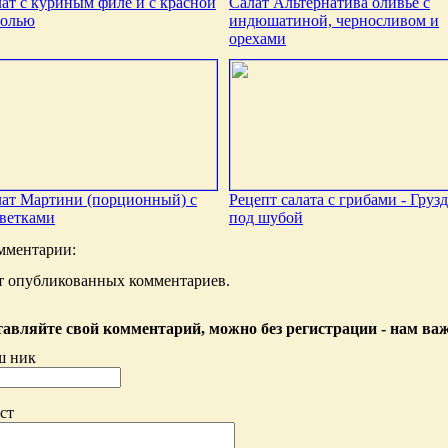
ат с куриным филе и с красной
Салат Альтернатива оливье с
солью
индюшатиной, черносливом и
орехами
ат Мартини (порционный) с
Рецепт салата с грибами - Груз
ветками
под шубой
мментарии:
т опубликованных комментариев.
авляйте свой комментарий, можно без регистрации - нам ва
ш ник
ст