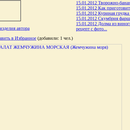
15.01.2012 Творожно-банано
15.01.2012 Как приготовить
15.01.2012 Куриная грудка 
15.01.2012 Скумбрия фарши
15.01.2012 Долма из виног
изделия автора
рецепт с фото...
авить в Избранное
(добавили: 1 чел.)