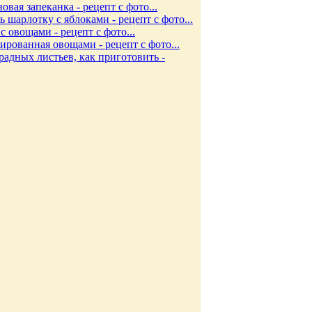
вая запеканка - рецепт с фото...
 шарлотку с яблоками - рецепт с фото...
с овощами - рецепт с фото...
рованная овощами - рецепт с фото...
радных листьев, как приготовить -