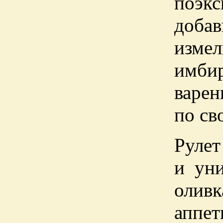
поэк
добав
изме
имбир
варен
по св
Рулет
и уни
олив
аппет