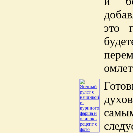
и бо
добав
это 
будет
перем
омлет
Готов
духов
самы
след