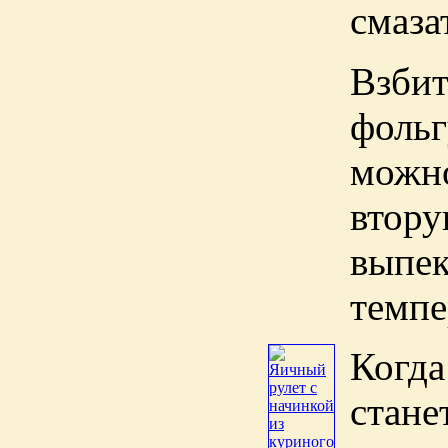
смаза
Взби
фольг
можно
втору
выпе
темпе
Когда
стане