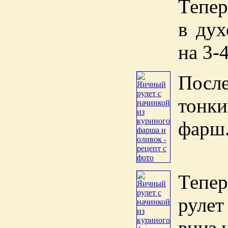
Тепер
в дух
на 3-
После
тонки
фарш
Тепе
рулет
вниз 