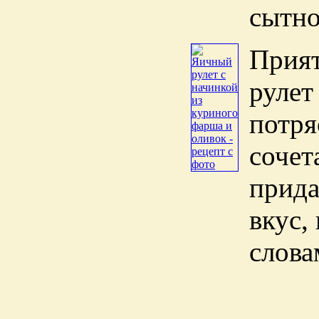
сытно
Прият
рулет
потря
сочет
прида
вкус,
слова