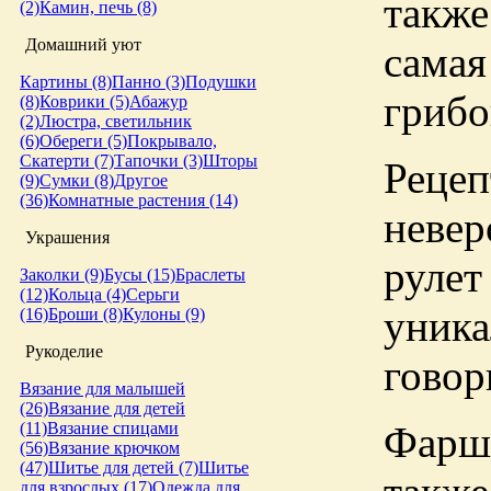
такж
(2)
Камин, печь (8)
Домашний уют
сама
Картины (8)
Панно (3)
Подушки
грибо
(8)
Коврики (5)
Абажур
(2)
Люстра, светильник
(6)
Обереги (5)
Покрывало,
Скатерти (7)
Тапочки (3)
Шторы
Реце
(9)
Сумки (8)
Другое
(36)
Комнатные растения (14)
неве
Украшения
рул
Заколки (9)
Бусы (15)
Браслеты
(12)
Кольца (4)
Серьги
уник
(16)
Броши (8)
Кулоны (9)
Рукоделие
говор
Вязание для малышей
(26)
Вязание для детей
Фарш 
(11)
Вязание спицами
(56)
Вязание крючком
(47)
Шитье для детей (7)
Шитье
для взрослых (17)
Одежда для