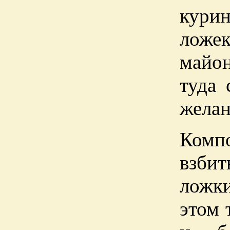
кури
лож
майон
туда 
жела
Комп
взби
ложки
этом 