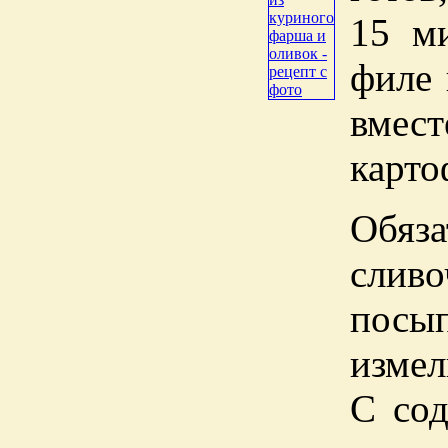
15 ми
филе 
вмест
карто
Обяз
слив
пос
измел
С со