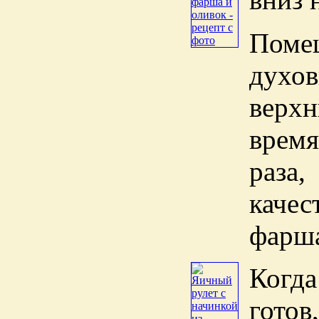
Поме
духо
верхн
врем
раза
качес
фарш
Когда
готов