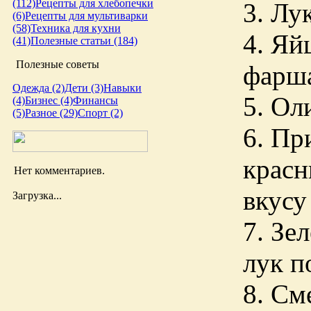
(112)
Рецепты для хлебопечки
3. Лу
(6)
Рецепты для мультиварки
(58)
Техника для кухни
4. Яй
(41)
Полезные статьи (184)
Полезные советы
фарша
Одежда (2)
Дети (3)
Навыки
5. Ол
(4)
Бизнес (4)
Финансы
(5)
Разное (29)
Спорт (2)
6. Пр
красн
Нет комментариев.
вкусу
Загрузка...
7. Зе
лук п
8. См