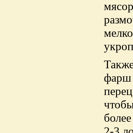
мясо
размо
мелк
укроп
Также
фарш 
пере
чтоб
более
2-3 л