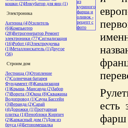
кошки (2)
Инкубатор для яиц (1)
евр
Электроника
перво
Антенна (4)
Усилитель
(6)
Компьютер
имен
(28)
Ветрогенератор
Ремонт
электроники (77)
Сигнализация
(16)
Робот (4)
Электроудочка
назв
(1)
Металлоискатель (1)
Другое
(56)
фран
Строим дом
перев
Лестница (3)
Отопление
(7)
Солнечная батарея
Фундамент (8)
Канализация
(1)
Крыша, Мансарда (2)
Забор
Рулет
(7)
Ворота (3)
Окна (8)
Скважина
Водопровод (1)
Сауна
Бассейн
есть 
(3)
Веранда (2)
Сарай
(4)
Дорожки (1)
Тротуарная
плитка (1)
Пеноблоки
Кирпич
фарш 
(2)
Каркасный дом (7)
Дом из
бруса (4)
Бетономешалка