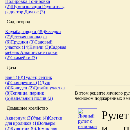
Полировка
Тонировка
(2)
Шумоизоляция
Глушитель,
радиатор
Другое (3)
Сад, огород
Клумба, грядки (39)
Беседки
(7)
Детская площадка
(6)
Прудики (3)
Садовый
участок (14)
Качели (3)
Садовая
мебель
Альпийские горки
(2)
Скамейки (3)
Дача
Баня (10)
Туалет, септик
(4)
Скворечник (1)
Душ
(4)
Колодец (2)
Дизайн участка
В этом рецепте яичного рул
(8)
Теплица, парник
чесноком поджаренных вме
(6)
Капельный полив (2)
Домашнее хозяйство
Рулет
Аквариум (3)
Ульи (4)
Клетки
для кроликов (1)
Вольеры
и по
(2)
Курятник (6)
Домик для