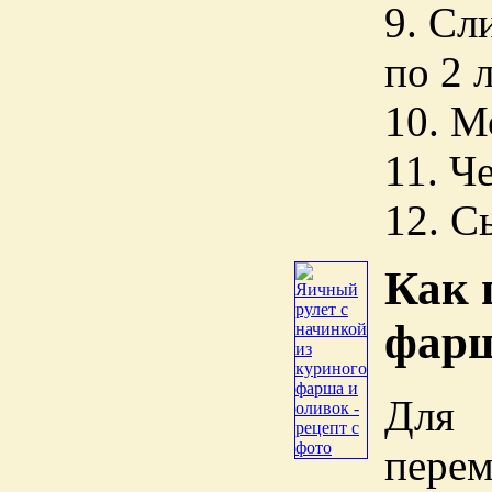
9. Сл
по 2 
10. М
11. Ч
12. 
Как 
фар
Для 
пере