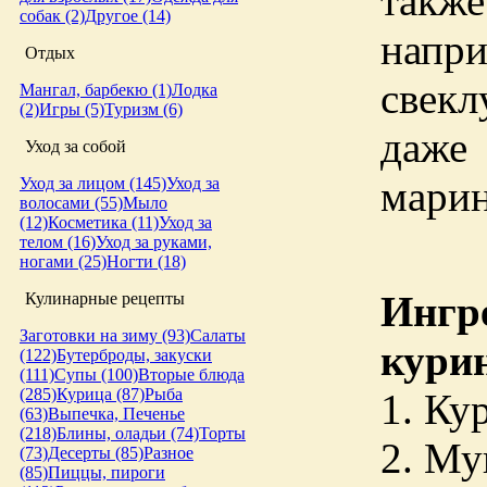
такж
собак (2)
Другое (14)
напр
Отдых
свекл
Мангал, барбекю (1)
Лодка
(2)
Игры (5)
Туризм (6)
даже
Уход за собой
мари
Уход за лицом (145)
Уход за
волосами (55)
Мыло
(12)
Косметика (11)
Уход за
телом (16)
Уход за руками,
ногами (25)
Ногти (18)
Ингр
Кулинарные рецепты
Заготовки на зиму (93)
Салаты
кури
(122)
Бутерброды, закуски
(111)
Супы (100)
Вторые блюда
(285)
Курица (87)
Рыба
1. Ку
(63)
Выпечка, Печенье
(218)
Блины, оладьи (74)
Торты
2. Му
(73)
Десерты (85)
Разное
(85)
Пиццы, пироги