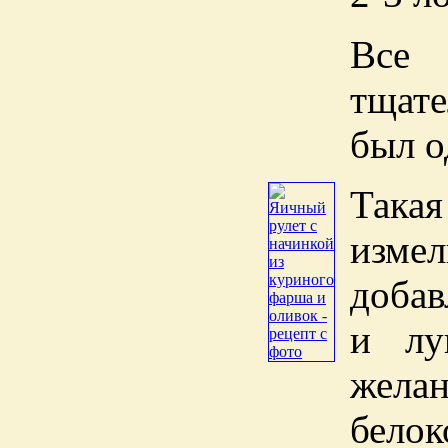
Все 
тщат
был о
Такая
изме
добав
и лу
жел
белок