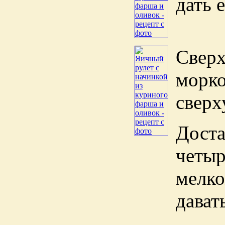
дать 
Сверх
морко
сверх
Дост
четы
мелк
дават