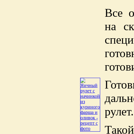
Все о
на с
спец
гото
готов
Гото
даль
рулет.
Тако