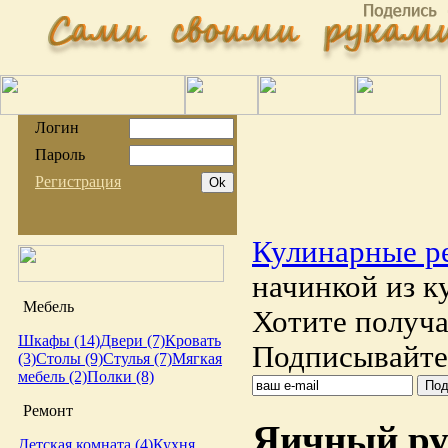
Логин
Пароль
Регистрация
Кулинарные р
начинкой из к
Мебель
Хотите получа
Шкафы (14)
Двери (7)
Кровать
Подписывайтес
(3)
Столы (9)
Стулья (7)
Мягкая
мебель (2)
Полки (8)
Ремонт
Яичный рул
Детская комната (4)
Кухня