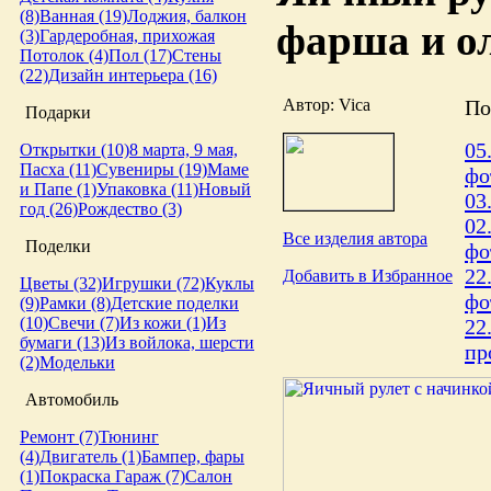
(8)
Ванная (19)
Лоджия, балкон
фарша и ол
(3)
Гардеробная, прихожая
Потолок (4)
Пол (17)
Стены
(22)
Дизайн интерьера (16)
Автор: Vica
По
Подарки
05
Открытки (10)
8 марта, 9 мая,
Пасха (11)
Сувениры (19)
Маме
фо
и Папе (1)
Упаковка (11)
Новый
03
год (26)
Рождество (3)
02
Все изделия автора
Поделки
фо
22
Добавить в Избранное
Цветы (32)
Игрушки (72)
Куклы
фо
(9)
Рамки (8)
Детские поделки
(10)
Свечи (7)
Из кожи (1)
Из
22
бумаги (13)
Из войлока, шерсти
пр
(2)
Модельки
Автомобиль
Ремонт (7)
Тюнинг
(4)
Двигатель (1)
Бампер, фары
(1)
Покраска
Гараж (7)
Салон