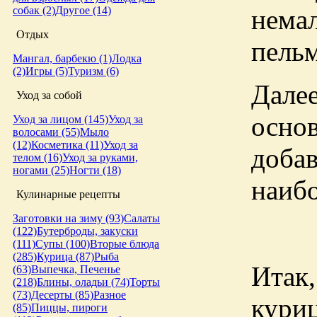
нем
собак (2)
Другое (14)
Отдых
пельм
Мангал, барбекю (1)
Лодка
(2)
Игры (5)
Туризм (6)
Дале
Уход за собой
осно
Уход за лицом (145)
Уход за
волосами (55)
Мыло
(12)
Косметика (11)
Уход за
доба
телом (16)
Уход за руками,
ногами (25)
Ногти (18)
наибо
Кулинарные рецепты
Заготовки на зиму (93)
Салаты
(122)
Бутерброды, закуски
(111)
Супы (100)
Вторые блюда
(285)
Курица (87)
Рыба
Итак
(63)
Выпечка, Печенье
(218)
Блины, оладьи (74)
Торты
(73)
Десерты (85)
Разное
кури
(85)
Пиццы, пироги