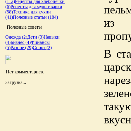
(112)
Рецепты для хлебопечки
пель
(6)
Рецепты для мультиварки
(58)
Техника для кухни
(41)
Полезные статьи (184)
из 
Полезные советы
пропу
Одежда (2)
Дети (3)
Навыки
(4)
Бизнес (4)
Финансы
(5)
Разное (29)
Спорт (2)
В ст
царс
Нет комментариев.
наре
Загрузка...
зеле
таку
вкусн