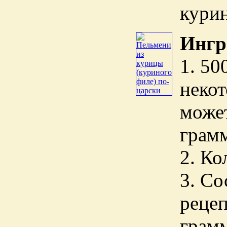
кури
Ингр
1. 50
некот
может
грам
2. Ко
3. Со
рецеп
грамм