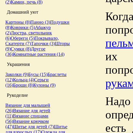
(2)
Камин, печь (8)
Домашний уют
Когд
Картины (8)
Панно (3)
Подушки
поп
(8)
Коврики (5)
Абажур
(2)
Люстра, светильник
(6)
Обереги (5)
Покрывало,
пель
Скатерти (7)
Тапочки (3)
Шторы
(9)
Сумки (8)
Другое
их 
(36)
Комнатные растения (14)
Украшения
поп
Заколки (9)
Бусы (15)
Браслеты
рука
(12)
Кольца (4)
Серьги
(16)
Броши (8)
Кулоны (9)
Рукоделие
Над
Вязание для малышей
опред
(26)
Вязание для детей
(11)
Вязание спицами
(56)
Вязание крючком
есть
(47)
Шитье для детей (7)
Шитье
для взрослых (17)
Одежда для