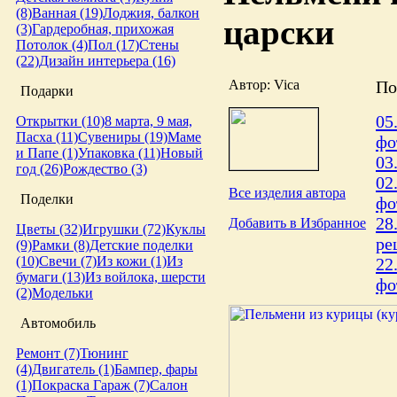
(8)
Ванная (19)
Лоджия, балкон
царски
(3)
Гардеробная, прихожая
Потолок (4)
Пол (17)
Стены
(22)
Дизайн интерьера (16)
Автор: Vica
По
Подарки
05
Открытки (10)
8 марта, 9 мая,
Пасха (11)
Сувениры (19)
Маме
фо
и Папе (1)
Упаковка (11)
Новый
03
год (26)
Рождество (3)
02
Все изделия автора
Поделки
фо
28
Добавить в Избранное
Цветы (32)
Игрушки (72)
Куклы
ре
(9)
Рамки (8)
Детские поделки
(10)
Свечи (7)
Из кожи (1)
Из
22
бумаги (13)
Из войлока, шерсти
фо
(2)
Модельки
Автомобиль
Ремонт (7)
Тюнинг
(4)
Двигатель (1)
Бампер, фары
(1)
Покраска
Гараж (7)
Салон