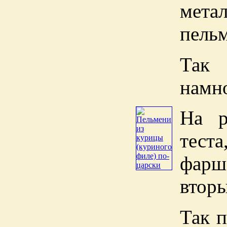
мета
пельм
Та
намно
На р
теста
фарш
вторы
Так 