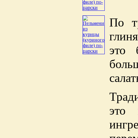
По т
глин
это 
больш
салат
Трад
это 
ингр