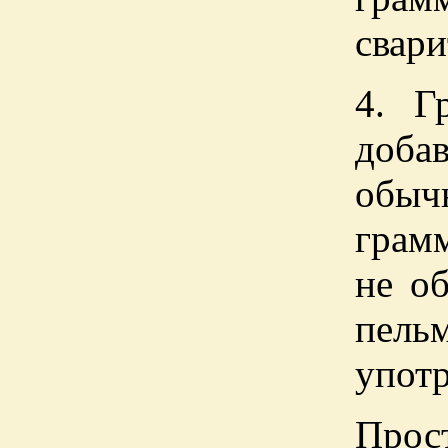
свари
4. Г
доба
обыч
грам
не о
пел
употр
Прос