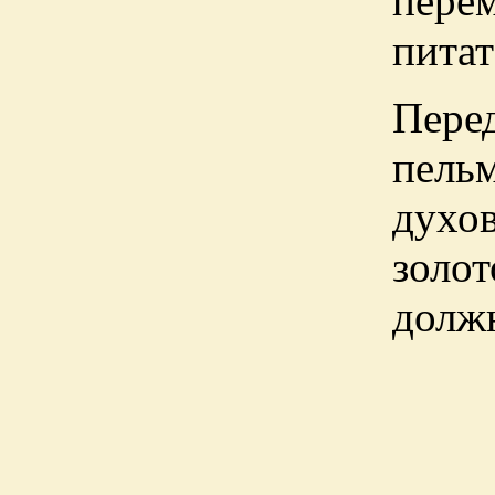
пере
питат
Пере
пельм
духо
золо
долж