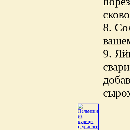
порез
сково
8. Со
ваше
9. Яй
свари
добав
сыро