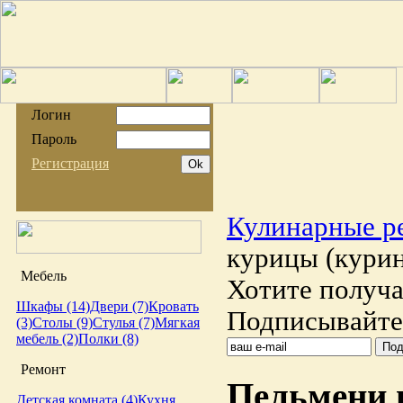
Логин
Пароль
Регистрация
Кулинарные р
курицы (курин
Мебель
Хотите получа
Шкафы (14)
Двери (7)
Кровать
Подписывайтес
(3)
Столы (9)
Стулья (7)
Мягкая
мебель (2)
Полки (8)
Ремонт
Пельмени и
Детская комната (4)
Кухня