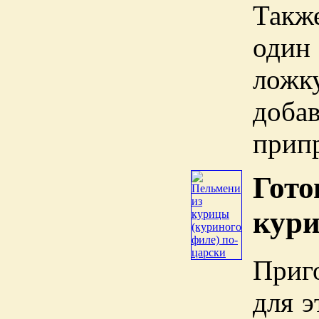
Такж
один
ложк
доба
прип
Гото
кур
Приг
для э