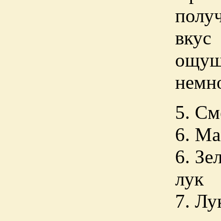
полу
вку
ощущ
немн
5. См
6. Ма
6. Зе
лук
7. Лу