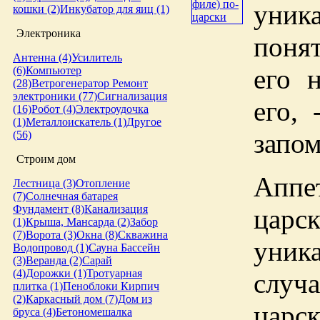
уник
кошки (2)
Инкубатор для яиц (1)
Электроника
поня
Антенна (4)
Усилитель
его 
(6)
Компьютер
(28)
Ветрогенератор
Ремонт
электроники (77)
Сигнализация
его,
(16)
Робот (4)
Электроудочка
(1)
Металлоискатель (1)
Другое
запом
(56)
Строим дом
Аппе
Лестница (3)
Отопление
(7)
Солнечная батарея
Фундамент (8)
Канализация
царс
(1)
Крыша, Мансарда (2)
Забор
(7)
Ворота (3)
Окна (8)
Скважина
уни
Водопровод (1)
Сауна
Бассейн
(3)
Веранда (2)
Сарай
(4)
Дорожки (1)
Тротуарная
слу
плитка (1)
Пеноблоки
Кирпич
(2)
Каркасный дом (7)
Дом из
царс
бруса (4)
Бетономешалка