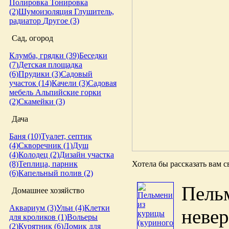
Полировка
Тонировка
(2)
Шумоизоляция
Глушитель,
радиатор
Другое (3)
Сад, огород
Клумба, грядки (39)
Беседки
(7)
Детская площадка
(6)
Прудики (3)
Садовый
участок (14)
Качели (3)
Садовая
мебель
Альпийские горки
(2)
Скамейки (3)
Дача
Баня (10)
Туалет, септик
(4)
Скворечник (1)
Душ
(4)
Колодец (2)
Дизайн участка
Хотела бы рассказать вам с
(8)
Теплица, парник
(6)
Капельный полив (2)
Пель
Домашнее хозяйство
Аквариум (3)
Ульи (4)
Клетки
неве
для кроликов (1)
Вольеры
(2)
Курятник (6)
Домик для