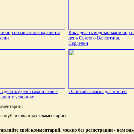
икюр розовым лаком, цветы
Как сделать водный маникюр н
ксии
день Святого Валентина,
Сердечки
 сделать френч самой себе в
Оливковая маска для ногтей
машних условиях
мментарии:
т опубликованных комментариев.
авляйте свой комментарий, можно без регистрации - нам ва