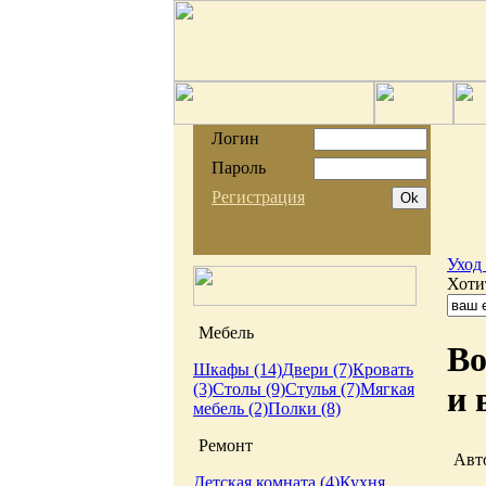
Логин
Пароль
Регистрация
Уход 
Хоти
Мебель
Во
Шкафы (14)
Двери (7)
Кровать
(3)
Столы (9)
Стулья (7)
Мягкая
и 
мебель (2)
Полки (8)
Ремонт
Авто
Детская комната (4)
Кухня