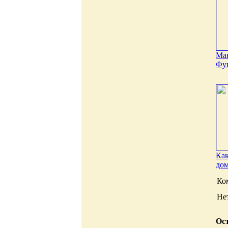
Ман
Фу
Как
до
Ко
Не
Ост