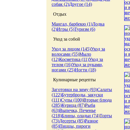
собак (2)
Другое (14)
Отдых
Мангал, барбекю (1)
Лодка
(2)
Игры (5)
Туризм (6)
Уход за собой
Уход за лицом (145)
Уход за
волосами (55)
Мыло
(12)
Косметика (11)
Уход за
телом (16)
Уход за руками,
ногами (25)
Ногти (18)
Кулинарные рецепты
Заготовки на зиму (93)
Салаты
(122)
Бутерброды, закуски
(111)
Супы (100)
Вторые блюда
(285)
Курица (87)
Рыба
(63)
Выпечка, Печенье
(218)
Блины, оладьи (74)
Торты
(73)
Десерты (85)
Разное
(85)
Пиццы, пироги