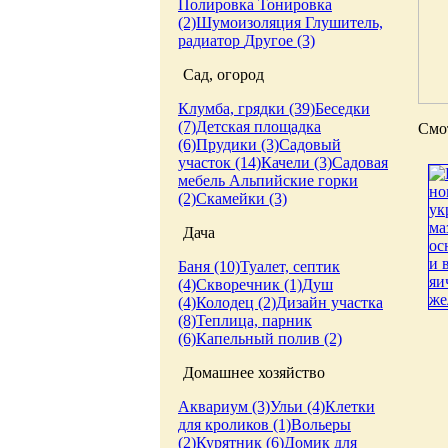
Полировка
Тонировка
(2)
Шумоизоляция
Глушитель,
радиатор
Другое (3)
Сад, огород
Клумба, грядки (39)
Беседки
(7)
Детская площадка
Смот
(6)
Прудики (3)
Садовый
участок (14)
Качели (3)
Садовая
мебель
Альпийские горки
(2)
Скамейки (3)
Дача
Баня (10)
Туалет, септик
(4)
Скворечник (1)
Душ
(4)
Колодец (2)
Дизайн участка
(8)
Теплица, парник
(6)
Капельный полив (2)
Домашнее хозяйство
Аквариум (3)
Ульи (4)
Клетки
для кроликов (1)
Вольеры
(2)
Курятник (6)
Домик для