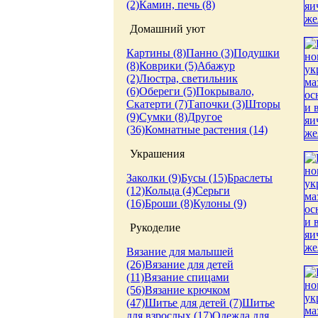
(2)
Камин, печь (8)
Домашний уют
Картины (8)
Панно (3)
Подушки
(8)
Коврики (5)
Абажур
(2)
Люстра, светильник
(6)
Обереги (5)
Покрывало,
Скатерти (7)
Тапочки (3)
Шторы
(9)
Сумки (8)
Другое
(36)
Комнатные растения (14)
Украшения
Заколки (9)
Бусы (15)
Браслеты
(12)
Кольца (4)
Серьги
(16)
Броши (8)
Кулоны (9)
Рукоделие
Вязание для малышей
(26)
Вязание для детей
(11)
Вязание спицами
(56)
Вязание крючком
(47)
Шитье для детей (7)
Шитье
для взрослых (17)
Одежда для