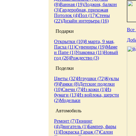
(8)
Ванная (19)
Лоджия, балкон
(3)
Гардеробная, прихожая
Потолок (4)
Пол (17)
Стены
(22)
Дизайн интерьера (16)
Все 
Подарки
Доб
Открытки (10)
8 марта, 9 мая,
Пасха (11)
Сувениры (19)
Маме
и Папе (1)
Упаковка (11)
Новый
год (26)
Рождество (3)
Поделки
Цветы (32)
Игрушки (72)
Куклы
(9)
Рамки (8)
Детские поделки
(10)
Свечи (7)
Из кожи (1)
Из
бумаги (13)
Из войлока, шерсти
(2)
Модельки
Автомобиль
Ремонт (7)
Тюнинг
(4)
Двигатель (1)
Бампер, фары
(1)
Покраска
Гараж (7)
Салон