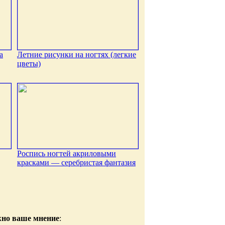
а
Летние рисунки на ногтях (легкие
цветы)
Роспись ногтей акриловыми
красками — серебристая фантазия
жно ваше мнение
: