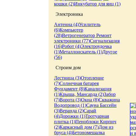
кошки (2)
Инкубатор для яиц (1)
Электроника
Антенна (4)
Усилитель
(6)
Компьютер
(28)
Ветрогенератор
Ремонт
электроники (77)
Сигнализация
(16)
Робот (4)
Электроудочка
(1)
Металлоискатель (1)
Другое
(56)
Строим дом
Лестница (3)
Отопление
(7)
Солнечная батарея
Фундамент (8)
Канализация
(1)
Крыша, Мансарда (2)
Забор
(7)
Ворота (3)
Окна (8)
Скважина
Водопровод (1)
Сауна
Бассейн
(3)
Веранда (2)
Сарай
(4)
Дорожки (1)
Тротуарная
плитка (1)
Пеноблоки
Кирпич
(2)
Каркасный дом (7)
Дом из
бруса (4)
Бетономешалка