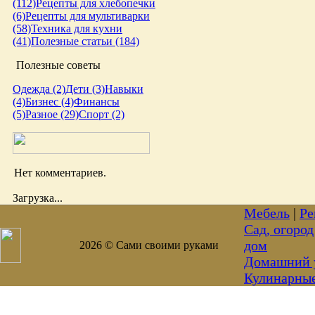
(112)
Рецепты для хлебопечки
(6)
Рецепты для мультиварки
(58)
Техника для кухни
(41)
Полезные статьи (184)
Полезные советы
Одежда (2)
Дети (3)
Навыки
(4)
Бизнес (4)
Финансы
(5)
Разное (29)
Спорт (2)
Нет комментариев.
Загрузка...
Мебель
|
Ре
Сад, огород
дом
2026 © Сами своими руками
Домашний 
Кулинарны