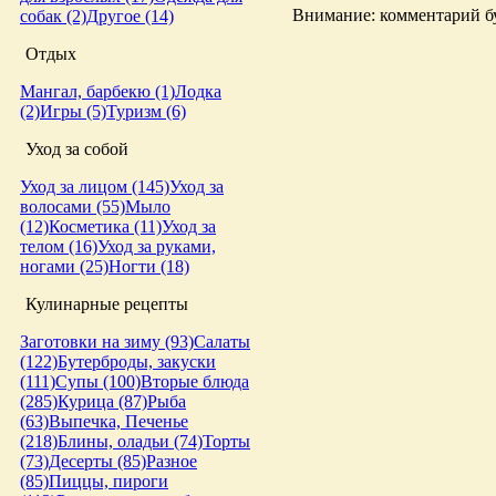
Внимание: комментарий бу
собак (2)
Другое (14)
Отдых
Мангал, барбекю (1)
Лодка
(2)
Игры (5)
Туризм (6)
Уход за собой
Уход за лицом (145)
Уход за
волосами (55)
Мыло
(12)
Косметика (11)
Уход за
телом (16)
Уход за руками,
ногами (25)
Ногти (18)
Кулинарные рецепты
Заготовки на зиму (93)
Салаты
(122)
Бутерброды, закуски
(111)
Супы (100)
Вторые блюда
(285)
Курица (87)
Рыба
(63)
Выпечка, Печенье
(218)
Блины, оладьи (74)
Торты
(73)
Десерты (85)
Разное
(85)
Пиццы, пироги