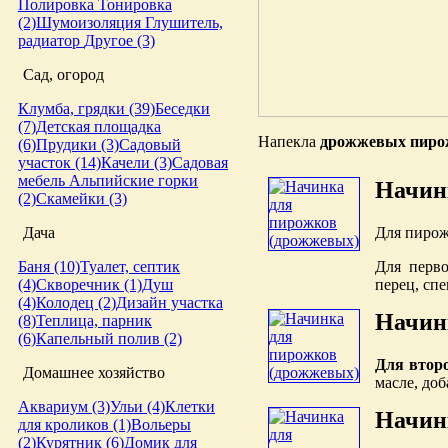
Полировка
Тонировка
(2)
Шумоизоляция
Глушитель,
радиатор
Другое (3)
Сад, огород
Клумба, грядки (39)
Беседки
(7)
Детская площадка
Напекла
дрожжевых пиро
(6)
Прудики (3)
Садовый
участок (14)
Качели (3)
Садовая
мебель
Альпийские горки
Начин
(2)
Скамейки (3)
Для пирож
Дача
Для перво
Баня (10)
Туалет, септик
перец, спе
(4)
Скворечник (1)
Душ
(4)
Колодец (2)
Дизайн участка
Начин
(8)
Теплица, парник
(6)
Капельный полив (2)
Для втор
Домашнее хозяйство
масле, доб
Аквариум (3)
Ульи (4)
Клетки
Начин
для кроликов (1)
Вольеры
(2)
Курятник (6)
Домик для