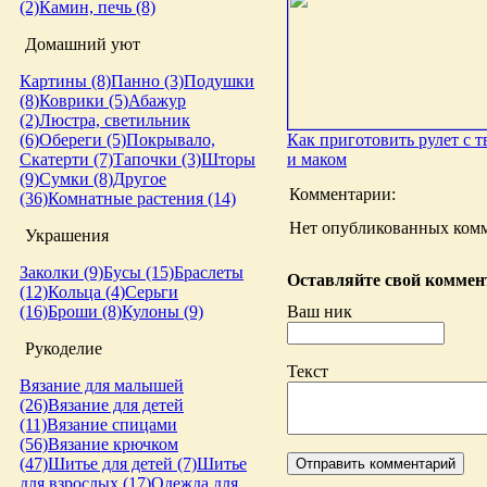
(2)
Камин, печь (8)
Домашний уют
Картины (8)
Панно (3)
Подушки
(8)
Коврики (5)
Абажур
(2)
Люстра, светильник
Как приготовить рулет с 
(6)
Обереги (5)
Покрывало,
и маком
Скатерти (7)
Тапочки (3)
Шторы
(9)
Сумки (8)
Другое
Комментарии:
(36)
Комнатные растения (14)
Нет опубликованных комм
Украшения
Заколки (9)
Бусы (15)
Браслеты
Оставляйте свой коммент
(12)
Кольца (4)
Серьги
Ваш ник
(16)
Броши (8)
Кулоны (9)
Рукоделие
Текст
Вязание для малышей
(26)
Вязание для детей
(11)
Вязание спицами
(56)
Вязание крючком
(47)
Шитье для детей (7)
Шитье
для взрослых (17)
Одежда для