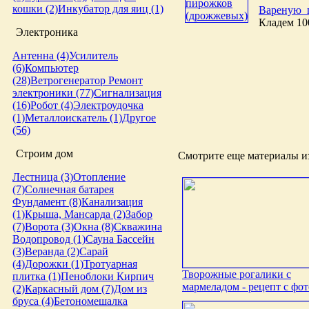
кошки (2)
Инкубатор для яиц (1)
Вареную 
Кладем 10
Электроника
Антенна (4)
Усилитель
(6)
Компьютер
(28)
Ветрогенератор
Ремонт
электроники (77)
Сигнализация
(16)
Робот (4)
Электроудочка
(1)
Металлоискатель (1)
Другое
(56)
Строим дом
Смотрите еще материалы из
Лестница (3)
Отопление
(7)
Солнечная батарея
Фундамент (8)
Канализация
(1)
Крыша, Мансарда (2)
Забор
(7)
Ворота (3)
Окна (8)
Скважина
Водопровод (1)
Сауна
Бассейн
(3)
Веранда (2)
Сарай
(4)
Дорожки (1)
Тротуарная
Творожные рогалики с
плитка (1)
Пеноблоки
Кирпич
мармеладом - рецепт с фот
(2)
Каркасный дом (7)
Дом из
бруса (4)
Бетономешалка