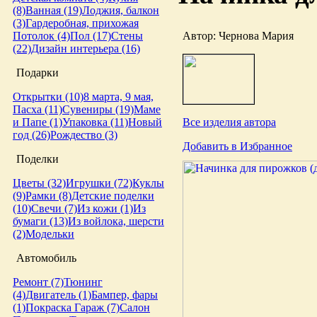
(8)
Ванная (19)
Лоджия, балкон
(3)
Гардеробная, прихожая
Автор: Чернова Мария
Потолок (4)
Пол (17)
Стены
(22)
Дизайн интерьера (16)
Подарки
Открытки (10)
8 марта, 9 мая,
Пасха (11)
Сувениры (19)
Маме
Все изделия автора
и Папе (1)
Упаковка (11)
Новый
год (26)
Рождество (3)
Добавить в Избранное
Поделки
Цветы (32)
Игрушки (72)
Куклы
(9)
Рамки (8)
Детские поделки
(10)
Свечи (7)
Из кожи (1)
Из
бумаги (13)
Из войлока, шерсти
(2)
Модельки
Автомобиль
Ремонт (7)
Тюнинг
(4)
Двигатель (1)
Бампер, фары
(1)
Покраска
Гараж (7)
Салон