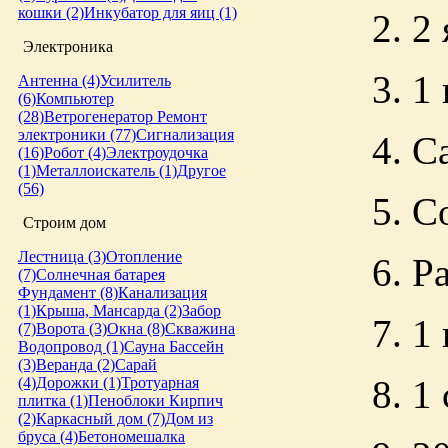
кошки (2)
Инкубатор для яиц (1)
2. 2
Электроника
3. 1
Антенна (4)
Усилитель
(6)
Компьютер
(28)
Ветрогенератор
Ремонт
электроники (77)
Сигнализация
4. С
(16)
Робот (4)
Электроудочка
(1)
Металлоискатель (1)
Другое
(56)
5. С
Строим дом
Лестница (3)
Отопление
6. Р
(7)
Солнечная батарея
Фундамент (8)
Канализация
(1)
Крыша, Мансарда (2)
Забор
7. 1
(7)
Ворота (3)
Окна (8)
Скважина
Водопровод (1)
Сауна
Бассейн
(3)
Веранда (2)
Сарай
8. 1
(4)
Дорожки (1)
Тротуарная
плитка (1)
Пеноблоки
Кирпич
(2)
Каркасный дом (7)
Дом из
бруса (4)
Бетономешалка