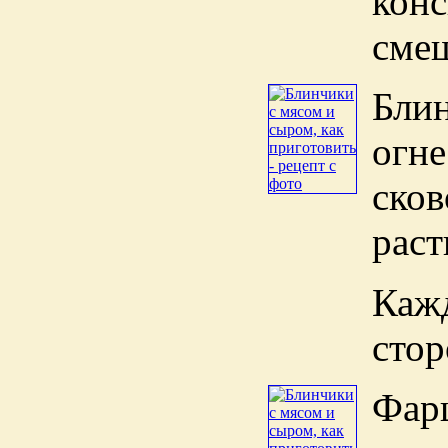
кон
сме
Бли
ог
ско
раст
Каж
стор
Фар