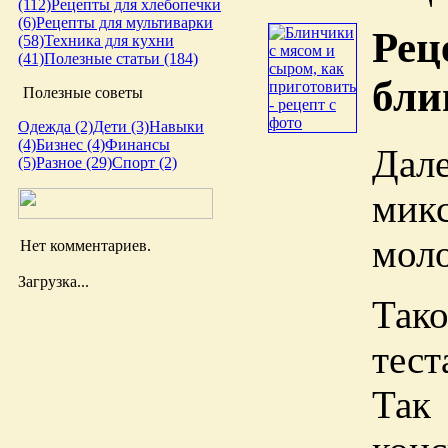
(112)
Рецепты для хлебопечки
(6)
Рецепты для мультиварки
Рец
(58)
Техника для кухни
(41)
Полезные статьи (184)
бли
Полезные советы
Одежда (2)
Дети (3)
Навыки
(4)
Бизнес (4)
Финансы
Да
(5)
Разное (29)
Спорт (2)
мик
моло
Нет комментариев.
Загрузка...
Так
тест
Так 