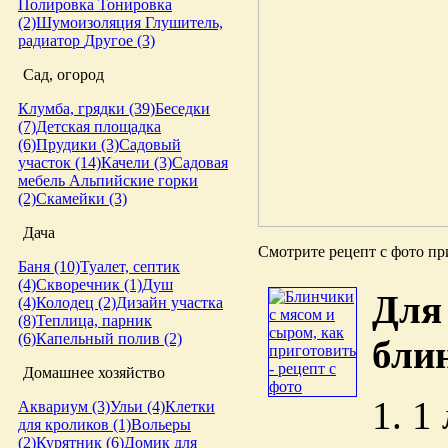
Полировка
Тонировка
(2)
Шумоизоляция
Глушитель,
радиатор
Другое (3)
Сад, огород
Клумба, грядки (39)
Беседки
(7)
Детская площадка
(6)
Прудики (3)
Садовый
участок (14)
Качели (3)
Садовая
мебель
Альпийские горки
(2)
Скамейки (3)
Дача
Смотрите рецепт с фото пр
Баня (10)
Туалет, септик
(4)
Скворечник (1)
Душ
Для
(4)
Колодец (2)
Дизайн участка
(8)
Теплица, парник
(6)
Капельный полив (2)
бли
Домашнее хозяйство
1. 1
Аквариум (3)
Ульи (4)
Клетки
для кроликов (1)
Вольеры
(2)
Курятник (6)
Домик для