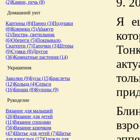
9. 2
(2)
Камин, печь (8)
Домашний уют
Я е
Картины (8)
Панно (3)
Подушки
(8)
Коврики (5)
Абажур
кот
(2)
Люстра, светильник
(6)
Обереги (5)
Покрывало,
Тон
Скатерти (7)
Тапочки (3)
Шторы
(9)
Сумки (8)
Другое
(36)
Комнатные растения (14)
акту
Украшения
то
Заколки (9)
Бусы (15)
Браслеты
(12)
Кольца (4)
Серьги
при
(16)
Броши (8)
Кулоны (9)
Рукоделие
Бли
Вязание для малышей
(26)
Вязание для детей
взро
(11)
Вязание спицами
(56)
Вязание крючком
(47)
Шитье для детей (7)
Шитье
апп
для взрослых (17)
Одежда для