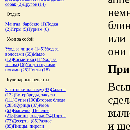
собак (2)
Другое (14)
нем
Отдых
блин
Мангал, барбекю (1)
Лодка
(2)
Игры (5)
Туризм (6)
или 
Уход за собой
они 
Уход за лицом (145)
Уход за
волосами (55)
Мыло
(12)
Косметика (11)
Уход за
телом (16)
Уход за руками,
При
ногами (25)
Ногти (18)
Кулинарные рецепты
Всы
Заготовки на зиму (93)
Салаты
(122)
Бутерброды, закуски
сдел
(111)
Супы (100)
Вторые блюда
(285)
Курица (87)
Рыба
выли
(63)
Выпечка, Печенье
(218)
Блины, оладьи (74)
Торты
(73)
Десерты (85)
Разное
и ще
(85)
Пиццы, пироги