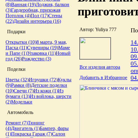
(8)
Ванная (19)
Лоджия, балкон
приготовит
(3)
Гардеробная, прихожая
Потолок (4)
Пол (17)
Стены
(22)
Дизайн интерьера (16)
Автор: Yuliya 777
По
Подарки
14
Открытки (10)
8 марта, 9 мая,
Пасха (11)
Сувениры (19)
Маме
10
и Папе (1)
Упаковка (11)
Новый
09
год (26)
Рождество (3)
05
Все изделия автора
Поделки
оп
04
Добавить в Избранное
Цветы (32)
Игрушки (72)
Куклы
(9)
Рамки (8)
Детские поделки
(10)
Свечи (7)
Из кожи (1)
Из
бумаги (13)
Из войлока, шерсти
(2)
Модельки
Автомобиль
Ремонт (7)
Тюнинг
(4)
Двигатель (1)
Бампер, фары
(1)
Покраска
Гараж (7)
Салон