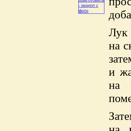
прос
доба
Лук
на с
зат
и жа
на 
пом
Зате
на 