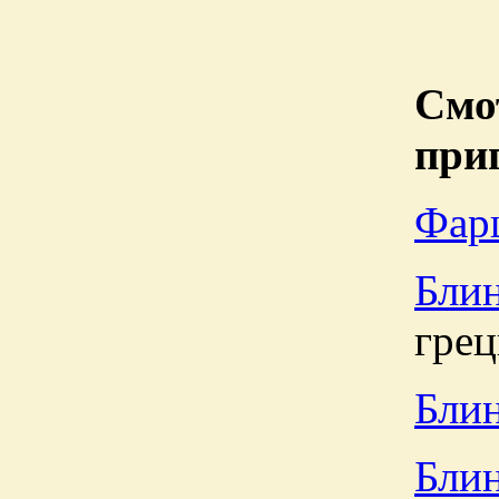
См
при
Фар
Блин
гре
Бли
Блин