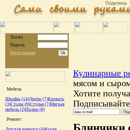
Логин
Пароль
Регистрация
Кулинарные р
мясом и сыром
Мебель
Хотите получа
Шкафы (14)
Двери (7)
Кровать
Подписывайтес
(3)
Столы (9)
Стулья (7)
Мягкая
мебель (2)
Полки (8)
Ремонт
Блинчики с
Детская комната (4)
Кухня