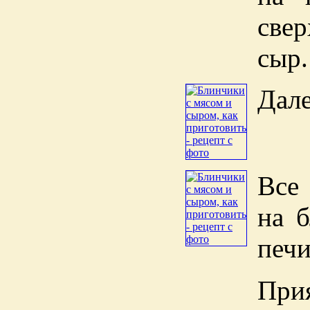
све
сыр.
Дале
Все
на 
печи
Прия