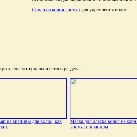
Отвар из корня лопуха
для укрепления волос
рите еще материалы из этого раздела:
ар из крапивы для волос, как
Маска для блеска волос из корн
лать
лопуха и крапивы