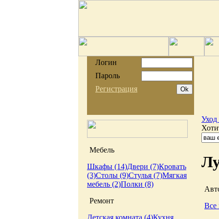
Логин
Пароль
Регистрация
Уход 
Хоти
Мебель
Лу
Шкафы (14)
Двери (7)
Кровать
(3)
Столы (9)
Стулья (7)
Мягкая
мебель (2)
Полки (8)
Авто
Ремонт
Все 
Детская комната (4)
Кухня