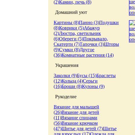
(2)
Камин, печь (8)
Домашний уют
Картины (8)
Панно (3)
Подушки
(8)
Коврики (5)
Абажур
(2)
Люстра, светильник
(6)
Обереги (5)
Покрывало,
Скатерти (7)
Тапочки (3)
Шторы
(9)
Сумки (8)
Другое
(36)
Комнатные растения (14)
Украшения
Заколки (9)
Бусы (15)
Браслеты
(12)
Кольца (4)
Серьги
(16)
Броши (8)
Кулоны (9)
Рукоделие
Вязание для малышей
(26)
Вязание для детей
(11)
Вязание спицами
(56)
Вязание крючком
(47)
Шитье для детей (7)
Шитье
для взрослых (17)
Одежда для