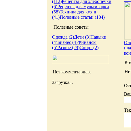
(112)
Рецепты для хлебопечки
(6)
Рецепты для мультиварки
(58)
Техника для кухни
(41)
Полезные статьи (184)
Полезные советы
Одежда (2)
Дети (3)
Навыки
(4)
Бизнес (4)
Финансы
Оли
(5)
Разное (29)
Спорт (2)
ила
кон
Ко
Не
Нет комментариев.
Загрузка...
Ост
Ва
Тек