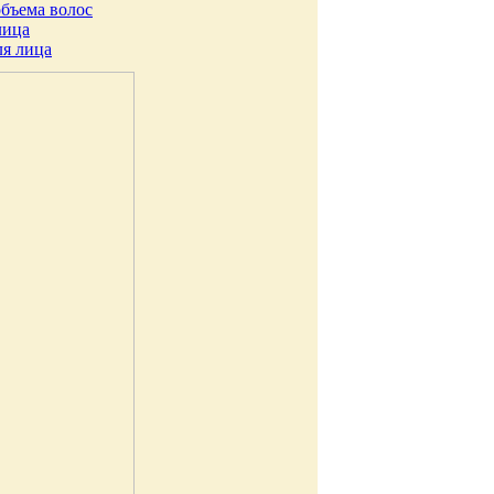
объема волос
лица
ля лица