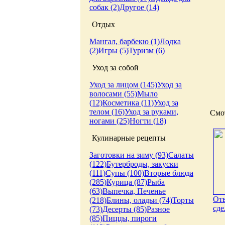
собак (2)
Другое (14)
Отдых
Мангал, барбекю (1)
Лодка
(2)
Игры (5)
Туризм (6)
Уход за собой
Уход за лицом (145)
Уход за
волосами (55)
Мыло
(12)
Косметика (11)
Уход за
телом (16)
Уход за руками,
Смот
ногами (25)
Ногти (18)
Кулинарные рецепты
Заготовки на зиму (93)
Салаты
(122)
Бутерброды, закуски
(111)
Супы (100)
Вторые блюда
(285)
Курица (87)
Рыба
(63)
Выпечка, Печенье
Отв
(218)
Блины, оладьи (74)
Торты
сде
(73)
Десерты (85)
Разное
(85)
Пиццы, пироги