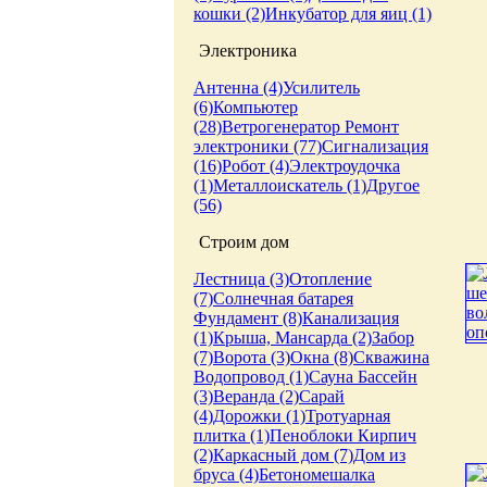
кошки (2)
Инкубатор для яиц (1)
Электроника
Антенна (4)
Усилитель
(6)
Компьютер
(28)
Ветрогенератор
Ремонт
электроники (77)
Сигнализация
(16)
Робот (4)
Электроудочка
(1)
Металлоискатель (1)
Другое
(56)
Строим дом
Лестница (3)
Отопление
(7)
Солнечная батарея
Фундамент (8)
Канализация
(1)
Крыша, Мансарда (2)
Забор
(7)
Ворота (3)
Окна (8)
Скважина
Водопровод (1)
Сауна
Бассейн
(3)
Веранда (2)
Сарай
(4)
Дорожки (1)
Тротуарная
плитка (1)
Пеноблоки
Кирпич
(2)
Каркасный дом (7)
Дом из
бруса (4)
Бетономешалка