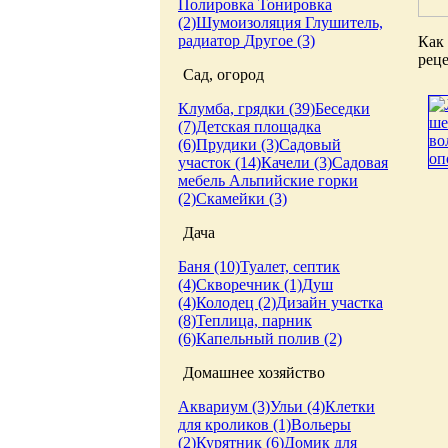
Полировка
Тонировка
(2)
Шумоизоляция
Глушитель,
радиатор
Другое (3)
Как 
реце
Сад, огород
Клумба, грядки (39)
Беседки
(7)
Детская площадка
(6)
Прудики (3)
Садовый
участок (14)
Качели (3)
Садовая
мебель
Альпийские горки
(2)
Скамейки (3)
Дача
Баня (10)
Туалет, септик
(4)
Скворечник (1)
Душ
(4)
Колодец (2)
Дизайн участка
(8)
Теплица, парник
(6)
Капельный полив (2)
Домашнее хозяйство
Аквариум (3)
Ульи (4)
Клетки
для кроликов (1)
Вольеры
(2)
Курятник (6)
Домик для