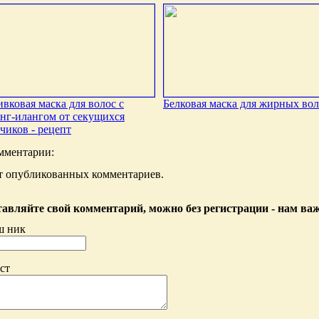
вковая маска для волос с
Белковая маска для жирных вол
нг-илангом от секущихся
чиков - рецепт
мментарии:
т опубликованных комментариев.
авляйте свой комментарий, можно без регистрации - нам ва
ш ник
ст