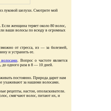
 из луковой шелухи. Смотрите мой
 Если женщина теряет около 80 волос,
 если ваши волосы по всюду в огромных
озможно от стресса, из — за болезней,
ину и устранить ее.
а волосами
. Вопрос о частоте является
 до одного раза в 8 — 10 дней.
рживать постоянно. Природа дарит нам
ые ухаживают за нашими волосами.
ые рецепты, настои, ополаскиватели.
лос, смягчают волос, питают их, и