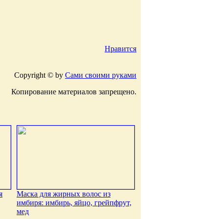
Нравится
Copyright © by
Сами своими руками
Копирование материалов запрещено.
я
Маска для жирных волос из
имбиря: имбирь, яйцо, грейпфрут,
мед