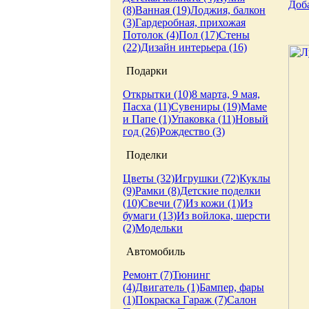
Доб
(8)
Ванная (19)
Лоджия, балкон
(3)
Гардеробная, прихожая
Потолок (4)
Пол (17)
Стены
(22)
Дизайн интерьера (16)
Подарки
Открытки (10)
8 марта, 9 мая,
Пасха (11)
Сувениры (19)
Маме
и Папе (1)
Упаковка (11)
Новый
год (26)
Рождество (3)
Поделки
Цветы (32)
Игрушки (72)
Куклы
(9)
Рамки (8)
Детские поделки
(10)
Свечи (7)
Из кожи (1)
Из
бумаги (13)
Из войлока, шерсти
(2)
Модельки
Автомобиль
Ремонт (7)
Тюнинг
(4)
Двигатель (1)
Бампер, фары
(1)
Покраска
Гараж (7)
Салон